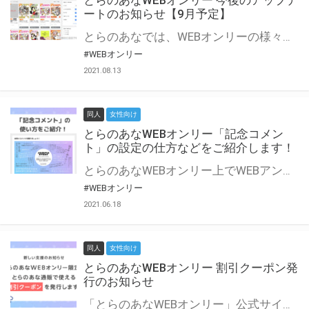
とらのあなWEBオンリー 今後のアップデ
ートのお知らせ【9月予定】
とらのあなでは、WEBオンリーの様々な支援を実施しています。 今回は2021年9月に実装を予定しているアップデート情報についてご紹介いたします。 とらのあなWEBオンリーサイトはこちら
#WEBオンリー
2021.08.13
同人
女性向け
とらのあなWEBオンリー「記念コメン
ト」の設定の仕方などをご紹介します！
とらのあなWEBオンリー上でWEBアンソロジーが作成できる「記念コメント」について、その使い方や作成手順を解説します！ 支援タイプを「サークル参加型」「サークル参加型・マルシェ(イベント会場)機能付き」でお申し込みいただいている主催者様はぜひご活用ください♪ とらのあなWEBオンリーサイトはこちら
#WEBオンリー
2021.06.18
同人
女性向け
とらのあなWEBオンリー 割引クーポン発
行のお知らせ
「とらのあなWEBオンリー」公式サイトでとらのあな通販の「割引クーポン」を配布中！ イベントごとに開催当日限定で使える割引クーポンのシリアルコードを発行します。 とらのあなWEBオンリーのページをチェックして、イベント当日にお得にお買い物を楽しみましょう♪ ※本キャンペーンは予告なく終了する場合がございます。 とらのあなWEBオンリーサイトはこちら