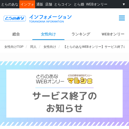
とらのあな
インフォ
通販
店舗
とらコイン
とら婚
WEBオンリー
▼
総合
女性向け
ランキング
WEBオンリー
女性向けTOP
同人
女性向け
【とらのあなWEBオンリー】サービス終了の