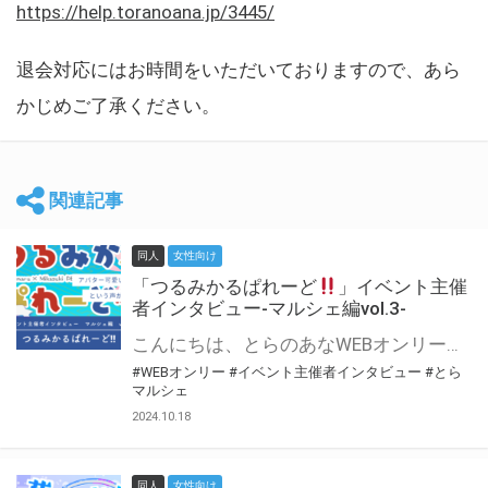
https://help.toranoana.jp/3445/
退会対応にはお時間をいただいておりますので、あら
かじめご了承ください。
関連記事
同人
女性向け
「つるみかるぱれーど
」イベント主催
者インタビュー-マルシェ編vol.3-
こんにちは、とらのあなWEBオンリー運営スタッフです。 新たにお届けする、イベント主催者インタビュー-マルシェ編-は、 とらのあなWEBオンリー「マルシェ」をご利用した主催様に 「マルシェ」を使って開催した感想や心がけをお聞きする企画です。 今回は、WEBオンリー初開催「つるみかるぱれーど
#WEBオンリー
#イベント主催者インタビュー
#とら
マルシェ
2024.10.18
同人
女性向け