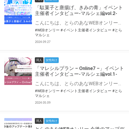
「駄菓子と唐揚げ、きみの青」イベント
主催者インタビュー-マルシェ編vol.2-
こんにちは、とらのあなWEBオンリー運営スタッフです。 新たにお届けする、イベント主催者インタビュー-マルシェ編-は、 とらのあなWEBオンリー「マルシェ」をご利用の主催様に 「マルシェ」を使ってイベントを開催した感想や心がけをお聞きする企画です。 今回は、WEBオンリー初開催「駄菓子と唐揚げ、きみの青」より、 主催のぎこ六屋様にお話を伺いました。 協力：ぎこ六屋様／イベント公式Twitter（@krkgwks） とらのあなWEBオンリー「マルシェ」とは？ WEBオンリーでリアルタイムでコミュニケーションがとれるオンライン会場です。
#WEBオンリー
#イベント主催者インタビュー
#とら
マルシェ
2024.09.27
同人
女性向け
「マレシルプラン – Online7 –」イベント
主催者インタビュー-マルシェ編vol.1-
こんにちは、とらのあなWEBオンリー運営スタッフです。 新たにお届けする、イベント主催者インタビュー-マルシェ編-は、 とらのあなWEBオンリー「マルシェ」をご利用した主催様に 「マルシェ」を使って開催した感想や心がけをお聞きする企画です。 今回は、WEBオンリー開催7回目迎えた「マレシルプラン – Online7 –」より、 主催の玉川うた様にお話を伺いました。 ▼マレシルプランのインタビュー前回記事 「イベント主催者インタビュー vol.6」はこちら 協力：玉川うた様（マレシルプラン実行委員会 代表）／イベント公式Twitter（@mallesil_plan） とらのあなWEBオンリー「マルシェ」とは？ WEBオンリーでリアルタイムでコミュニケーションがとれるオンライン会場です。
#WEBオンリー
#イベント主催者インタビュー
#とら
マルシェ
2024.05.09
同人
女性向け