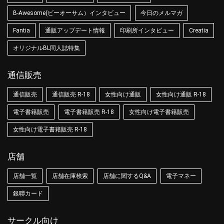
B-Awesome(ビーオーサム）インタビュー
今日のメルマガ
Fantia
通販アップデート情報
印刷所インタビュー
Creatia
オリジナルBL同人誌特集
通信販売
通信販売
通信販売 R-18
女性向け通販
女性向け通販 R-18
電子書籍販売
電子書籍販売 R-18
女性向け電子書籍販売
女性向け電子書籍販売 R-18
店舗
店舗一覧
店舗在庫検索
店舗に関するQ&A
電子マネー
銀聯カード
サークル向け