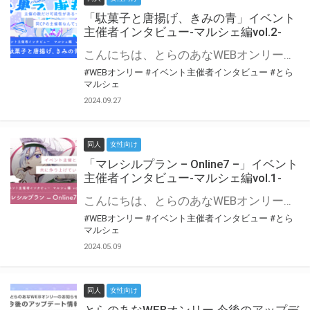
「駄菓子と唐揚げ、きみの青」イベント
主催者インタビュー-マルシェ編vol.2-
こんにちは、とらのあなWEBオンリー運営スタッフです。 新たにお届けする、イベント主催者インタビュー-マルシェ編-は、 とらのあなWEBオンリー「マルシェ」をご利用の主催様に 「マルシェ」を使ってイベントを開催した感想や心がけをお聞きする企画です。 今回は、WEBオンリー初開催「駄菓子と唐揚げ、きみの青」より、 主催のぎこ六屋様にお話を伺いました。 協力：ぎこ六屋様／イベント公式Twitter（@krkgwks） とらのあなWEBオンリー「マルシェ」とは？ WEBオンリーでリアルタイムでコミュニケーションがとれるオンライン会場です。
#WEBオンリー
#イベント主催者インタビュー
#とら
マルシェ
2024.09.27
同人
女性向け
「マレシルプラン – Online7 –」イベント
主催者インタビュー-マルシェ編vol.1-
こんにちは、とらのあなWEBオンリー運営スタッフです。 新たにお届けする、イベント主催者インタビュー-マルシェ編-は、 とらのあなWEBオンリー「マルシェ」をご利用した主催様に 「マルシェ」を使って開催した感想や心がけをお聞きする企画です。 今回は、WEBオンリー開催7回目迎えた「マレシルプラン – Online7 –」より、 主催の玉川うた様にお話を伺いました。 ▼マレシルプランのインタビュー前回記事 「イベント主催者インタビュー vol.6」はこちら 協力：玉川うた様（マレシルプラン実行委員会 代表）／イベント公式Twitter（@mallesil_plan） とらのあなWEBオンリー「マルシェ」とは？ WEBオンリーでリアルタイムでコミュニケーションがとれるオンライン会場です。
#WEBオンリー
#イベント主催者インタビュー
#とら
マルシェ
2024.05.09
同人
女性向け