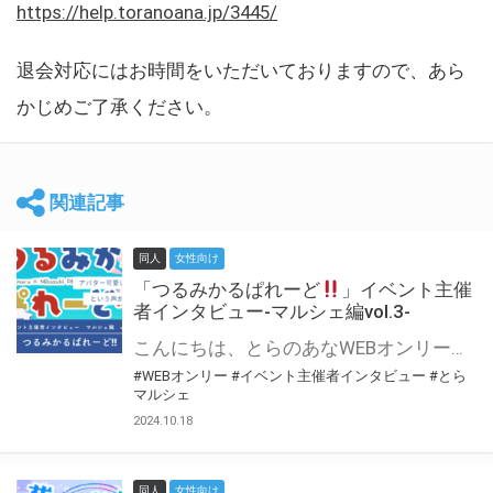
https://help.toranoana.jp/3445/
退会対応にはお時間をいただいておりますので、あら
かじめご了承ください。
関連記事
同人
女性向け
「つるみかるぱれーど
」イベント主催
者インタビュー-マルシェ編vol.3-
こんにちは、とらのあなWEBオンリー運営スタッフです。 新たにお届けする、イベント主催者インタビュー-マルシェ編-は、 とらのあなWEBオンリー「マルシェ」をご利用した主催様に 「マルシェ」を使って開催した感想や心がけをお聞きする企画です。 今回は、WEBオンリー初開催「つるみかるぱれーど
#WEBオンリー
#イベント主催者インタビュー
#とら
マルシェ
2024.10.18
同人
女性向け