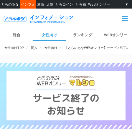
とらのあな
インフォ
通販
店舗
とらコイン
とら婚
WEBオンリー
▼
総合
女性向け
ランキング
WEBオンリー
女性向けTOP
同人
女性向け
【とらのあなWEBオンリー】サービス終了の