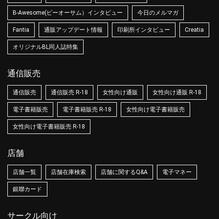
B-Awesome(ビーオーサム）インタビュー
今日のメルマガ
Fantia
通販アップデート情報
印刷所インタビュー
Creatia
オリジナルBL同人誌特集
通信販売
通信販売
通信販売 R-18
女性向け通販
女性向け通販 R-18
電子書籍販売
電子書籍販売 R-18
女性向け電子書籍販売
女性向け電子書籍販売 R-18
店舗
店舗一覧
店舗在庫検索
店舗に関するQ&A
電子マネー
銀聯カード
サークル向け