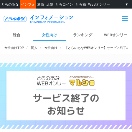
とらのあな
インフォ
通販
店舗
とらコイン
とら婚
WEBオンリー
▼
総合
女性向け
ランキング
WEBオンリー
女性向けTOP
同人
女性向け
【とらのあなWEBオンリー】サービス終了の