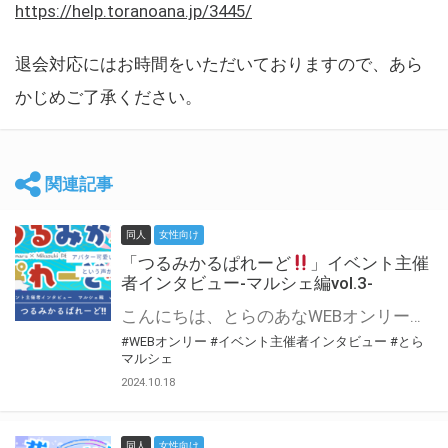
https://help.toranoana.jp/3445/
退会対応にはお時間をいただいておりますので、あら
かじめご了承ください。
関連記事
同人
女性向け
「つるみかるぱれーど
」イベント主催
者インタビュー-マルシェ編vol.3-
こんにちは、とらのあなWEBオンリー運営スタッフです。 新たにお届けする、イベント主催者インタビュー-マルシェ編-は、 とらのあなWEBオンリー「マルシェ」をご利用した主催様に 「マルシェ」を使って開催した感想や心がけをお聞きする企画です。 今回は、WEBオンリー初開催「つるみかるぱれーど
#WEBオンリー
#イベント主催者インタビュー
#とら
マルシェ
2024.10.18
同人
女性向け