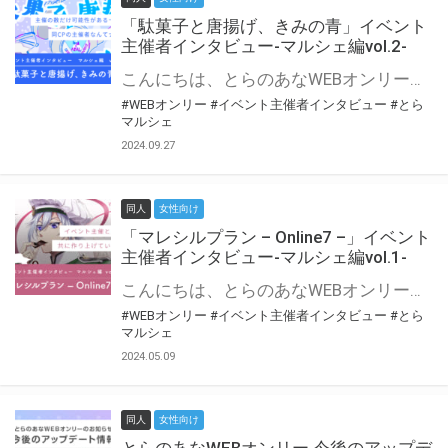
「駄菓子と唐揚げ、きみの青」イベント
主催者インタビュー-マルシェ編vol.2-
こんにちは、とらのあなWEBオンリー運営スタッフです。 新たにお届けする、イベント主催者インタビュー-マルシェ編-は、 とらのあなWEBオンリー「マルシェ」をご利用の主催様に 「マルシェ」を使ってイベントを開催した感想や心がけをお聞きする企画です。 今回は、WEBオンリー初開催「駄菓子と唐揚げ、きみの青」より、 主催のぎこ六屋様にお話を伺いました。 協力：ぎこ六屋様／イベント公式Twitter（@krkgwks） とらのあなWEBオンリー「マルシェ」とは？ WEBオンリーでリアルタイムでコミュニケーションがとれるオンライン会場です。
#WEBオンリー
#イベント主催者インタビュー
#とら
マルシェ
2024.09.27
同人
女性向け
「マレシルプラン – Online7 –」イベント
主催者インタビュー-マルシェ編vol.1-
こんにちは、とらのあなWEBオンリー運営スタッフです。 新たにお届けする、イベント主催者インタビュー-マルシェ編-は、 とらのあなWEBオンリー「マルシェ」をご利用した主催様に 「マルシェ」を使って開催した感想や心がけをお聞きする企画です。 今回は、WEBオンリー開催7回目迎えた「マレシルプラン – Online7 –」より、 主催の玉川うた様にお話を伺いました。 ▼マレシルプランのインタビュー前回記事 「イベント主催者インタビュー vol.6」はこちら 協力：玉川うた様（マレシルプラン実行委員会 代表）／イベント公式Twitter（@mallesil_plan） とらのあなWEBオンリー「マルシェ」とは？ WEBオンリーでリアルタイムでコミュニケーションがとれるオンライン会場です。
#WEBオンリー
#イベント主催者インタビュー
#とら
マルシェ
2024.05.09
同人
女性向け