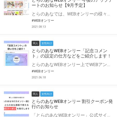
とらのあなWEBオンリー 今後のアップデ
ートのお知らせ【9月予定】
とらのあなでは、WEBオンリーの様々な支援を実施しています。 今回は2021年9月に実装を予定しているアップデート情報についてご紹介いたします。 とらのあなWEBオンリーサイトはこちら
#WEBオンリー
2021.08.13
同人
女性向け
とらのあなWEBオンリー「記念コメン
ト」の設定の仕方などをご紹介します！
とらのあなWEBオンリー上でWEBアンソロジーが作成できる「記念コメント」について、その使い方や作成手順を解説します！ 支援タイプを「サークル参加型」「サークル参加型・マルシェ(イベント会場)機能付き」でお申し込みいただいている主催者様はぜひご活用ください♪ とらのあなWEBオンリーサイトはこちら
#WEBオンリー
2021.06.18
同人
女性向け
とらのあなWEBオンリー 割引クーポン発
行のお知らせ
「とらのあなWEBオンリー」公式サイトでとらのあな通販の「割引クーポン」を配布中！ イベントごとに開催当日限定で使える割引クーポンのシリアルコードを発行します。 とらのあなWEBオンリーのページをチェックして、イベント当日にお得にお買い物を楽しみましょう♪ ※本キャンペーンは予告なく終了する場合がございます。 とらのあなWEBオンリーサイトはこちら