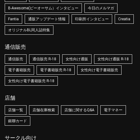
B-Awesome(ビーオーサム）インタビュー
今日のメルマガ
Fantia
通販アップデート情報
印刷所インタビュー
Creatia
オリジナルBL同人誌特集
通信販売
通信販売
通信販売 R-18
女性向け通販
女性向け通販 R-18
電子書籍販売
電子書籍販売 R-18
女性向け電子書籍販売
女性向け電子書籍販売 R-18
店舗
店舗一覧
店舗在庫検索
店舗に関するQ&A
電子マネー
銀聯カード
サークル向け