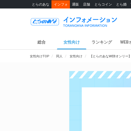
とらのあな
インフォ
通販
店舗
とらコイン
とら婚
総合
女性向け
ランキング
WEB
女性向けTOP
同人
女性向け
【とらのあなWEBオンリー