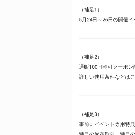
（補足1）
5月24日～26日の開
（補足2）
通販100円割引クーポン
詳しい使用条件などは
（補足3）
事前にイベント専用特
特典の配布期限、特典