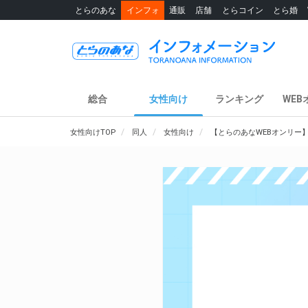
とらのあな
インフォ
通販
店舗
とらコイン
とら婚
総合
女性向け
ランキング
WEB
女性向けTOP
同人
女性向け
【とらのあなWEBオンリー