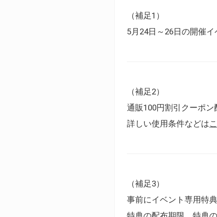
（補足1）
5月24日～26日の開
（補足2）
通販100円割引クーポン
詳しい使用条件などは
（補足3）
事前にイベント専用特
特典の配布期限、特典