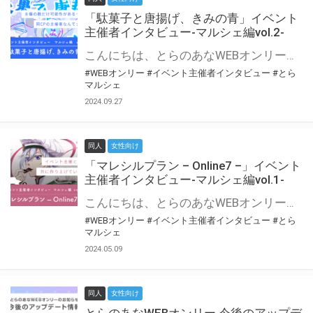
「駄菓子と唐揚げ、きみの青」イベント
主催者インタビュー-マルシェ編vol.2-
こんにちは、とらのあなWEBオンリー運営スタッフです。 新たにお届けする、イベント主催者インタビュー-マルシェ編-は、 とらのあなWEBオンリー「マルシェ」をご利用の主催様に 「マルシェ」を使ってイベントを開催した感想や心がけをお聞きする企画です。 今回は、WEBオンリー初開催「駄菓子と唐揚げ、きみの青」より、 主催のぎこ六屋様にお話を伺いました。 協力：ぎこ六屋様／イベント公式Twitter（@krkgwks） とらのあなWEBオンリー「マルシェ」とは？ WEBオンリーでリアルタイムでコミュニケーションがとれるオンライン会場です。
#WEBオンリー
#イベント主催者インタビュー
#とら
マルシェ
2024.09.27
同人
女性向け
「マレシルプラン – Online7 –」イベント
主催者インタビュー-マルシェ編vol.1-
こんにちは、とらのあなWEBオンリー運営スタッフです。 新たにお届けする、イベント主催者インタビュー-マルシェ編-は、 とらのあなWEBオンリー「マルシェ」をご利用した主催様に 「マルシェ」を使って開催した感想や心がけをお聞きする企画です。 今回は、WEBオンリー開催7回目迎えた「マレシルプラン – Online7 –」より、 主催の玉川うた様にお話を伺いました。 ▼マレシルプランのインタビュー前回記事 「イベント主催者インタビュー vol.6」はこちら 協力：玉川うた様（マレシルプラン実行委員会 代表）／イベント公式Twitter（@mallesil_plan） とらのあなWEBオンリー「マルシェ」とは？ WEBオンリーでリアルタイムでコミュニケーションがとれるオンライン会場です。
#WEBオンリー
#イベント主催者インタビュー
#とら
マルシェ
2024.05.09
同人
女性向け