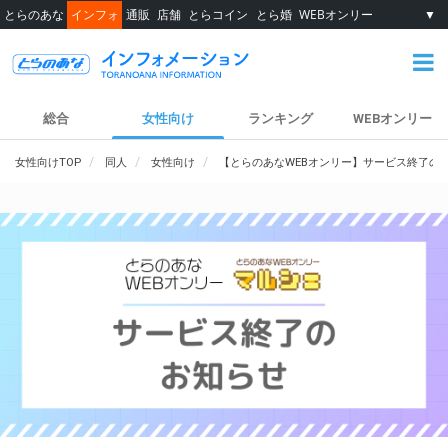
とらのあな
インフォ
通販
店舗
とらコイン
とら婚
WEBオンリー
▼
総合
女性向け
ランキング
WEBオンリー
女性向けTOP
同人
女性向け
【とらのあなWEBオンリー】サービス終了の