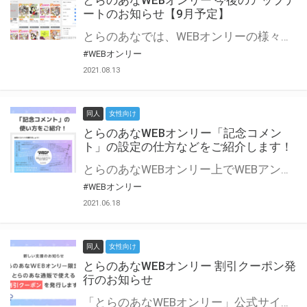
とらのあなWEBオンリー 今後のアップデ
ートのお知らせ【9月予定】
とらのあなでは、WEBオンリーの様々な支援を実施しています。 今回は2021年9月に実装を予定しているアップデート情報についてご紹介いたします。 とらのあなWEBオンリーサイトはこちら
#WEBオンリー
2021.08.13
同人
女性向け
とらのあなWEBオンリー「記念コメン
ト」の設定の仕方などをご紹介します！
とらのあなWEBオンリー上でWEBアンソロジーが作成できる「記念コメント」について、その使い方や作成手順を解説します！ 支援タイプを「サークル参加型」「サークル参加型・マルシェ(イベント会場)機能付き」でお申し込みいただいている主催者様はぜひご活用ください♪ とらのあなWEBオンリーサイトはこちら
#WEBオンリー
2021.06.18
同人
女性向け
とらのあなWEBオンリー 割引クーポン発
行のお知らせ
「とらのあなWEBオンリー」公式サイトでとらのあな通販の「割引クーポン」を配布中！ イベントごとに開催当日限定で使える割引クーポンのシリアルコードを発行します。 とらのあなWEBオンリーのページをチェックして、イベント当日にお得にお買い物を楽しみましょう♪ ※本キャンペーンは予告なく終了する場合がございます。 とらのあなWEBオンリーサイトはこちら