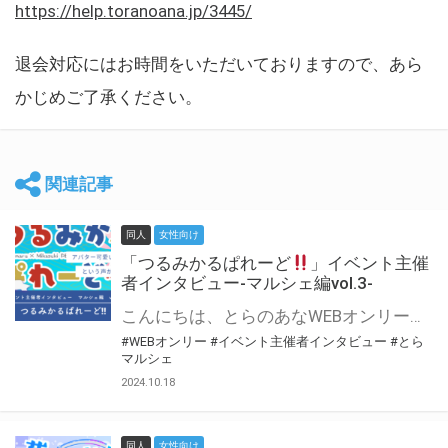
https://help.toranoana.jp/3445/
退会対応にはお時間をいただいておりますので、あら
かじめご了承ください。
関連記事
同人
女性向け
「つるみかるぱれーど
」イベント主催
者インタビュー-マルシェ編vol.3-
こんにちは、とらのあなWEBオンリー運営スタッフです。 新たにお届けする、イベント主催者インタビュー-マルシェ編-は、 とらのあなWEBオンリー「マルシェ」をご利用した主催様に 「マルシェ」を使って開催した感想や心がけをお聞きする企画です。 今回は、WEBオンリー初開催「つるみかるぱれーど
#WEBオンリー
#イベント主催者インタビュー
#とら
マルシェ
2024.10.18
同人
女性向け