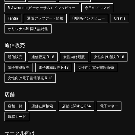
B-Awesome(ビーオーサム）インタビュー
今日のメルマガ
Fantia
通販アップデート情報
印刷所インタビュー
Creatia
オリジナルBL同人誌特集
通信販売
通信販売
通信販売 R-18
女性向け通販
女性向け通販 R-18
電子書籍販売
電子書籍販売 R-18
女性向け電子書籍販売
女性向け電子書籍販売 R-18
店舗
店舗一覧
店舗在庫検索
店舗に関するQ&A
電子マネー
銀聯カード
サークル向け