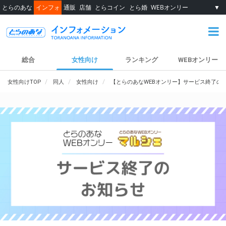
とらのあな
インフォ
通販
店舗
とらコイン
とら婚
WEBオンリー
▼
総合
女性向け
ランキング
WEBオンリー
女性向けTOP
同人
女性向け
【とらのあなWEBオンリー】サービス終了の