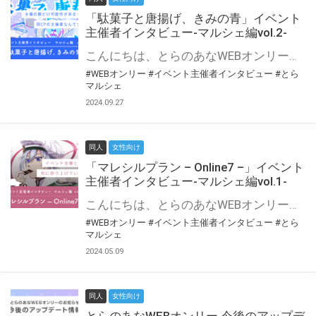
「駄菓子と唐揚げ、きみの青」イベント
主催者インタビュー-マルシェ編vol.2-
こんにちは、とらのあなWEBオンリー運営スタッフです。 新たにお届けする、イベント主催者インタビュー-マルシェ編-は、 とらのあなWEBオンリー「マルシェ」をご利用の主催様に 「マルシェ」を使ってイベントを開催した感想や心がけをお聞きする企画です。 今回は、WEBオンリー初開催「駄菓子と唐揚げ、きみの青」より、 主催のぎこ六屋様にお話を伺いました。 協力：ぎこ六屋様／イベント公式Twitter（@krkgwks） とらのあなWEBオンリー「マルシェ」とは？ WEBオンリーでリアルタイムでコミュニケーションがとれるオンライン会場です。
#WEBオンリー
#イベント主催者インタビュー
#とら
マルシェ
2024.09.27
同人
女性向け
「マレシルプラン – Online7 –」イベント
主催者インタビュー-マルシェ編vol.1-
こんにちは、とらのあなWEBオンリー運営スタッフです。 新たにお届けする、イベント主催者インタビュー-マルシェ編-は、 とらのあなWEBオンリー「マルシェ」をご利用した主催様に 「マルシェ」を使って開催した感想や心がけをお聞きする企画です。 今回は、WEBオンリー開催7回目迎えた「マレシルプラン – Online7 –」より、 主催の玉川うた様にお話を伺いました。 ▼マレシルプランのインタビュー前回記事 「イベント主催者インタビュー vol.6」はこちら 協力：玉川うた様（マレシルプラン実行委員会 代表）／イベント公式Twitter（@mallesil_plan） とらのあなWEBオンリー「マルシェ」とは？ WEBオンリーでリアルタイムでコミュニケーションがとれるオンライン会場です。
#WEBオンリー
#イベント主催者インタビュー
#とら
マルシェ
2024.05.09
同人
女性向け