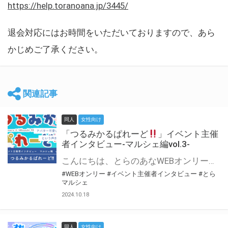
https://help.toranoana.jp/3445/
退会対応にはお時間をいただいておりますので、あら
かじめご了承ください。
関連記事
同人
女性向け
「つるみかるぱれーど
」イベント主催
者インタビュー-マルシェ編vol.3-
こんにちは、とらのあなWEBオンリー運営スタッフです。 新たにお届けする、イベント主催者インタビュー-マルシェ編-は、 とらのあなWEBオンリー「マルシェ」をご利用した主催様に 「マルシェ」を使って開催した感想や心がけをお聞きする企画です。 今回は、WEBオンリー初開催「つるみかるぱれーど
#WEBオンリー
#イベント主催者インタビュー
#とら
マルシェ
2024.10.18
同人
女性向け