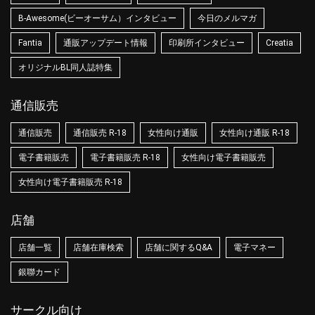
B-Awesome(ビーオーサム）インタビュー
今日のメルマガ
Fantia
通販アップデート情報
印刷所インタビュー
Creatia
オリジナルBL同人誌特集
通信販売
通信販売
通信販売 R-18
女性向け通販
女性向け通販 R-18
電子書籍販売
電子書籍販売 R-18
女性向け電子書籍販売
女性向け電子書籍販売 R-18
店舗
店舗一覧
店舗在庫検索
店舗に関するQ&A
電子マネー
銀聯カード
サークル向け