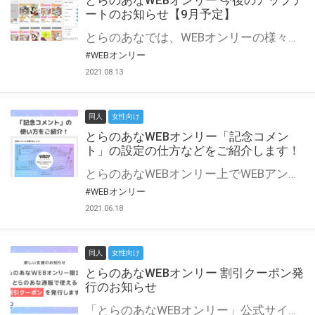
とらのあなWEBオンリー 今後のアップデ
ートのお知らせ【9月予定】
とらのあなでは、WEBオンリーの様々な支援を実施しています。 今回は2021年9月に実装を予定しているアップデート情報についてご紹介いたします。 とらのあなWEBオンリーサイトはこちら
#WEBオンリー
2021.08.13
同人
女性向け
とらのあなWEBオンリー「記念コメン
ト」の設定の仕方などをご紹介します！
とらのあなWEBオンリー上でWEBアンソロジーが作成できる「記念コメント」について、その使い方や作成手順を解説します！ 支援タイプを「サークル参加型」「サークル参加型・マルシェ(イベント会場)機能付き」でお申し込みいただいている主催者様はぜひご活用ください♪ とらのあなWEBオンリーサイトはこちら
#WEBオンリー
2021.06.18
同人
女性向け
とらのあなWEBオンリー 割引クーポン発
行のお知らせ
「とらのあなWEBオンリー」公式サイトでとらのあな通販の「割引クーポン」を配布中！ イベントごとに開催当日限定で使える割引クーポンのシリアルコードを発行します。 とらのあなWEBオンリーのページをチェックして、イベント当日にお得にお買い物を楽しみましょう♪ ※本キャンペーンは予告なく終了する場合がございます。 とらのあなWEBオンリーサイトはこちら