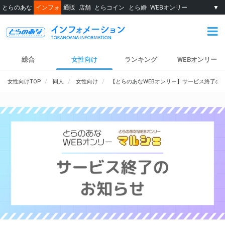
とらのあな
インフォ
通販
店舗
とらコイン
とら婚
WEBオンリー
▼
総合
女性向け
ランキング
WEBオンリー
女性向けTOP
同人
女性向け
【とらのあなWEBオンリー】サービス終了の