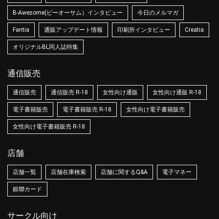
B-Awesome(ビーオーサム）インタビュー
今日のメルマガ
Fantia
通販アップデート情報
印刷所インタビュー
Creatia
オリジナルBL同人誌特集
通信販売
通信販売
通信販売 R-18
女性向け通販
女性向け通販 R-18
電子書籍販売
電子書籍販売 R-18
女性向け電子書籍販売
女性向け電子書籍販売 R-18
店舗
店舗一覧
店舗在庫検索
店舗に関するQ&A
電子マネー
銀聯カード
サークル向け