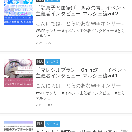
「駄菓子と唐揚げ、きみの青」イベント
主催者インタビュー-マルシェ編vol.2-
こんにちは、とらのあなWEBオンリー運営スタッフです。 新たにお届けする、イベント主催者インタビュー-マルシェ編-は、 とらのあなWEBオンリー「マルシェ」をご利用の主催様に 「マルシェ」を使ってイベントを開催した感想や心がけをお聞きする企画です。 今回は、WEBオンリー初開催「駄菓子と唐揚げ、きみの青」より、 主催のぎこ六屋様にお話を伺いました。 協力：ぎこ六屋様／イベント公式Twitter（@krkgwks） とらのあなWEBオンリー「マルシェ」とは？ WEBオンリーでリアルタイムでコミュニケーションがとれるオンライン会場です。
#WEBオンリー
#イベント主催者インタビュー
#とら
マルシェ
2024.09.27
同人
女性向け
「マレシルプラン – Online7 –」イベント
主催者インタビュー-マルシェ編vol.1-
こんにちは、とらのあなWEBオンリー運営スタッフです。 新たにお届けする、イベント主催者インタビュー-マルシェ編-は、 とらのあなWEBオンリー「マルシェ」をご利用した主催様に 「マルシェ」を使って開催した感想や心がけをお聞きする企画です。 今回は、WEBオンリー開催7回目迎えた「マレシルプラン – Online7 –」より、 主催の玉川うた様にお話を伺いました。 ▼マレシルプランのインタビュー前回記事 「イベント主催者インタビュー vol.6」はこちら 協力：玉川うた様（マレシルプラン実行委員会 代表）／イベント公式Twitter（@mallesil_plan） とらのあなWEBオンリー「マルシェ」とは？ WEBオンリーでリアルタイムでコミュニケーションがとれるオンライン会場です。
#WEBオンリー
#イベント主催者インタビュー
#とら
マルシェ
2024.05.09
同人
女性向け