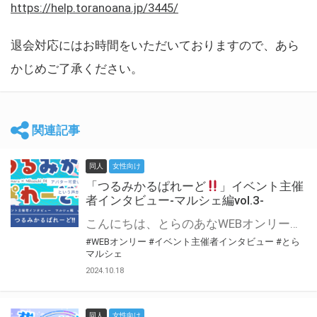
https://help.toranoana.jp/3445/
退会対応にはお時間をいただいておりますので、あら
かじめご了承ください。
関連記事
同人
女性向け
「つるみかるぱれーど
」イベント主催
者インタビュー-マルシェ編vol.3-
こんにちは、とらのあなWEBオンリー運営スタッフです。 新たにお届けする、イベント主催者インタビュー-マルシェ編-は、 とらのあなWEBオンリー「マルシェ」をご利用した主催様に 「マルシェ」を使って開催した感想や心がけをお聞きする企画です。 今回は、WEBオンリー初開催「つるみかるぱれーど
#WEBオンリー
#イベント主催者インタビュー
#とら
マルシェ
2024.10.18
同人
女性向け