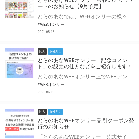
とらのあなWEBオンリー 今後のアップデ
ートのお知らせ【9月予定】
とらのあなでは、WEBオンリーの様々な支援を実施しています。 今回は2021年9月に実装を予定しているアップデート情報についてご紹介いたします。 とらのあなWEBオンリーサイトはこちら
#WEBオンリー
2021.08.13
同人
女性向け
とらのあなWEBオンリー「記念コメン
ト」の設定の仕方などをご紹介します！
とらのあなWEBオンリー上でWEBアンソロジーが作成できる「記念コメント」について、その使い方や作成手順を解説します！ 支援タイプを「サークル参加型」「サークル参加型・マルシェ(イベント会場)機能付き」でお申し込みいただいている主催者様はぜひご活用ください♪ とらのあなWEBオンリーサイトはこちら
#WEBオンリー
2021.06.18
同人
女性向け
とらのあなWEBオンリー 割引クーポン発
行のお知らせ
「とらのあなWEBオンリー」公式サイトでとらのあな通販の「割引クーポン」を配布中！ イベントごとに開催当日限定で使える割引クーポンのシリアルコードを発行します。 とらのあなWEBオンリーのページをチェックして、イベント当日にお得にお買い物を楽しみましょう♪ ※本キャンペーンは予告なく終了する場合がございます。 とらのあなWEBオンリーサイトはこちら