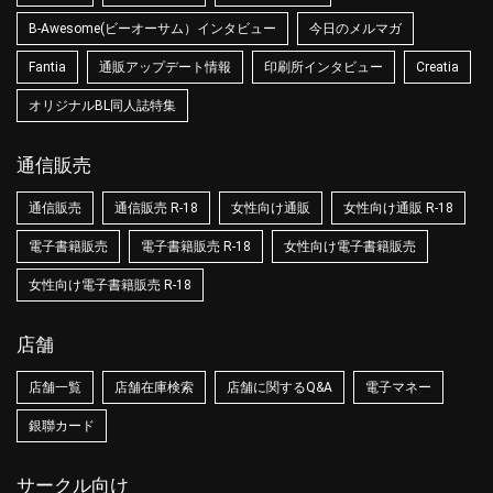
B-Awesome(ビーオーサム）インタビュー
今日のメルマガ
Fantia
通販アップデート情報
印刷所インタビュー
Creatia
オリジナルBL同人誌特集
通信販売
通信販売
通信販売 R-18
女性向け通販
女性向け通販 R-18
電子書籍販売
電子書籍販売 R-18
女性向け電子書籍販売
女性向け電子書籍販売 R-18
店舗
店舗一覧
店舗在庫検索
店舗に関するQ&A
電子マネー
銀聯カード
サークル向け