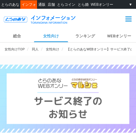
とらのあな
インフォ
通販
店舗
とらコイン
とら婚
WEBオンリー
▼
総合
女性向け
ランキング
WEBオンリー
女性向けTOP
同人
女性向け
【とらのあなWEBオンリー】サービス終了の