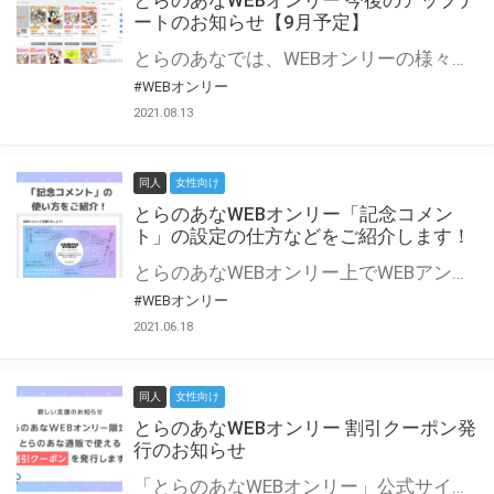
とらのあなWEBオンリー 今後のアップデ
ートのお知らせ【9月予定】
とらのあなでは、WEBオンリーの様々な支援を実施しています。 今回は2021年9月に実装を予定しているアップデート情報についてご紹介いたします。 とらのあなWEBオンリーサイトはこちら
#WEBオンリー
2021.08.13
同人
女性向け
とらのあなWEBオンリー「記念コメン
ト」の設定の仕方などをご紹介します！
とらのあなWEBオンリー上でWEBアンソロジーが作成できる「記念コメント」について、その使い方や作成手順を解説します！ 支援タイプを「サークル参加型」「サークル参加型・マルシェ(イベント会場)機能付き」でお申し込みいただいている主催者様はぜひご活用ください♪ とらのあなWEBオンリーサイトはこちら
#WEBオンリー
2021.06.18
同人
女性向け
とらのあなWEBオンリー 割引クーポン発
行のお知らせ
「とらのあなWEBオンリー」公式サイトでとらのあな通販の「割引クーポン」を配布中！ イベントごとに開催当日限定で使える割引クーポンのシリアルコードを発行します。 とらのあなWEBオンリーのページをチェックして、イベント当日にお得にお買い物を楽しみましょう♪ ※本キャンペーンは予告なく終了する場合がございます。 とらのあなWEBオンリーサイトはこちら