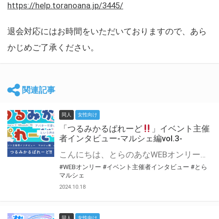
https://help.toranoana.jp/3445/
退会対応にはお時間をいただいておりますので、あら
かじめご了承ください。
関連記事
同人
女性向け
「つるみかるぱれーど
」イベント主催
者インタビュー-マルシェ編vol.3-
こんにちは、とらのあなWEBオンリー運営スタッフです。 新たにお届けする、イベント主催者インタビュー-マルシェ編-は、 とらのあなWEBオンリー「マルシェ」をご利用した主催様に 「マルシェ」を使って開催した感想や心がけをお聞きする企画です。 今回は、WEBオンリー初開催「つるみかるぱれーど
#WEBオンリー
#イベント主催者インタビュー
#とら
マルシェ
2024.10.18
同人
女性向け