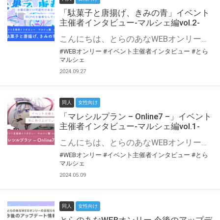
「駄菓子と唐揚げ、きみの青」イベント
主催者インタビュー-マルシェ編vol.2-
こんにちは、とらのあなWEBオンリー運営スタッフです。 新たにお届けする、イベント主催者インタビュー-マルシェ編-は、 とらのあなWEBオンリー「マルシェ」をご利用の主催様に 「マルシェ」を使ってイベントを開催した感想や心がけをお聞きする企画です。 今回は、WEBオンリー初開催「駄菓子と唐揚げ、きみの青」より、 主催のぎこ六屋様にお話を伺いました。 協力：ぎこ六屋様／イベント公式Twitter（@krkgwks） とらのあなWEBオンリー「マルシェ」とは？ WEBオンリーでリアルタイムでコミュニケーションがとれるオンライン会場です。
#WEBオンリー
#イベント主催者インタビュー
#とら
マルシェ
2024.09.27
同人
女性向け
「マレシルプラン – Online7 –」イベント
主催者インタビュー-マルシェ編vol.1-
こんにちは、とらのあなWEBオンリー運営スタッフです。 新たにお届けする、イベント主催者インタビュー-マルシェ編-は、 とらのあなWEBオンリー「マルシェ」をご利用した主催様に 「マルシェ」を使って開催した感想や心がけをお聞きする企画です。 今回は、WEBオンリー開催7回目迎えた「マレシルプラン – Online7 –」より、 主催の玉川うた様にお話を伺いました。 ▼マレシルプランのインタビュー前回記事 「イベント主催者インタビュー vol.6」はこちら 協力：玉川うた様（マレシルプラン実行委員会 代表）／イベント公式Twitter（@mallesil_plan） とらのあなWEBオンリー「マルシェ」とは？ WEBオンリーでリアルタイムでコミュニケーションがとれるオンライン会場です。
#WEBオンリー
#イベント主催者インタビュー
#とら
マルシェ
2024.05.09
同人
女性向け