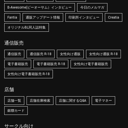
B-Awesome(ビーオーサム）インタビュー
今日のメルマガ
Fantia
通販アップデート情報
印刷所インタビュー
Creatia
オリジナルBL同人誌特集
通信販売
通信販売
通信販売 R-18
女性向け通販
女性向け通販 R-18
電子書籍販売
電子書籍販売 R-18
女性向け電子書籍販売
女性向け電子書籍販売 R-18
店舗
店舗一覧
店舗在庫検索
店舗に関するQ&A
電子マネー
銀聯カード
サークル向け