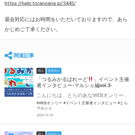
https://help.toranoana.jp/3445/
退会対応にはお時間をいただいておりますので、あら
かじめご了承ください。
関連記事
同人
女性向け
「つるみかるぱれーど
」イベント主催
者インタビュー-マルシェ編vol.3-
こんにちは、とらのあなWEBオンリー運営スタッフです。 新たにお届けする、イベント主催者インタビュー-マルシェ編-は、 とらのあなWEBオンリー「マルシェ」をご利用した主催様に 「マルシェ」を使って開催した感想や心がけをお聞きする企画です。 今回は、WEBオンリー初開催「つるみかるぱれーど
#WEBオンリー
#イベント主催者インタビュー
#とら
マルシェ
2024.10.18
同人
女性向け