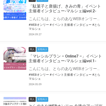
「駄菓子と唐揚げ、きみの青」イベント
主催者インタビュー-マルシェ編vol.2-
こんにちは、とらのあなWEBオンリー運営スタッフです。 新たにお届けする、イベント主催者インタビュー-マルシェ編-は、 とらのあなWEBオンリー「マルシェ」をご利用の主催様に 「マルシェ」を使ってイベントを開催した感想や心がけをお聞きする企画です。 今回は、WEBオンリー初開催「駄菓子と唐揚げ、きみの青」より、 主催のぎこ六屋様にお話を伺いました。 協力：ぎこ六屋様／イベント公式Twitter（@krkgwks） とらのあなWEBオンリー「マルシェ」とは？ WEBオンリーでリアルタイムでコミュニケーションがとれるオンライン会場です。
#WEBオンリー
#イベント主催者インタビュー
#とら
マルシェ
2024.09.27
同人
女性向け
「マレシルプラン – Online7 –」イベント
主催者インタビュー-マルシェ編vol.1-
こんにちは、とらのあなWEBオンリー運営スタッフです。 新たにお届けする、イベント主催者インタビュー-マルシェ編-は、 とらのあなWEBオンリー「マルシェ」をご利用した主催様に 「マルシェ」を使って開催した感想や心がけをお聞きする企画です。 今回は、WEBオンリー開催7回目迎えた「マレシルプラン – Online7 –」より、 主催の玉川うた様にお話を伺いました。 ▼マレシルプランのインタビュー前回記事 「イベント主催者インタビュー vol.6」はこちら 協力：玉川うた様（マレシルプラン実行委員会 代表）／イベント公式Twitter（@mallesil_plan） とらのあなWEBオンリー「マルシェ」とは？ WEBオンリーでリアルタイムでコミュニケーションがとれるオンライン会場です。
#WEBオンリー
#イベント主催者インタビュー
#とら
マルシェ
2024.05.09
同人
女性向け