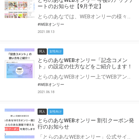
とらのあなWEBオンリー 今後のアップデ
ートのお知らせ【9月予定】
とらのあなでは、WEBオンリーの様々な支援を実施しています。 今回は2021年9月に実装を予定しているアップデート情報についてご紹介いたします。 とらのあなWEBオンリーサイトはこちら
#WEBオンリー
2021.08.13
同人
女性向け
とらのあなWEBオンリー「記念コメン
ト」の設定の仕方などをご紹介します！
とらのあなWEBオンリー上でWEBアンソロジーが作成できる「記念コメント」について、その使い方や作成手順を解説します！ 支援タイプを「サークル参加型」「サークル参加型・マルシェ(イベント会場)機能付き」でお申し込みいただいている主催者様はぜひご活用ください♪ とらのあなWEBオンリーサイトはこちら
#WEBオンリー
2021.06.18
同人
女性向け
とらのあなWEBオンリー 割引クーポン発
行のお知らせ
「とらのあなWEBオンリー」公式サイトでとらのあな通販の「割引クーポン」を配布中！ イベントごとに開催当日限定で使える割引クーポンのシリアルコードを発行します。 とらのあなWEBオンリーのページをチェックして、イベント当日にお得にお買い物を楽しみましょう♪ ※本キャンペーンは予告なく終了する場合がございます。 とらのあなWEBオンリーサイトはこちら