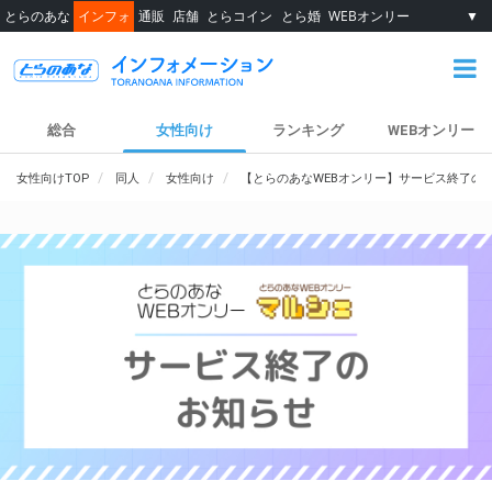
とらのあな
インフォ
通販
店舗
とらコイン
とら婚
WEBオンリー
▼
総合
女性向け
ランキング
WEBオンリー
女性向けTOP
同人
女性向け
【とらのあなWEBオンリー】サービス終了の