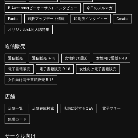
B-Awesome(ビーオーサム）インタビュー
今日のメルマガ
Fantia
通販アップデート情報
印刷所インタビュー
Creatia
オリジナルBL同人誌特集
通信販売
通信販売
通信販売 R-18
女性向け通販
女性向け通販 R-18
電子書籍販売
電子書籍販売 R-18
女性向け電子書籍販売
女性向け電子書籍販売 R-18
店舗
店舗一覧
店舗在庫検索
店舗に関するQ&A
電子マネー
銀聯カード
サークル向け