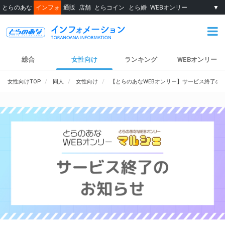
とらのあな
インフォ
通販
店舗
とらコイン
とら婚
WEBオンリー
▼
総合
女性向け
ランキング
WEBオンリー
女性向けTOP
同人
女性向け
【とらのあなWEBオンリー】サービス終了の