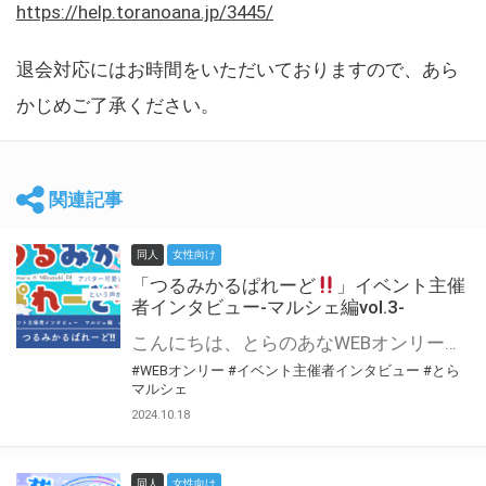
https://help.toranoana.jp/3445/
退会対応にはお時間をいただいておりますので、あら
かじめご了承ください。
関連記事
同人
女性向け
「つるみかるぱれーど
」イベント主催
者インタビュー-マルシェ編vol.3-
こんにちは、とらのあなWEBオンリー運営スタッフです。 新たにお届けする、イベント主催者インタビュー-マルシェ編-は、 とらのあなWEBオンリー「マルシェ」をご利用した主催様に 「マルシェ」を使って開催した感想や心がけをお聞きする企画です。 今回は、WEBオンリー初開催「つるみかるぱれーど
#WEBオンリー
#イベント主催者インタビュー
#とら
マルシェ
2024.10.18
同人
女性向け