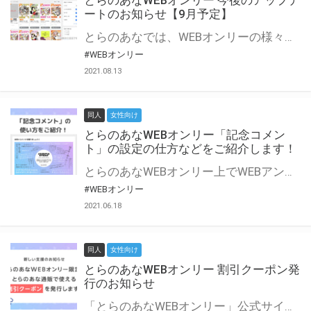
とらのあなWEBオンリー 今後のアップデ
ートのお知らせ【9月予定】
とらのあなでは、WEBオンリーの様々な支援を実施しています。 今回は2021年9月に実装を予定しているアップデート情報についてご紹介いたします。 とらのあなWEBオンリーサイトはこちら
#WEBオンリー
2021.08.13
同人
女性向け
とらのあなWEBオンリー「記念コメン
ト」の設定の仕方などをご紹介します！
とらのあなWEBオンリー上でWEBアンソロジーが作成できる「記念コメント」について、その使い方や作成手順を解説します！ 支援タイプを「サークル参加型」「サークル参加型・マルシェ(イベント会場)機能付き」でお申し込みいただいている主催者様はぜひご活用ください♪ とらのあなWEBオンリーサイトはこちら
#WEBオンリー
2021.06.18
同人
女性向け
とらのあなWEBオンリー 割引クーポン発
行のお知らせ
「とらのあなWEBオンリー」公式サイトでとらのあな通販の「割引クーポン」を配布中！ イベントごとに開催当日限定で使える割引クーポンのシリアルコードを発行します。 とらのあなWEBオンリーのページをチェックして、イベント当日にお得にお買い物を楽しみましょう♪ ※本キャンペーンは予告なく終了する場合がございます。 とらのあなWEBオンリーサイトはこちら