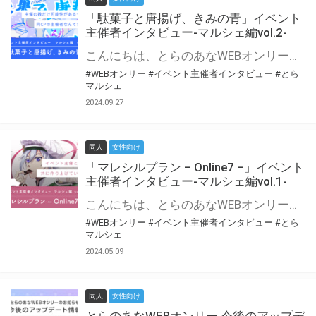
「駄菓子と唐揚げ、きみの青」イベント
主催者インタビュー-マルシェ編vol.2-
こんにちは、とらのあなWEBオンリー運営スタッフです。 新たにお届けする、イベント主催者インタビュー-マルシェ編-は、 とらのあなWEBオンリー「マルシェ」をご利用の主催様に 「マルシェ」を使ってイベントを開催した感想や心がけをお聞きする企画です。 今回は、WEBオンリー初開催「駄菓子と唐揚げ、きみの青」より、 主催のぎこ六屋様にお話を伺いました。 協力：ぎこ六屋様／イベント公式Twitter（@krkgwks） とらのあなWEBオンリー「マルシェ」とは？ WEBオンリーでリアルタイムでコミュニケーションがとれるオンライン会場です。
#WEBオンリー
#イベント主催者インタビュー
#とら
マルシェ
2024.09.27
同人
女性向け
「マレシルプラン – Online7 –」イベント
主催者インタビュー-マルシェ編vol.1-
こんにちは、とらのあなWEBオンリー運営スタッフです。 新たにお届けする、イベント主催者インタビュー-マルシェ編-は、 とらのあなWEBオンリー「マルシェ」をご利用した主催様に 「マルシェ」を使って開催した感想や心がけをお聞きする企画です。 今回は、WEBオンリー開催7回目迎えた「マレシルプラン – Online7 –」より、 主催の玉川うた様にお話を伺いました。 ▼マレシルプランのインタビュー前回記事 「イベント主催者インタビュー vol.6」はこちら 協力：玉川うた様（マレシルプラン実行委員会 代表）／イベント公式Twitter（@mallesil_plan） とらのあなWEBオンリー「マルシェ」とは？ WEBオンリーでリアルタイムでコミュニケーションがとれるオンライン会場です。
#WEBオンリー
#イベント主催者インタビュー
#とら
マルシェ
2024.05.09
同人
女性向け