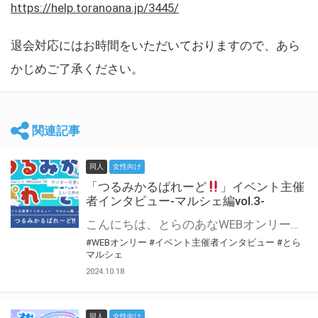
https://help.toranoana.jp/3445/
退会対応にはお時間をいただいておりますので、あら
かじめご了承ください。
関連記事
同人
女性向け
「つるみかるぱれーど
」イベント主催
者インタビュー-マルシェ編vol.3-
こんにちは、とらのあなWEBオンリー運営スタッフです。 新たにお届けする、イベント主催者インタビュー-マルシェ編-は、 とらのあなWEBオンリー「マルシェ」をご利用した主催様に 「マルシェ」を使って開催した感想や心がけをお聞きする企画です。 今回は、WEBオンリー初開催「つるみかるぱれーど
#WEBオンリー
#イベント主催者インタビュー
#とら
マルシェ
2024.10.18
同人
女性向け