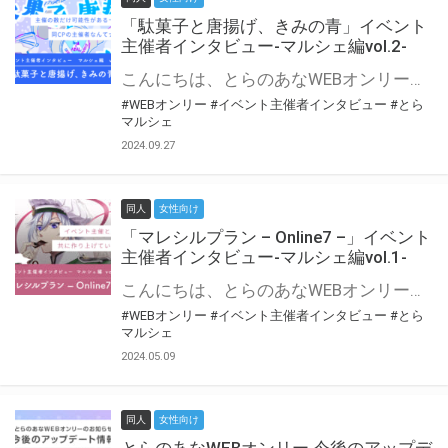
「駄菓子と唐揚げ、きみの青」イベント
主催者インタビュー-マルシェ編vol.2-
こんにちは、とらのあなWEBオンリー運営スタッフです。 新たにお届けする、イベント主催者インタビュー-マルシェ編-は、 とらのあなWEBオンリー「マルシェ」をご利用の主催様に 「マルシェ」を使ってイベントを開催した感想や心がけをお聞きする企画です。 今回は、WEBオンリー初開催「駄菓子と唐揚げ、きみの青」より、 主催のぎこ六屋様にお話を伺いました。 協力：ぎこ六屋様／イベント公式Twitter（@krkgwks） とらのあなWEBオンリー「マルシェ」とは？ WEBオンリーでリアルタイムでコミュニケーションがとれるオンライン会場です。
#WEBオンリー
#イベント主催者インタビュー
#とら
マルシェ
2024.09.27
同人
女性向け
「マレシルプラン – Online7 –」イベント
主催者インタビュー-マルシェ編vol.1-
こんにちは、とらのあなWEBオンリー運営スタッフです。 新たにお届けする、イベント主催者インタビュー-マルシェ編-は、 とらのあなWEBオンリー「マルシェ」をご利用した主催様に 「マルシェ」を使って開催した感想や心がけをお聞きする企画です。 今回は、WEBオンリー開催7回目迎えた「マレシルプラン – Online7 –」より、 主催の玉川うた様にお話を伺いました。 ▼マレシルプランのインタビュー前回記事 「イベント主催者インタビュー vol.6」はこちら 協力：玉川うた様（マレシルプラン実行委員会 代表）／イベント公式Twitter（@mallesil_plan） とらのあなWEBオンリー「マルシェ」とは？ WEBオンリーでリアルタイムでコミュニケーションがとれるオンライン会場です。
#WEBオンリー
#イベント主催者インタビュー
#とら
マルシェ
2024.05.09
同人
女性向け