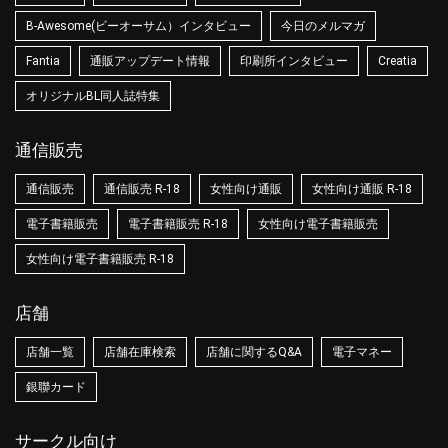
B-Awesome(ビーオーサム）インタビュー
今日のメルマガ
Fantia
通販アップデート情報
印刷所インタビュー
Creatia
オリジナルBL同人誌特集
通信販売
通信販売
通信販売 R-18
女性向け通販
女性向け通販 R-18
電子書籍販売
電子書籍販売 R-18
女性向け電子書籍販売
女性向け電子書籍販売 R-18
店舗
店舗一覧
店舗在庫検索
店舗に関するQ&A
電子マネー
銀聯カード
サークル向け