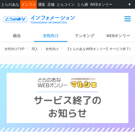
とらのあな
インフォ
通販
店舗
とらコイン
とら婚
WEBオンリー
▼
総合
女性向け
ランキング
WEBオンリー
女性向けTOP
同人
女性向け
【とらのあなWEBオンリー】サービス終了の