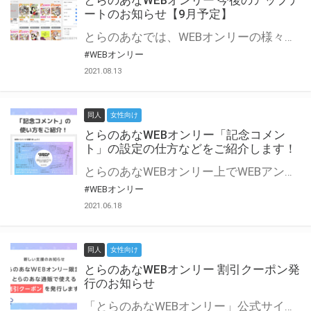
とらのあなWEBオンリー 今後のアップデ
ートのお知らせ【9月予定】
とらのあなでは、WEBオンリーの様々な支援を実施しています。 今回は2021年9月に実装を予定しているアップデート情報についてご紹介いたします。 とらのあなWEBオンリーサイトはこちら
#WEBオンリー
2021.08.13
同人
女性向け
とらのあなWEBオンリー「記念コメン
ト」の設定の仕方などをご紹介します！
とらのあなWEBオンリー上でWEBアンソロジーが作成できる「記念コメント」について、その使い方や作成手順を解説します！ 支援タイプを「サークル参加型」「サークル参加型・マルシェ(イベント会場)機能付き」でお申し込みいただいている主催者様はぜひご活用ください♪ とらのあなWEBオンリーサイトはこちら
#WEBオンリー
2021.06.18
同人
女性向け
とらのあなWEBオンリー 割引クーポン発
行のお知らせ
「とらのあなWEBオンリー」公式サイトでとらのあな通販の「割引クーポン」を配布中！ イベントごとに開催当日限定で使える割引クーポンのシリアルコードを発行します。 とらのあなWEBオンリーのページをチェックして、イベント当日にお得にお買い物を楽しみましょう♪ ※本キャンペーンは予告なく終了する場合がございます。 とらのあなWEBオンリーサイトはこちら