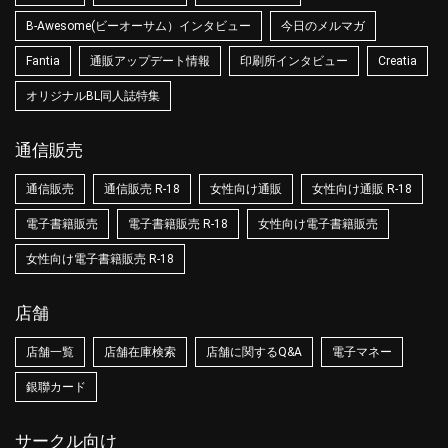
B-Awesome(ビーオーサム）インタビュー
今日のメルマガ
Fantia
通販アップデート情報
印刷所インタビュー
Creatia
オリジナルBL同人誌特集
通信販売
通信販売
通信販売 R-18
女性向け通販
女性向け通販 R-18
電子書籍販売
電子書籍販売 R-18
女性向け電子書籍販売
女性向け電子書籍販売 R-18
店舗
店舗一覧
店舗在庫検索
店舗に関するQ&A
電子マネー
銀聯カード
サークル向け