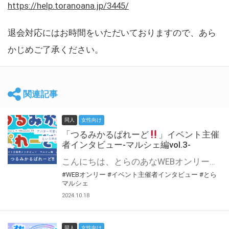
https://help.toranoana.jp/3445/
退会対応にはお時間をいただいておりますので、あら
かじめご了承ください。
関連記事
同人
女性向け
「つるみかるぱれーど
」イベント主催
者インタビュー-マルシェ編vol.3-
こんにちは、とらのあなWEBオンリー運営スタッフです。 新たにお届けする、イベント主催者インタビュー-マルシェ編-は、 とらのあなWEBオンリー「マルシェ」をご利用した主催様に 「マルシェ」を使って開催した感想や心がけをお聞きする企画です。 今回は、WEBオンリー初開催「つるみかるぱれーど
#WEBオンリー
#イベント主催者インタビュー
#とら
マルシェ
2024.10.18
同人
女性向け