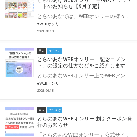
とらのあなWEBオンリー 今後のアップデ
ートのお知らせ【9月予定】
とらのあなでは、WEBオンリーの様々な支援を実施しています。 今回は2021年9月に実装を予定しているアップデート情報についてご紹介いたします。 とらのあなWEBオンリーサイトはこちら
#WEBオンリー
2021.08.13
同人
女性向け
とらのあなWEBオンリー「記念コメン
ト」の設定の仕方などをご紹介します！
とらのあなWEBオンリー上でWEBアンソロジーが作成できる「記念コメント」について、その使い方や作成手順を解説します！ 支援タイプを「サークル参加型」「サークル参加型・マルシェ(イベント会場)機能付き」でお申し込みいただいている主催者様はぜひご活用ください♪ とらのあなWEBオンリーサイトはこちら
#WEBオンリー
2021.06.18
同人
女性向け
とらのあなWEBオンリー 割引クーポン発
行のお知らせ
「とらのあなWEBオンリー」公式サイトでとらのあな通販の「割引クーポン」を配布中！ イベントごとに開催当日限定で使える割引クーポンのシリアルコードを発行します。 とらのあなWEBオンリーのページをチェックして、イベント当日にお得にお買い物を楽しみましょう♪ ※本キャンペーンは予告なく終了する場合がございます。 とらのあなWEBオンリーサイトはこちら