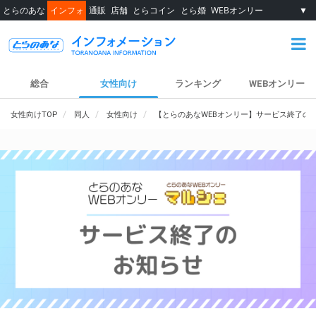
とらのあな
インフォ
通販
店舗
とらコイン
とら婚
WEBオンリー
▼
総合
女性向け
ランキング
WEBオンリー
女性向けTOP
同人
女性向け
【とらのあなWEBオンリー】サービス終了の