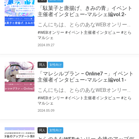
「駄菓子と唐揚げ、きみの青」イベント
主催者インタビュー-マルシェ編vol.2-
こんにちは、とらのあなWEBオンリー運営スタッフです。 新たにお届けする、イベント主催者インタビュー-マルシェ編-は、 とらのあなWEBオンリー「マルシェ」をご利用の主催様に 「マルシェ」を使ってイベントを開催した感想や心がけをお聞きする企画です。 今回は、WEBオンリー初開催「駄菓子と唐揚げ、きみの青」より、 主催のぎこ六屋様にお話を伺いました。 協力：ぎこ六屋様／イベント公式Twitter（@krkgwks） とらのあなWEBオンリー「マルシェ」とは？ WEBオンリーでリアルタイムでコミュニケーションがとれるオンライン会場です。
#WEBオンリー
#イベント主催者インタビュー
#とら
マルシェ
2024.09.27
同人
女性向け
「マレシルプラン – Online7 –」イベント
主催者インタビュー-マルシェ編vol.1-
こんにちは、とらのあなWEBオンリー運営スタッフです。 新たにお届けする、イベント主催者インタビュー-マルシェ編-は、 とらのあなWEBオンリー「マルシェ」をご利用した主催様に 「マルシェ」を使って開催した感想や心がけをお聞きする企画です。 今回は、WEBオンリー開催7回目迎えた「マレシルプラン – Online7 –」より、 主催の玉川うた様にお話を伺いました。 ▼マレシルプランのインタビュー前回記事 「イベント主催者インタビュー vol.6」はこちら 協力：玉川うた様（マレシルプラン実行委員会 代表）／イベント公式Twitter（@mallesil_plan） とらのあなWEBオンリー「マルシェ」とは？ WEBオンリーでリアルタイムでコミュニケーションがとれるオンライン会場です。
#WEBオンリー
#イベント主催者インタビュー
#とら
マルシェ
2024.05.09
同人
女性向け