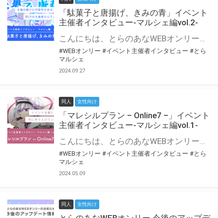
「駄菓子と唐揚げ、きみの青」イベント
主催者インタビュー-マルシェ編vol.2-
こんにちは、とらのあなWEBオンリー運営スタッフです。 新たにお届けする、イベント主催者インタビュー-マルシェ編-は、 とらのあなWEBオンリー「マルシェ」をご利用の主催様に 「マルシェ」を使ってイベントを開催した感想や心がけをお聞きする企画です。 今回は、WEBオンリー初開催「駄菓子と唐揚げ、きみの青」より、 主催のぎこ六屋様にお話を伺いました。 協力：ぎこ六屋様／イベント公式Twitter（@krkgwks） とらのあなWEBオンリー「マルシェ」とは？ WEBオンリーでリアルタイムでコミュニケーションがとれるオンライン会場です。
#WEBオンリー
#イベント主催者インタビュー
#とら
マルシェ
2024.09.27
同人
女性向け
「マレシルプラン – Online7 –」イベント
主催者インタビュー-マルシェ編vol.1-
こんにちは、とらのあなWEBオンリー運営スタッフです。 新たにお届けする、イベント主催者インタビュー-マルシェ編-は、 とらのあなWEBオンリー「マルシェ」をご利用した主催様に 「マルシェ」を使って開催した感想や心がけをお聞きする企画です。 今回は、WEBオンリー開催7回目迎えた「マレシルプラン – Online7 –」より、 主催の玉川うた様にお話を伺いました。 ▼マレシルプランのインタビュー前回記事 「イベント主催者インタビュー vol.6」はこちら 協力：玉川うた様（マレシルプラン実行委員会 代表）／イベント公式Twitter（@mallesil_plan） とらのあなWEBオンリー「マルシェ」とは？ WEBオンリーでリアルタイムでコミュニケーションがとれるオンライン会場です。
#WEBオンリー
#イベント主催者インタビュー
#とら
マルシェ
2024.05.09
同人
女性向け