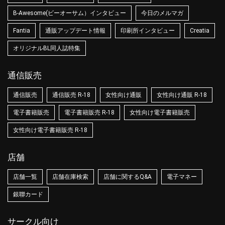
B-Awesome(ビーオーサム）インタビュー
今日のメルマガ
Fantia
通販アップデート情報
印刷所インタビュー
Creatia
オリジナルBL同人誌特集
通信販売
通信販売
通信販売 R-18
女性向け通販
女性向け通販 R-18
電子書籍販売
電子書籍販売 R-18
女性向け電子書籍販売
女性向け電子書籍販売 R-18
店舗
店舗一覧
店舗在庫検索
店舗に関するQ&A
電子マネー
銀聯カード
サークル向け