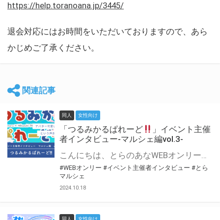
https://help.toranoana.jp/3445/
退会対応にはお時間をいただいておりますので、あら
かじめご了承ください。
関連記事
同人
女性向け
「つるみかるぱれーど
」イベント主催
者インタビュー-マルシェ編vol.3-
こんにちは、とらのあなWEBオンリー運営スタッフです。 新たにお届けする、イベント主催者インタビュー-マルシェ編-は、 とらのあなWEBオンリー「マルシェ」をご利用した主催様に 「マルシェ」を使って開催した感想や心がけをお聞きする企画です。 今回は、WEBオンリー初開催「つるみかるぱれーど
#WEBオンリー
#イベント主催者インタビュー
#とら
マルシェ
2024.10.18
同人
女性向け