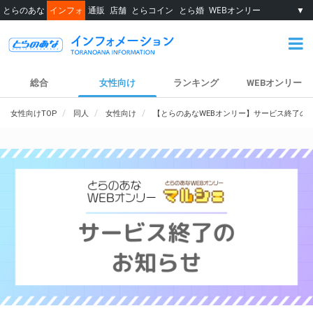
とらのあな
インフォ
通販
店舗
とらコイン
とら婚
WEBオンリー
▼
総合
女性向け
ランキング
WEBオンリー
女性向けTOP
同人
女性向け
【とらのあなWEBオンリー】サービス終了の