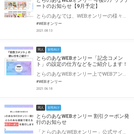
とらのあなWEBオンリー 今後のアップデ
ートのお知らせ【9月予定】
とらのあなでは、WEBオンリーの様々な支援を実施しています。 今回は2021年9月に実装を予定しているアップデート情報についてご紹介いたします。 とらのあなWEBオンリーサイトはこちら
#WEBオンリー
2021.08.13
同人
女性向け
とらのあなWEBオンリー「記念コメン
ト」の設定の仕方などをご紹介します！
とらのあなWEBオンリー上でWEBアンソロジーが作成できる「記念コメント」について、その使い方や作成手順を解説します！ 支援タイプを「サークル参加型」「サークル参加型・マルシェ(イベント会場)機能付き」でお申し込みいただいている主催者様はぜひご活用ください♪ とらのあなWEBオンリーサイトはこちら
#WEBオンリー
2021.06.18
同人
女性向け
とらのあなWEBオンリー 割引クーポン発
行のお知らせ
「とらのあなWEBオンリー」公式サイトでとらのあな通販の「割引クーポン」を配布中！ イベントごとに開催当日限定で使える割引クーポンのシリアルコードを発行します。 とらのあなWEBオンリーのページをチェックして、イベント当日にお得にお買い物を楽しみましょう♪ ※本キャンペーンは予告なく終了する場合がございます。 とらのあなWEBオンリーサイトはこちら