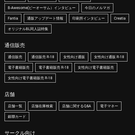
B-Awesome(ビーオーサム）インタビュー
今日のメルマガ
Fantia
通販アップデート情報
印刷所インタビュー
Creatia
オリジナルBL同人誌特集
通信販売
通信販売
通信販売 R-18
女性向け通販
女性向け通販 R-18
電子書籍販売
電子書籍販売 R-18
女性向け電子書籍販売
女性向け電子書籍販売 R-18
店舗
店舗一覧
店舗在庫検索
店舗に関するQ&A
電子マネー
銀聯カード
サークル向け