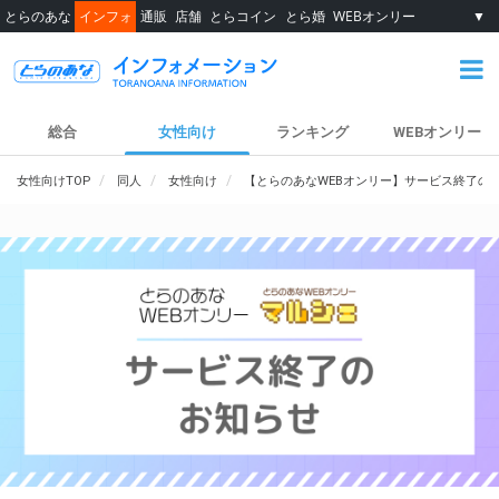
とらのあな
インフォ
通販
店舗
とらコイン
とら婚
WEBオンリー
▼
総合
女性向け
ランキング
WEBオンリー
女性向けTOP
同人
女性向け
【とらのあなWEBオンリー】サービス終了の