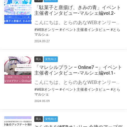
「駄菓子と唐揚げ、きみの青」イベント
主催者インタビュー-マルシェ編vol.2-
こんにちは、とらのあなWEBオンリー運営スタッフです。 新たにお届けする、イベント主催者インタビュー-マルシェ編-は、 とらのあなWEBオンリー「マルシェ」をご利用の主催様に 「マルシェ」を使ってイベントを開催した感想や心がけをお聞きする企画です。 今回は、WEBオンリー初開催「駄菓子と唐揚げ、きみの青」より、 主催のぎこ六屋様にお話を伺いました。 協力：ぎこ六屋様／イベント公式Twitter（@krkgwks） とらのあなWEBオンリー「マルシェ」とは？ WEBオンリーでリアルタイムでコミュニケーションがとれるオンライン会場です。
#WEBオンリー
#イベント主催者インタビュー
#とら
マルシェ
2024.09.27
同人
女性向け
「マレシルプラン – Online7 –」イベント
主催者インタビュー-マルシェ編vol.1-
こんにちは、とらのあなWEBオンリー運営スタッフです。 新たにお届けする、イベント主催者インタビュー-マルシェ編-は、 とらのあなWEBオンリー「マルシェ」をご利用した主催様に 「マルシェ」を使って開催した感想や心がけをお聞きする企画です。 今回は、WEBオンリー開催7回目迎えた「マレシルプラン – Online7 –」より、 主催の玉川うた様にお話を伺いました。 ▼マレシルプランのインタビュー前回記事 「イベント主催者インタビュー vol.6」はこちら 協力：玉川うた様（マレシルプラン実行委員会 代表）／イベント公式Twitter（@mallesil_plan） とらのあなWEBオンリー「マルシェ」とは？ WEBオンリーでリアルタイムでコミュニケーションがとれるオンライン会場です。
#WEBオンリー
#イベント主催者インタビュー
#とら
マルシェ
2024.05.09
同人
女性向け