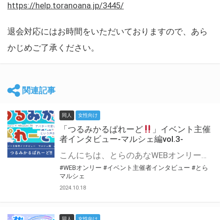
https://help.toranoana.jp/3445/
退会対応にはお時間をいただいておりますので、あら
かじめご了承ください。
関連記事
同人
女性向け
「つるみかるぱれーど
」イベント主催
者インタビュー-マルシェ編vol.3-
こんにちは、とらのあなWEBオンリー運営スタッフです。 新たにお届けする、イベント主催者インタビュー-マルシェ編-は、 とらのあなWEBオンリー「マルシェ」をご利用した主催様に 「マルシェ」を使って開催した感想や心がけをお聞きする企画です。 今回は、WEBオンリー初開催「つるみかるぱれーど
#WEBオンリー
#イベント主催者インタビュー
#とら
マルシェ
2024.10.18
同人
女性向け