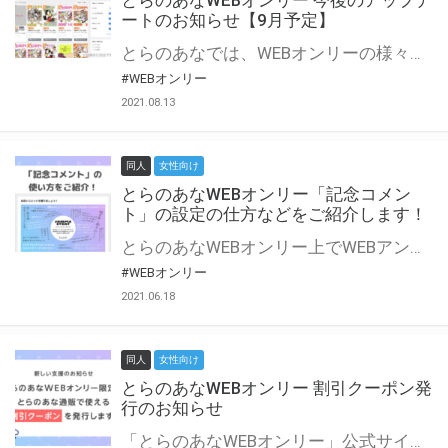
とらのあなWEBオンリー 今後のアップデ
ートのお知らせ【9月予定】
とらのあなでは、WEBオンリーの様々な支援を実施しています。 今回は2021年9月に実装を予定しているアップデート情報についてご紹介いたします。 とらのあなWEBオンリーサイトはこちら
#WEBオンリー
2021.08.13
同人
女性向け
とらのあなWEBオンリー「記念コメン
ト」の設定の仕方などをご紹介します！
とらのあなWEBオンリー上でWEBアンソロジーが作成できる「記念コメント」について、その使い方や作成手順を解説します！ 支援タイプを「サークル参加型」「サークル参加型・マルシェ(イベント会場)機能付き」でお申し込みいただいている主催者様はぜひご活用ください♪ とらのあなWEBオンリーサイトはこちら
#WEBオンリー
2021.06.18
同人
女性向け
とらのあなWEBオンリー 割引クーポン発
行のお知らせ
「とらのあなWEBオンリー」公式サイトでとらのあな通販の「割引クーポン」を配布中！ イベントごとに開催当日限定で使える割引クーポンのシリアルコードを発行します。 とらのあなWEBオンリーのページをチェックして、イベント当日にお得にお買い物を楽しみましょう♪ ※本キャンペーンは予告なく終了する場合がございます。 とらのあなWEBオンリーサイトはこちら