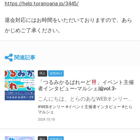
https://help.toranoana.jp/3445/
退会対応にはお時間をいただいておりますので、あら
かじめご了承ください。
関連記事
同人
女性向け
「つるみかるぱれーど
」イベント主催
者インタビュー-マルシェ編vol.3-
こんにちは、とらのあなWEBオンリー運営スタッフです。 新たにお届けする、イベント主催者インタビュー-マルシェ編-は、 とらのあなWEBオンリー「マルシェ」をご利用した主催様に 「マルシェ」を使って開催した感想や心がけをお聞きする企画です。 今回は、WEBオンリー初開催「つるみかるぱれーど
#WEBオンリー
#イベント主催者インタビュー
#とら
マルシェ
2024.10.18
同人
女性向け