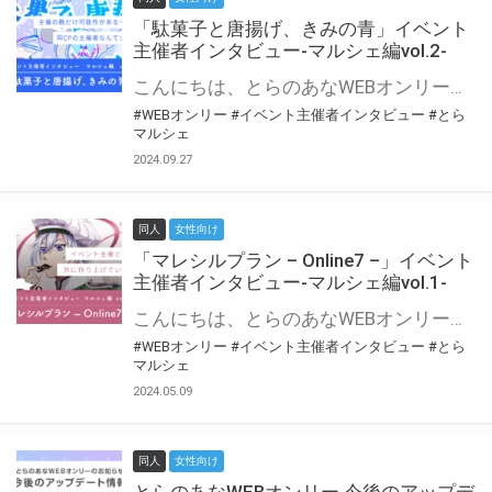
「駄菓子と唐揚げ、きみの青」イベント
主催者インタビュー-マルシェ編vol.2-
こんにちは、とらのあなWEBオンリー運営スタッフです。 新たにお届けする、イベント主催者インタビュー-マルシェ編-は、 とらのあなWEBオンリー「マルシェ」をご利用の主催様に 「マルシェ」を使ってイベントを開催した感想や心がけをお聞きする企画です。 今回は、WEBオンリー初開催「駄菓子と唐揚げ、きみの青」より、 主催のぎこ六屋様にお話を伺いました。 協力：ぎこ六屋様／イベント公式Twitter（@krkgwks） とらのあなWEBオンリー「マルシェ」とは？ WEBオンリーでリアルタイムでコミュニケーションがとれるオンライン会場です。
#WEBオンリー
#イベント主催者インタビュー
#とら
マルシェ
2024.09.27
同人
女性向け
「マレシルプラン – Online7 –」イベント
主催者インタビュー-マルシェ編vol.1-
こんにちは、とらのあなWEBオンリー運営スタッフです。 新たにお届けする、イベント主催者インタビュー-マルシェ編-は、 とらのあなWEBオンリー「マルシェ」をご利用した主催様に 「マルシェ」を使って開催した感想や心がけをお聞きする企画です。 今回は、WEBオンリー開催7回目迎えた「マレシルプラン – Online7 –」より、 主催の玉川うた様にお話を伺いました。 ▼マレシルプランのインタビュー前回記事 「イベント主催者インタビュー vol.6」はこちら 協力：玉川うた様（マレシルプラン実行委員会 代表）／イベント公式Twitter（@mallesil_plan） とらのあなWEBオンリー「マルシェ」とは？ WEBオンリーでリアルタイムでコミュニケーションがとれるオンライン会場です。
#WEBオンリー
#イベント主催者インタビュー
#とら
マルシェ
2024.05.09
同人
女性向け