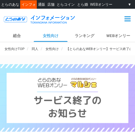
とらのあな
インフォ
通販
店舗
とらコイン
とら婚
WEBオンリー
▼
総合
女性向け
ランキング
WEBオンリー
女性向けTOP
同人
女性向け
【とらのあなWEBオンリー】サービス終了の