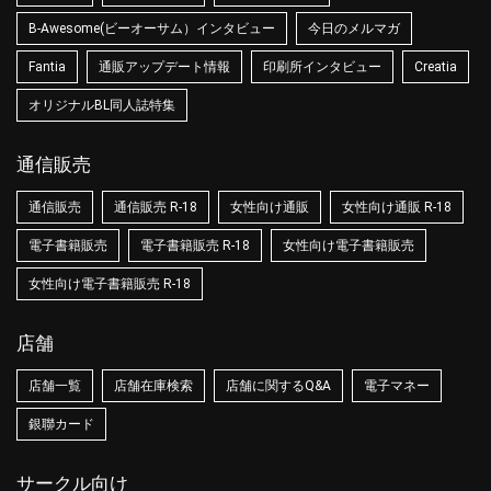
B-Awesome(ビーオーサム）インタビュー
今日のメルマガ
Fantia
通販アップデート情報
印刷所インタビュー
Creatia
オリジナルBL同人誌特集
通信販売
通信販売
通信販売 R-18
女性向け通販
女性向け通販 R-18
電子書籍販売
電子書籍販売 R-18
女性向け電子書籍販売
女性向け電子書籍販売 R-18
店舗
店舗一覧
店舗在庫検索
店舗に関するQ&A
電子マネー
銀聯カード
サークル向け