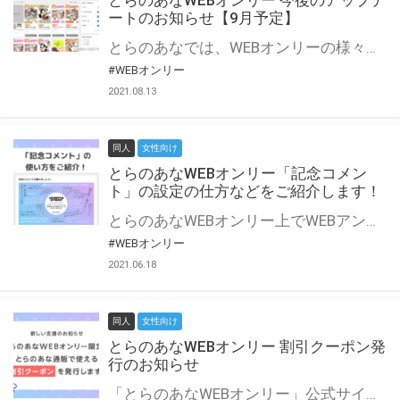
とらのあなWEBオンリー 今後のアップデ
ートのお知らせ【9月予定】
とらのあなでは、WEBオンリーの様々な支援を実施しています。 今回は2021年9月に実装を予定しているアップデート情報についてご紹介いたします。 とらのあなWEBオンリーサイトはこちら
#WEBオンリー
2021.08.13
同人
女性向け
とらのあなWEBオンリー「記念コメン
ト」の設定の仕方などをご紹介します！
とらのあなWEBオンリー上でWEBアンソロジーが作成できる「記念コメント」について、その使い方や作成手順を解説します！ 支援タイプを「サークル参加型」「サークル参加型・マルシェ(イベント会場)機能付き」でお申し込みいただいている主催者様はぜひご活用ください♪ とらのあなWEBオンリーサイトはこちら
#WEBオンリー
2021.06.18
同人
女性向け
とらのあなWEBオンリー 割引クーポン発
行のお知らせ
「とらのあなWEBオンリー」公式サイトでとらのあな通販の「割引クーポン」を配布中！ イベントごとに開催当日限定で使える割引クーポンのシリアルコードを発行します。 とらのあなWEBオンリーのページをチェックして、イベント当日にお得にお買い物を楽しみましょう♪ ※本キャンペーンは予告なく終了する場合がございます。 とらのあなWEBオンリーサイトはこちら