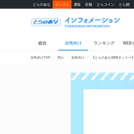
とらのあな
インフォ
通販
店舗
とらコイン
とら婚
総合
女性向け
ランキング
WEB
女性向けTOP
同人
女性向け
【とらのあなWEBオンリー