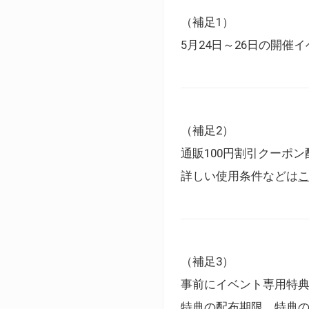
（補足1）
5月24日～26日の開
（補足2）
通販100円割引クーポン
詳しい使用条件などは
（補足3）
事前にイベント専用特
特典の配布期限、特典