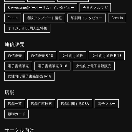
B-Awesome(ビーオーサム）インタビュー
今日のメルマガ
Fantia
通販アップデート情報
印刷所インタビュー
Creatia
オリジナルBL同人誌特集
通信販売
通信販売
通信販売 R-18
女性向け通販
女性向け通販 R-18
電子書籍販売
電子書籍販売 R-18
女性向け電子書籍販売
女性向け電子書籍販売 R-18
店舗
店舗一覧
店舗在庫検索
店舗に関するQ&A
電子マネー
銀聯カード
サークル向け