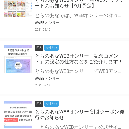
とらのあなWEBオンリー 今後のアップデ
ートのお知らせ【9月予定】
とらのあなでは、WEBオンリーの様々な支援を実施しています。 今回は2021年9月に実装を予定しているアップデート情報についてご紹介いたします。 とらのあなWEBオンリーサイトはこちら
#WEBオンリー
2021.08.13
同人
女性向け
とらのあなWEBオンリー「記念コメン
ト」の設定の仕方などをご紹介します！
とらのあなWEBオンリー上でWEBアンソロジーが作成できる「記念コメント」について、その使い方や作成手順を解説します！ 支援タイプを「サークル参加型」「サークル参加型・マルシェ(イベント会場)機能付き」でお申し込みいただいている主催者様はぜひご活用ください♪ とらのあなWEBオンリーサイトはこちら
#WEBオンリー
2021.06.18
同人
女性向け
とらのあなWEBオンリー 割引クーポン発
行のお知らせ
「とらのあなWEBオンリー」公式サイトでとらのあな通販の「割引クーポン」を配布中！ イベントごとに開催当日限定で使える割引クーポンのシリアルコードを発行します。 とらのあなWEBオンリーのページをチェックして、イベント当日にお得にお買い物を楽しみましょう♪ ※本キャンペーンは予告なく終了する場合がございます。 とらのあなWEBオンリーサイトはこちら