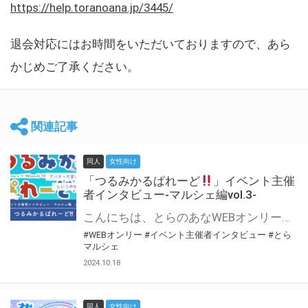
https://help.toranoana.jp/3445/
退会対応にはお時間をいただいておりますので、あら
かじめご了承ください。
関連記事
同人
女性向け
「つるみかるぱれーど
」イベント主催
者インタビュー-マルシェ編vol.3-
こんにちは、とらのあなWEBオンリー運営スタッフです。 新たにお届けする、イベント主催者インタビュー-マルシェ編-は、 とらのあなWEBオンリー「マルシェ」をご利用した主催様に 「マルシェ」を使って開催した感想や心がけをお聞きする企画です。 今回は、WEBオンリー初開催「つるみかるぱれーど
#WEBオンリー
#イベント主催者インタビュー
#とら
マルシェ
2024.10.18
同人
女性向け