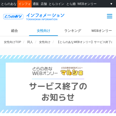
とらのあな
インフォ
通販
店舗
とらコイン
とら婚
WEBオンリー
▼
総合
女性向け
ランキング
WEBオンリー
女性向けTOP
同人
女性向け
【とらのあなWEBオンリー】サービス終了の