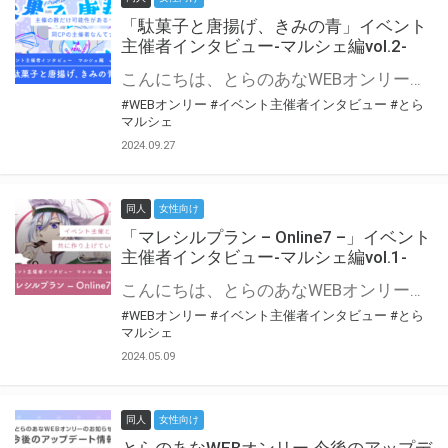
「駄菓子と唐揚げ、きみの青」イベント
主催者インタビュー-マルシェ編vol.2-
こんにちは、とらのあなWEBオンリー運営スタッフです。 新たにお届けする、イベント主催者インタビュー-マルシェ編-は、 とらのあなWEBオンリー「マルシェ」をご利用の主催様に 「マルシェ」を使ってイベントを開催した感想や心がけをお聞きする企画です。 今回は、WEBオンリー初開催「駄菓子と唐揚げ、きみの青」より、 主催のぎこ六屋様にお話を伺いました。 協力：ぎこ六屋様／イベント公式Twitter（@krkgwks） とらのあなWEBオンリー「マルシェ」とは？ WEBオンリーでリアルタイムでコミュニケーションがとれるオンライン会場です。
#WEBオンリー
#イベント主催者インタビュー
#とら
マルシェ
2024.09.27
同人
女性向け
「マレシルプラン – Online7 –」イベント
主催者インタビュー-マルシェ編vol.1-
こんにちは、とらのあなWEBオンリー運営スタッフです。 新たにお届けする、イベント主催者インタビュー-マルシェ編-は、 とらのあなWEBオンリー「マルシェ」をご利用した主催様に 「マルシェ」を使って開催した感想や心がけをお聞きする企画です。 今回は、WEBオンリー開催7回目迎えた「マレシルプラン – Online7 –」より、 主催の玉川うた様にお話を伺いました。 ▼マレシルプランのインタビュー前回記事 「イベント主催者インタビュー vol.6」はこちら 協力：玉川うた様（マレシルプラン実行委員会 代表）／イベント公式Twitter（@mallesil_plan） とらのあなWEBオンリー「マルシェ」とは？ WEBオンリーでリアルタイムでコミュニケーションがとれるオンライン会場です。
#WEBオンリー
#イベント主催者インタビュー
#とら
マルシェ
2024.05.09
同人
女性向け