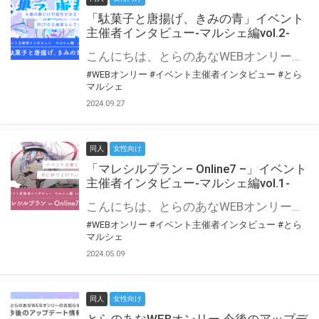
「駄菓子と唐揚げ、きみの青」イベント
主催者インタビュー-マルシェ編vol.2-
こんにちは、とらのあなWEBオンリー運営スタッフです。 新たにお届けする、イベント主催者インタビュー-マルシェ編-は、 とらのあなWEBオンリー「マルシェ」をご利用の主催様に 「マルシェ」を使ってイベントを開催した感想や心がけをお聞きする企画です。 今回は、WEBオンリー初開催「駄菓子と唐揚げ、きみの青」より、 主催のぎこ六屋様にお話を伺いました。 協力：ぎこ六屋様／イベント公式Twitter（@krkgwks） とらのあなWEBオンリー「マルシェ」とは？ WEBオンリーでリアルタイムでコミュニケーションがとれるオンライン会場です。
#WEBオンリー
#イベント主催者インタビュー
#とら
マルシェ
2024.09.27
同人
女性向け
「マレシルプラン – Online7 –」イベント
主催者インタビュー-マルシェ編vol.1-
こんにちは、とらのあなWEBオンリー運営スタッフです。 新たにお届けする、イベント主催者インタビュー-マルシェ編-は、 とらのあなWEBオンリー「マルシェ」をご利用した主催様に 「マルシェ」を使って開催した感想や心がけをお聞きする企画です。 今回は、WEBオンリー開催7回目迎えた「マレシルプラン – Online7 –」より、 主催の玉川うた様にお話を伺いました。 ▼マレシルプランのインタビュー前回記事 「イベント主催者インタビュー vol.6」はこちら 協力：玉川うた様（マレシルプラン実行委員会 代表）／イベント公式Twitter（@mallesil_plan） とらのあなWEBオンリー「マルシェ」とは？ WEBオンリーでリアルタイムでコミュニケーションがとれるオンライン会場です。
#WEBオンリー
#イベント主催者インタビュー
#とら
マルシェ
2024.05.09
同人
女性向け