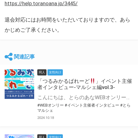
https://help.toranoana.jp/3445/
退会対応にはお時間をいただいておりますので、あら
かじめご了承ください。
関連記事
同人
女性向け
「つるみかるぱれーど
」イベント主催
者インタビュー-マルシェ編vol.3-
こんにちは、とらのあなWEBオンリー運営スタッフです。 新たにお届けする、イベント主催者インタビュー-マルシェ編-は、 とらのあなWEBオンリー「マルシェ」をご利用した主催様に 「マルシェ」を使って開催した感想や心がけをお聞きする企画です。 今回は、WEBオンリー初開催「つるみかるぱれーど
#WEBオンリー
#イベント主催者インタビュー
#とら
マルシェ
2024.10.18
同人
女性向け