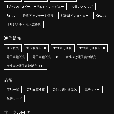
B-Awesome(ビーオーサム）インタビュー
今日のメルマガ
Fantia
通販アップデート情報
印刷所インタビュー
Creatia
オリジナルBL同人誌特集
通信販売
通信販売
通信販売 R-18
女性向け通販
女性向け通販 R-18
電子書籍販売
電子書籍販売 R-18
女性向け電子書籍販売
女性向け電子書籍販売 R-18
店舗
店舗一覧
店舗在庫検索
店舗に関するQ&A
電子マネー
銀聯カード
サークル向け