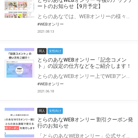
とらのあなWEBオンリー 今後のアップデ
ートのお知らせ【9月予定】
とらのあなでは、WEBオンリーの様々な支援を実施しています。 今回は2021年9月に実装を予定しているアップデート情報についてご紹介いたします。 とらのあなWEBオンリーサイトはこちら
#WEBオンリー
2021.08.13
同人
女性向け
とらのあなWEBオンリー「記念コメン
ト」の設定の仕方などをご紹介します！
とらのあなWEBオンリー上でWEBアンソロジーが作成できる「記念コメント」について、その使い方や作成手順を解説します！ 支援タイプを「サークル参加型」「サークル参加型・マルシェ(イベント会場)機能付き」でお申し込みいただいている主催者様はぜひご活用ください♪ とらのあなWEBオンリーサイトはこちら
#WEBオンリー
2021.06.18
同人
女性向け
とらのあなWEBオンリー 割引クーポン発
行のお知らせ
「とらのあなWEBオンリー」公式サイトでとらのあな通販の「割引クーポン」を配布中！ イベントごとに開催当日限定で使える割引クーポンのシリアルコードを発行します。 とらのあなWEBオンリーのページをチェックして、イベント当日にお得にお買い物を楽しみましょう♪ ※本キャンペーンは予告なく終了する場合がございます。 とらのあなWEBオンリーサイトはこちら