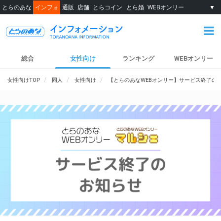
とらのあな
インフォ
通販
店舗
とらコイン
とら婚
WEBオンリー
▼
総合
女性向け
ランキング
WEBオンリー
女性向けTOP
同人
女性向け
【とらのあなWEBオンリー】サービス終了の