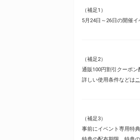
（補足1）
5月24日～26日の開
（補足2）
通販100円割引クーポン
詳しい使用条件などは
（補足3）
事前にイベント専用特
特典の配布期限、特典