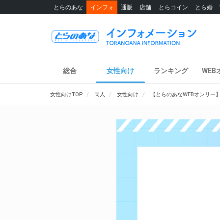
とらのあな
インフォ
通販
店舗
とらコイン
とら婚
総合
女性向け
ランキング
WEB
女性向けTOP
同人
女性向け
【とらのあなWEBオンリー