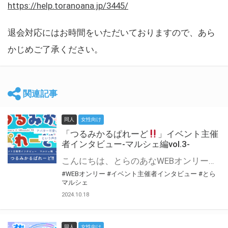
https://help.toranoana.jp/3445/
退会対応にはお時間をいただいておりますので、あら
かじめご了承ください。
関連記事
同人
女性向け
「つるみかるぱれーど
」イベント主催
者インタビュー-マルシェ編vol.3-
こんにちは、とらのあなWEBオンリー運営スタッフです。 新たにお届けする、イベント主催者インタビュー-マルシェ編-は、 とらのあなWEBオンリー「マルシェ」をご利用した主催様に 「マルシェ」を使って開催した感想や心がけをお聞きする企画です。 今回は、WEBオンリー初開催「つるみかるぱれーど
#WEBオンリー
#イベント主催者インタビュー
#とら
マルシェ
2024.10.18
同人
女性向け