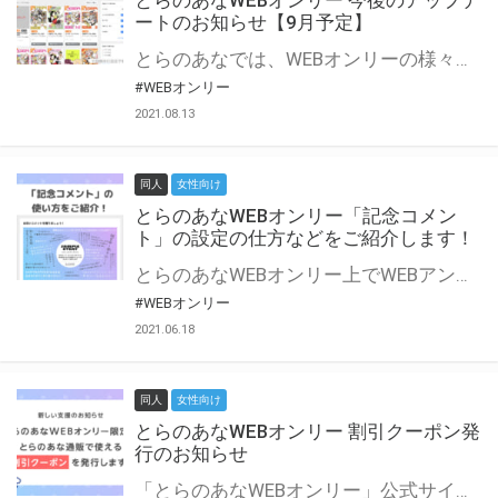
とらのあなWEBオンリー 今後のアップデ
ートのお知らせ【9月予定】
とらのあなでは、WEBオンリーの様々な支援を実施しています。 今回は2021年9月に実装を予定しているアップデート情報についてご紹介いたします。 とらのあなWEBオンリーサイトはこちら
#WEBオンリー
2021.08.13
同人
女性向け
とらのあなWEBオンリー「記念コメン
ト」の設定の仕方などをご紹介します！
とらのあなWEBオンリー上でWEBアンソロジーが作成できる「記念コメント」について、その使い方や作成手順を解説します！ 支援タイプを「サークル参加型」「サークル参加型・マルシェ(イベント会場)機能付き」でお申し込みいただいている主催者様はぜひご活用ください♪ とらのあなWEBオンリーサイトはこちら
#WEBオンリー
2021.06.18
同人
女性向け
とらのあなWEBオンリー 割引クーポン発
行のお知らせ
「とらのあなWEBオンリー」公式サイトでとらのあな通販の「割引クーポン」を配布中！ イベントごとに開催当日限定で使える割引クーポンのシリアルコードを発行します。 とらのあなWEBオンリーのページをチェックして、イベント当日にお得にお買い物を楽しみましょう♪ ※本キャンペーンは予告なく終了する場合がございます。 とらのあなWEBオンリーサイトはこちら