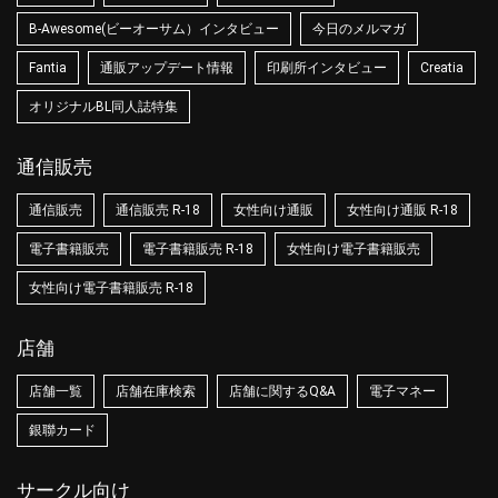
B-Awesome(ビーオーサム）インタビュー
今日のメルマガ
Fantia
通販アップデート情報
印刷所インタビュー
Creatia
オリジナルBL同人誌特集
通信販売
通信販売
通信販売 R-18
女性向け通販
女性向け通販 R-18
電子書籍販売
電子書籍販売 R-18
女性向け電子書籍販売
女性向け電子書籍販売 R-18
店舗
店舗一覧
店舗在庫検索
店舗に関するQ&A
電子マネー
銀聯カード
サークル向け