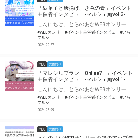
「駄菓子と唐揚げ、きみの青」イベント
主催者インタビュー-マルシェ編vol.2-
こんにちは、とらのあなWEBオンリー運営スタッフです。 新たにお届けする、イベント主催者インタビュー-マルシェ編-は、 とらのあなWEBオンリー「マルシェ」をご利用の主催様に 「マルシェ」を使ってイベントを開催した感想や心がけをお聞きする企画です。 今回は、WEBオンリー初開催「駄菓子と唐揚げ、きみの青」より、 主催のぎこ六屋様にお話を伺いました。 協力：ぎこ六屋様／イベント公式Twitter（@krkgwks） とらのあなWEBオンリー「マルシェ」とは？ WEBオンリーでリアルタイムでコミュニケーションがとれるオンライン会場です。
#WEBオンリー
#イベント主催者インタビュー
#とら
マルシェ
2024.09.27
同人
女性向け
「マレシルプラン – Online7 –」イベント
主催者インタビュー-マルシェ編vol.1-
こんにちは、とらのあなWEBオンリー運営スタッフです。 新たにお届けする、イベント主催者インタビュー-マルシェ編-は、 とらのあなWEBオンリー「マルシェ」をご利用した主催様に 「マルシェ」を使って開催した感想や心がけをお聞きする企画です。 今回は、WEBオンリー開催7回目迎えた「マレシルプラン – Online7 –」より、 主催の玉川うた様にお話を伺いました。 ▼マレシルプランのインタビュー前回記事 「イベント主催者インタビュー vol.6」はこちら 協力：玉川うた様（マレシルプラン実行委員会 代表）／イベント公式Twitter（@mallesil_plan） とらのあなWEBオンリー「マルシェ」とは？ WEBオンリーでリアルタイムでコミュニケーションがとれるオンライン会場です。
#WEBオンリー
#イベント主催者インタビュー
#とら
マルシェ
2024.05.09
同人
女性向け