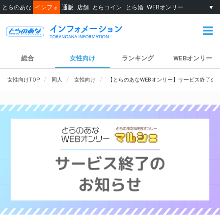
とらのあな
インフォ
通販
店舗
とらコイン
とら婚
WEBオンリー
▼
総合
女性向け
ランキング
WEBオンリー
女性向けTOP
同人
女性向け
【とらのあなWEBオンリー】サービス終了の