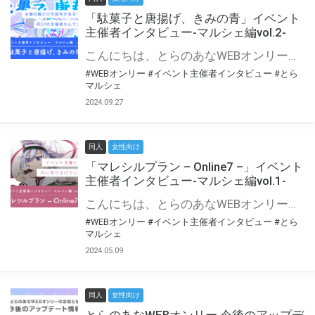
「駄菓子と唐揚げ、きみの青」イベント
主催者インタビュー-マルシェ編vol.2-
こんにちは、とらのあなWEBオンリー運営スタッフです。 新たにお届けする、イベント主催者インタビュー-マルシェ編-は、 とらのあなWEBオンリー「マルシェ」をご利用の主催様に 「マルシェ」を使ってイベントを開催した感想や心がけをお聞きする企画です。 今回は、WEBオンリー初開催「駄菓子と唐揚げ、きみの青」より、 主催のぎこ六屋様にお話を伺いました。 協力：ぎこ六屋様／イベント公式Twitter（@krkgwks） とらのあなWEBオンリー「マルシェ」とは？ WEBオンリーでリアルタイムでコミュニケーションがとれるオンライン会場です。
#WEBオンリー
#イベント主催者インタビュー
#とら
マルシェ
2024.09.27
同人
女性向け
「マレシルプラン – Online7 –」イベント
主催者インタビュー-マルシェ編vol.1-
こんにちは、とらのあなWEBオンリー運営スタッフです。 新たにお届けする、イベント主催者インタビュー-マルシェ編-は、 とらのあなWEBオンリー「マルシェ」をご利用した主催様に 「マルシェ」を使って開催した感想や心がけをお聞きする企画です。 今回は、WEBオンリー開催7回目迎えた「マレシルプラン – Online7 –」より、 主催の玉川うた様にお話を伺いました。 ▼マレシルプランのインタビュー前回記事 「イベント主催者インタビュー vol.6」はこちら 協力：玉川うた様（マレシルプラン実行委員会 代表）／イベント公式Twitter（@mallesil_plan） とらのあなWEBオンリー「マルシェ」とは？ WEBオンリーでリアルタイムでコミュニケーションがとれるオンライン会場です。
#WEBオンリー
#イベント主催者インタビュー
#とら
マルシェ
2024.05.09
同人
女性向け