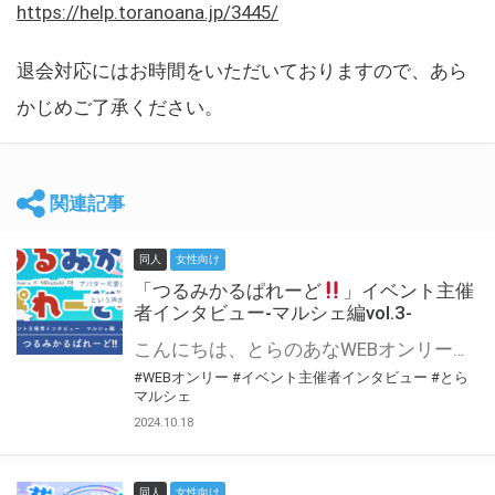
https://help.toranoana.jp/3445/
退会対応にはお時間をいただいておりますので、あら
かじめご了承ください。
関連記事
同人
女性向け
「つるみかるぱれーど
」イベント主催
者インタビュー-マルシェ編vol.3-
こんにちは、とらのあなWEBオンリー運営スタッフです。 新たにお届けする、イベント主催者インタビュー-マルシェ編-は、 とらのあなWEBオンリー「マルシェ」をご利用した主催様に 「マルシェ」を使って開催した感想や心がけをお聞きする企画です。 今回は、WEBオンリー初開催「つるみかるぱれーど
#WEBオンリー
#イベント主催者インタビュー
#とら
マルシェ
2024.10.18
同人
女性向け