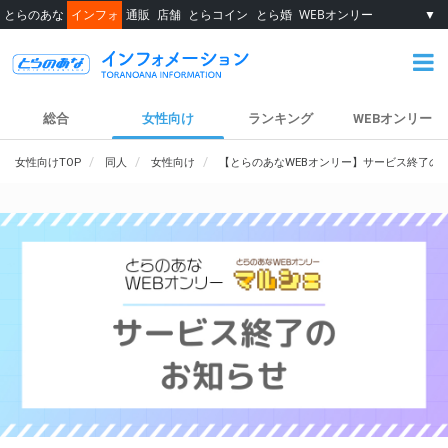
とらのあな
インフォ
通販
店舗
とらコイン
とら婚
WEBオンリー
▼
総合
女性向け
ランキング
WEBオンリー
女性向けTOP
同人
女性向け
【とらのあなWEBオンリー】サービス終了の