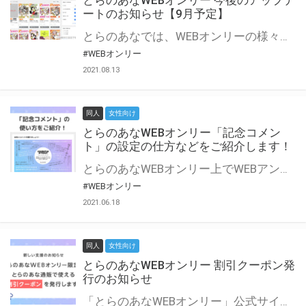
とらのあなWEBオンリー 今後のアップデ
ートのお知らせ【9月予定】
とらのあなでは、WEBオンリーの様々な支援を実施しています。 今回は2021年9月に実装を予定しているアップデート情報についてご紹介いたします。 とらのあなWEBオンリーサイトはこちら
#WEBオンリー
2021.08.13
同人
女性向け
とらのあなWEBオンリー「記念コメン
ト」の設定の仕方などをご紹介します！
とらのあなWEBオンリー上でWEBアンソロジーが作成できる「記念コメント」について、その使い方や作成手順を解説します！ 支援タイプを「サークル参加型」「サークル参加型・マルシェ(イベント会場)機能付き」でお申し込みいただいている主催者様はぜひご活用ください♪ とらのあなWEBオンリーサイトはこちら
#WEBオンリー
2021.06.18
同人
女性向け
とらのあなWEBオンリー 割引クーポン発
行のお知らせ
「とらのあなWEBオンリー」公式サイトでとらのあな通販の「割引クーポン」を配布中！ イベントごとに開催当日限定で使える割引クーポンのシリアルコードを発行します。 とらのあなWEBオンリーのページをチェックして、イベント当日にお得にお買い物を楽しみましょう♪ ※本キャンペーンは予告なく終了する場合がございます。 とらのあなWEBオンリーサイトはこちら