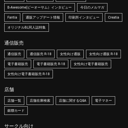
B-Awesome(ビーオーサム）インタビュー
今日のメルマガ
Fantia
通販アップデート情報
印刷所インタビュー
Creatia
オリジナルBL同人誌特集
通信販売
通信販売
通信販売 R-18
女性向け通販
女性向け通販 R-18
電子書籍販売
電子書籍販売 R-18
女性向け電子書籍販売
女性向け電子書籍販売 R-18
店舗
店舗一覧
店舗在庫検索
店舗に関するQ&A
電子マネー
銀聯カード
サークル向け