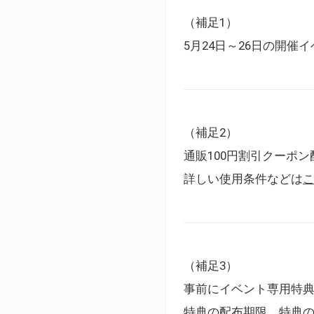
（補足1）
5月24日～26日の開
（補足2）
通販100円割引クーポン
詳しい使用条件などは
（補足3）
事前にイベント専用特
特典の配布期限、特典