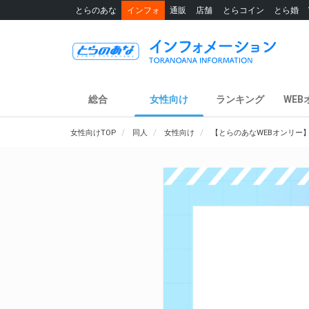
とらのあな
インフォ
通販
店舗
とらコイン
とら婚
総合
女性向け
ランキング
WEB
女性向けTOP
同人
女性向け
【とらのあなWEBオンリー