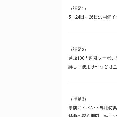
（補足1）
5月24日～26日の開
（補足2）
通販100円割引クーポン
詳しい使用条件などは
（補足3）
事前にイベント専用特
特典の配布期限、特典