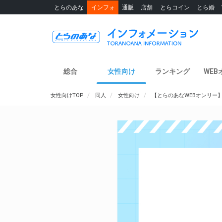
とらのあな
インフォ
通販
店舗
とらコイン
とら婚
総合
女性向け
ランキング
WEB
女性向けTOP
同人
女性向け
【とらのあなWEBオンリー