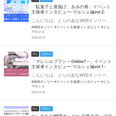
「駄菓子と唐揚げ、きみの青」イベント
主催者インタビュー-マルシェ編vol.2-
こんにちは、とらのあなWEBオンリー運営スタッフです。 新たにお届けする、イベント主催者インタビュー-マルシェ編-は、 とらのあなWEBオンリー「マルシェ」をご利用の主催様に 「マルシェ」を使ってイベントを開催した感想や心がけをお聞きする企画です。 今回は、WEBオンリー初開催「駄菓子と唐揚げ、きみの青」より、 主催のぎこ六屋様にお話を伺いました。 協力：ぎこ六屋様／イベント公式Twitter（@krkgwks） とらのあなWEBオンリー「マルシェ」とは？ WEBオンリーでリアルタイムでコミュニケーションがとれるオンライン会場です。
#WEBオンリー
#イベント主催者インタビュー
#とら
マルシェ
2024.09.27
同人
女性向け
「マレシルプラン – Online7 –」イベント
主催者インタビュー-マルシェ編vol.1-
こんにちは、とらのあなWEBオンリー運営スタッフです。 新たにお届けする、イベント主催者インタビュー-マルシェ編-は、 とらのあなWEBオンリー「マルシェ」をご利用した主催様に 「マルシェ」を使って開催した感想や心がけをお聞きする企画です。 今回は、WEBオンリー開催7回目迎えた「マレシルプラン – Online7 –」より、 主催の玉川うた様にお話を伺いました。 ▼マレシルプランのインタビュー前回記事 「イベント主催者インタビュー vol.6」はこちら 協力：玉川うた様（マレシルプラン実行委員会 代表）／イベント公式Twitter（@mallesil_plan） とらのあなWEBオンリー「マルシェ」とは？ WEBオンリーでリアルタイムでコミュニケーションがとれるオンライン会場です。
#WEBオンリー
#イベント主催者インタビュー
#とら
マルシェ
2024.05.09
同人
女性向け