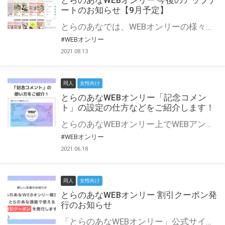
とらのあなWEBオンリー 今後のアップデ
ートのお知らせ【9月予定】
とらのあなでは、WEBオンリーの様々な支援を実施しています。 今回は2021年9月に実装を予定しているアップデート情報についてご紹介いたします。 とらのあなWEBオンリーサイトはこちら
#WEBオンリー
2021.08.13
同人
女性向け
とらのあなWEBオンリー「記念コメン
ト」の設定の仕方などをご紹介します！
とらのあなWEBオンリー上でWEBアンソロジーが作成できる「記念コメント」について、その使い方や作成手順を解説します！ 支援タイプを「サークル参加型」「サークル参加型・マルシェ(イベント会場)機能付き」でお申し込みいただいている主催者様はぜひご活用ください♪ とらのあなWEBオンリーサイトはこちら
#WEBオンリー
2021.06.18
同人
女性向け
とらのあなWEBオンリー 割引クーポン発
行のお知らせ
「とらのあなWEBオンリー」公式サイトでとらのあな通販の「割引クーポン」を配布中！ イベントごとに開催当日限定で使える割引クーポンのシリアルコードを発行します。 とらのあなWEBオンリーのページをチェックして、イベント当日にお得にお買い物を楽しみましょう♪ ※本キャンペーンは予告なく終了する場合がございます。 とらのあなWEBオンリーサイトはこちら