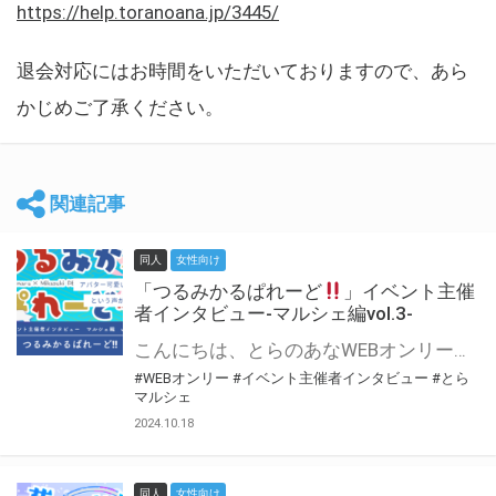
https://help.toranoana.jp/3445/
退会対応にはお時間をいただいておりますので、あら
かじめご了承ください。
関連記事
同人
女性向け
「つるみかるぱれーど
」イベント主催
者インタビュー-マルシェ編vol.3-
こんにちは、とらのあなWEBオンリー運営スタッフです。 新たにお届けする、イベント主催者インタビュー-マルシェ編-は、 とらのあなWEBオンリー「マルシェ」をご利用した主催様に 「マルシェ」を使って開催した感想や心がけをお聞きする企画です。 今回は、WEBオンリー初開催「つるみかるぱれーど
#WEBオンリー
#イベント主催者インタビュー
#とら
マルシェ
2024.10.18
同人
女性向け