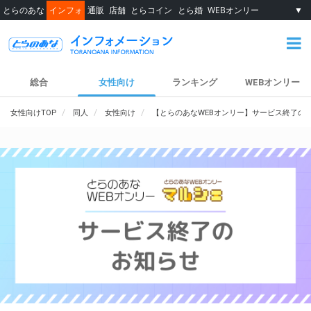
とらのあな
インフォ
通販
店舗
とらコイン
とら婚
WEBオンリー
▼
総合
女性向け
ランキング
WEBオンリー
女性向けTOP
同人
女性向け
【とらのあなWEBオンリー】サービス終了の