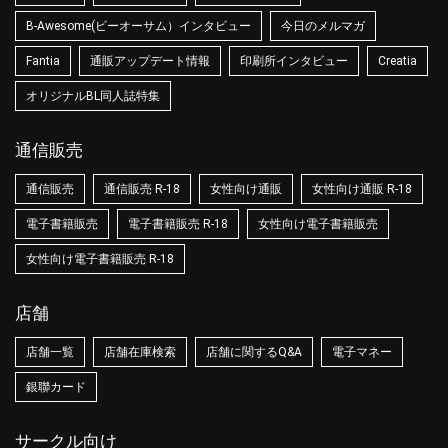
B-Awesome(ビーオーサム）インタビュー
今日のメルマガ
Fantia
通販アップデート情報
印刷所インタビュー
Creatia
オリジナルBL同人誌特集
通信販売
通信販売
通信販売 R-18
女性向け通販
女性向け通販 R-18
電子書籍販売
電子書籍販売 R-18
女性向け電子書籍販売
女性向け電子書籍販売 R-18
店舗
店舗一覧
店舗在庫検索
店舗に関するQ&A
電子マネー
銀聯カード
サークル向け