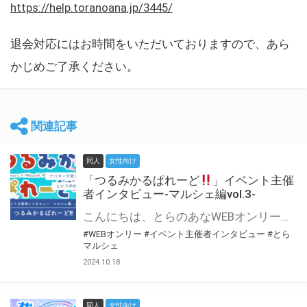
https://help.toranoana.jp/3445/
退会対応にはお時間をいただいておりますので、あら
かじめご了承ください。
関連記事
同人
女性向け
「つるみかるぱれーど
」イベント主催
者インタビュー-マルシェ編vol.3-
こんにちは、とらのあなWEBオンリー運営スタッフです。 新たにお届けする、イベント主催者インタビュー-マルシェ編-は、 とらのあなWEBオンリー「マルシェ」をご利用した主催様に 「マルシェ」を使って開催した感想や心がけをお聞きする企画です。 今回は、WEBオンリー初開催「つるみかるぱれーど
#WEBオンリー
#イベント主催者インタビュー
#とら
マルシェ
2024.10.18
同人
女性向け