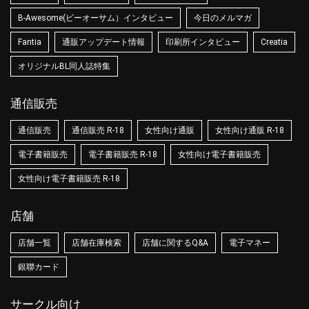
B-Awesome(ビーオーサム）インタビュー
今日のメルマガ
Fantia
通販アップデート情報
印刷所インタビュー
Creatia
オリジナルBL同人誌特集
通信販売
通信販売
通信販売 R-18
女性向け通販
女性向け通販 R-18
電子書籍販売
電子書籍販売 R-18
女性向け電子書籍販売
女性向け電子書籍販売 R-18
店舗
店舗一覧
店舗在庫検索
店舗に関するQ&A
電子マネー
銀聯カード
サークル向け