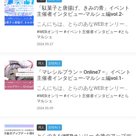
「駄菓子と唐揚げ、きみの青」イベント
主催者インタビュー-マルシェ編vol.2-
こんにちは、とらのあなWEBオンリー運営スタッフです。 新たにお届けする、イベント主催者インタビュー-マルシェ編-は、 とらのあなWEBオンリー「マルシェ」をご利用の主催様に 「マルシェ」を使ってイベントを開催した感想や心がけをお聞きする企画です。 今回は、WEBオンリー初開催「駄菓子と唐揚げ、きみの青」より、 主催のぎこ六屋様にお話を伺いました。 協力：ぎこ六屋様／イベント公式Twitter（@krkgwks） とらのあなWEBオンリー「マルシェ」とは？ WEBオンリーでリアルタイムでコミュニケーションがとれるオンライン会場です。
#WEBオンリー
#イベント主催者インタビュー
#とら
マルシェ
2024.09.27
同人
女性向け
「マレシルプラン – Online7 –」イベント
主催者インタビュー-マルシェ編vol.1-
こんにちは、とらのあなWEBオンリー運営スタッフです。 新たにお届けする、イベント主催者インタビュー-マルシェ編-は、 とらのあなWEBオンリー「マルシェ」をご利用した主催様に 「マルシェ」を使って開催した感想や心がけをお聞きする企画です。 今回は、WEBオンリー開催7回目迎えた「マレシルプラン – Online7 –」より、 主催の玉川うた様にお話を伺いました。 ▼マレシルプランのインタビュー前回記事 「イベント主催者インタビュー vol.6」はこちら 協力：玉川うた様（マレシルプラン実行委員会 代表）／イベント公式Twitter（@mallesil_plan） とらのあなWEBオンリー「マルシェ」とは？ WEBオンリーでリアルタイムでコミュニケーションがとれるオンライン会場です。
#WEBオンリー
#イベント主催者インタビュー
#とら
マルシェ
2024.05.09
同人
女性向け