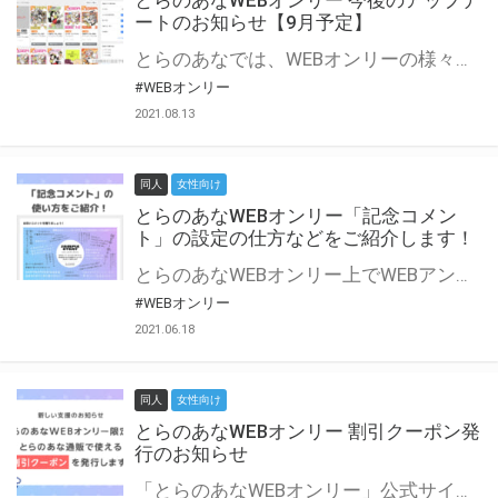
とらのあなWEBオンリー 今後のアップデ
ートのお知らせ【9月予定】
とらのあなでは、WEBオンリーの様々な支援を実施しています。 今回は2021年9月に実装を予定しているアップデート情報についてご紹介いたします。 とらのあなWEBオンリーサイトはこちら
#WEBオンリー
2021.08.13
同人
女性向け
とらのあなWEBオンリー「記念コメン
ト」の設定の仕方などをご紹介します！
とらのあなWEBオンリー上でWEBアンソロジーが作成できる「記念コメント」について、その使い方や作成手順を解説します！ 支援タイプを「サークル参加型」「サークル参加型・マルシェ(イベント会場)機能付き」でお申し込みいただいている主催者様はぜひご活用ください♪ とらのあなWEBオンリーサイトはこちら
#WEBオンリー
2021.06.18
同人
女性向け
とらのあなWEBオンリー 割引クーポン発
行のお知らせ
「とらのあなWEBオンリー」公式サイトでとらのあな通販の「割引クーポン」を配布中！ イベントごとに開催当日限定で使える割引クーポンのシリアルコードを発行します。 とらのあなWEBオンリーのページをチェックして、イベント当日にお得にお買い物を楽しみましょう♪ ※本キャンペーンは予告なく終了する場合がございます。 とらのあなWEBオンリーサイトはこちら