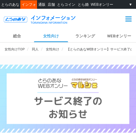
とらのあな
インフォ
通販
店舗
とらコイン
とら婚
WEBオンリー
▼
総合
女性向け
ランキング
WEBオンリー
女性向けTOP
同人
女性向け
【とらのあなWEBオンリー】サービス終了の