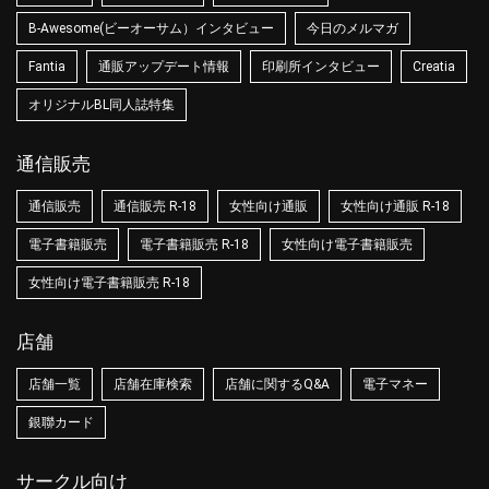
B-Awesome(ビーオーサム）インタビュー
今日のメルマガ
Fantia
通販アップデート情報
印刷所インタビュー
Creatia
オリジナルBL同人誌特集
通信販売
通信販売
通信販売 R-18
女性向け通販
女性向け通販 R-18
電子書籍販売
電子書籍販売 R-18
女性向け電子書籍販売
女性向け電子書籍販売 R-18
店舗
店舗一覧
店舗在庫検索
店舗に関するQ&A
電子マネー
銀聯カード
サークル向け