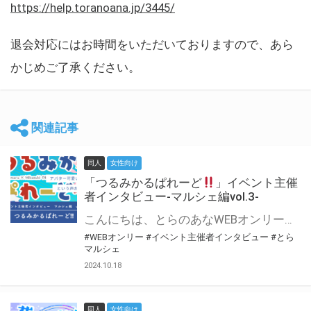
https://help.toranoana.jp/3445/
退会対応にはお時間をいただいておりますので、あら
かじめご了承ください。
関連記事
同人
女性向け
「つるみかるぱれーど
」イベント主催
者インタビュー-マルシェ編vol.3-
こんにちは、とらのあなWEBオンリー運営スタッフです。 新たにお届けする、イベント主催者インタビュー-マルシェ編-は、 とらのあなWEBオンリー「マルシェ」をご利用した主催様に 「マルシェ」を使って開催した感想や心がけをお聞きする企画です。 今回は、WEBオンリー初開催「つるみかるぱれーど
#WEBオンリー
#イベント主催者インタビュー
#とら
マルシェ
2024.10.18
同人
女性向け