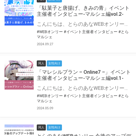
「駄菓子と唐揚げ、きみの青」イベント
主催者インタビュー-マルシェ編vol.2-
こんにちは、とらのあなWEBオンリー運営スタッフです。 新たにお届けする、イベント主催者インタビュー-マルシェ編-は、 とらのあなWEBオンリー「マルシェ」をご利用の主催様に 「マルシェ」を使ってイベントを開催した感想や心がけをお聞きする企画です。 今回は、WEBオンリー初開催「駄菓子と唐揚げ、きみの青」より、 主催のぎこ六屋様にお話を伺いました。 協力：ぎこ六屋様／イベント公式Twitter（@krkgwks） とらのあなWEBオンリー「マルシェ」とは？ WEBオンリーでリアルタイムでコミュニケーションがとれるオンライン会場です。
#WEBオンリー
#イベント主催者インタビュー
#とら
マルシェ
2024.09.27
同人
女性向け
「マレシルプラン – Online7 –」イベント
主催者インタビュー-マルシェ編vol.1-
こんにちは、とらのあなWEBオンリー運営スタッフです。 新たにお届けする、イベント主催者インタビュー-マルシェ編-は、 とらのあなWEBオンリー「マルシェ」をご利用した主催様に 「マルシェ」を使って開催した感想や心がけをお聞きする企画です。 今回は、WEBオンリー開催7回目迎えた「マレシルプラン – Online7 –」より、 主催の玉川うた様にお話を伺いました。 ▼マレシルプランのインタビュー前回記事 「イベント主催者インタビュー vol.6」はこちら 協力：玉川うた様（マレシルプラン実行委員会 代表）／イベント公式Twitter（@mallesil_plan） とらのあなWEBオンリー「マルシェ」とは？ WEBオンリーでリアルタイムでコミュニケーションがとれるオンライン会場です。
#WEBオンリー
#イベント主催者インタビュー
#とら
マルシェ
2024.05.09
同人
女性向け