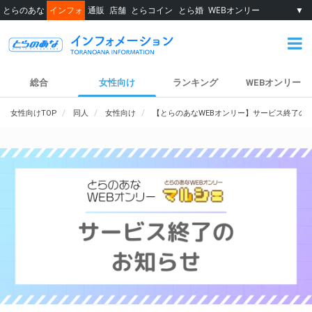
とらのあな
インフォ
通販
店舗
とらコイン
とら婚
WEBオンリー
▼
総合
女性向け
ランキング
WEBオンリー
女性向けTOP
同人
女性向け
【とらのあなWEBオンリー】サービス終了の