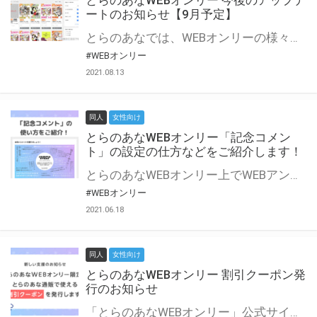
とらのあなWEBオンリー 今後のアップデ
ートのお知らせ【9月予定】
とらのあなでは、WEBオンリーの様々な支援を実施しています。 今回は2021年9月に実装を予定しているアップデート情報についてご紹介いたします。 とらのあなWEBオンリーサイトはこちら
#WEBオンリー
2021.08.13
同人
女性向け
とらのあなWEBオンリー「記念コメン
ト」の設定の仕方などをご紹介します！
とらのあなWEBオンリー上でWEBアンソロジーが作成できる「記念コメント」について、その使い方や作成手順を解説します！ 支援タイプを「サークル参加型」「サークル参加型・マルシェ(イベント会場)機能付き」でお申し込みいただいている主催者様はぜひご活用ください♪ とらのあなWEBオンリーサイトはこちら
#WEBオンリー
2021.06.18
同人
女性向け
とらのあなWEBオンリー 割引クーポン発
行のお知らせ
「とらのあなWEBオンリー」公式サイトでとらのあな通販の「割引クーポン」を配布中！ イベントごとに開催当日限定で使える割引クーポンのシリアルコードを発行します。 とらのあなWEBオンリーのページをチェックして、イベント当日にお得にお買い物を楽しみましょう♪ ※本キャンペーンは予告なく終了する場合がございます。 とらのあなWEBオンリーサイトはこちら