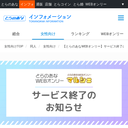
とらのあな
インフォ
通販
店舗
とらコイン
とら婚
WEBオンリー
▼
総合
女性向け
ランキング
WEBオンリー
女性向けTOP
同人
女性向け
【とらのあなWEBオンリー】サービス終了の