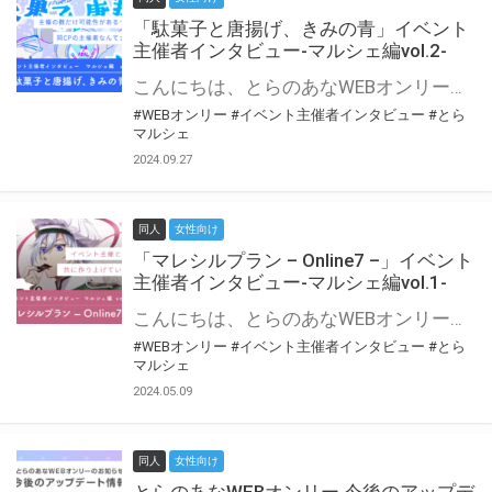
「駄菓子と唐揚げ、きみの青」イベント
主催者インタビュー-マルシェ編vol.2-
こんにちは、とらのあなWEBオンリー運営スタッフです。 新たにお届けする、イベント主催者インタビュー-マルシェ編-は、 とらのあなWEBオンリー「マルシェ」をご利用の主催様に 「マルシェ」を使ってイベントを開催した感想や心がけをお聞きする企画です。 今回は、WEBオンリー初開催「駄菓子と唐揚げ、きみの青」より、 主催のぎこ六屋様にお話を伺いました。 協力：ぎこ六屋様／イベント公式Twitter（@krkgwks） とらのあなWEBオンリー「マルシェ」とは？ WEBオンリーでリアルタイムでコミュニケーションがとれるオンライン会場です。
#WEBオンリー
#イベント主催者インタビュー
#とら
マルシェ
2024.09.27
同人
女性向け
「マレシルプラン – Online7 –」イベント
主催者インタビュー-マルシェ編vol.1-
こんにちは、とらのあなWEBオンリー運営スタッフです。 新たにお届けする、イベント主催者インタビュー-マルシェ編-は、 とらのあなWEBオンリー「マルシェ」をご利用した主催様に 「マルシェ」を使って開催した感想や心がけをお聞きする企画です。 今回は、WEBオンリー開催7回目迎えた「マレシルプラン – Online7 –」より、 主催の玉川うた様にお話を伺いました。 ▼マレシルプランのインタビュー前回記事 「イベント主催者インタビュー vol.6」はこちら 協力：玉川うた様（マレシルプラン実行委員会 代表）／イベント公式Twitter（@mallesil_plan） とらのあなWEBオンリー「マルシェ」とは？ WEBオンリーでリアルタイムでコミュニケーションがとれるオンライン会場です。
#WEBオンリー
#イベント主催者インタビュー
#とら
マルシェ
2024.05.09
同人
女性向け