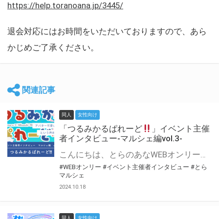
https://help.toranoana.jp/3445/
退会対応にはお時間をいただいておりますので、あら
かじめご了承ください。
関連記事
同人
女性向け
「つるみかるぱれーど
」イベント主催
者インタビュー-マルシェ編vol.3-
こんにちは、とらのあなWEBオンリー運営スタッフです。 新たにお届けする、イベント主催者インタビュー-マルシェ編-は、 とらのあなWEBオンリー「マルシェ」をご利用した主催様に 「マルシェ」を使って開催した感想や心がけをお聞きする企画です。 今回は、WEBオンリー初開催「つるみかるぱれーど
#WEBオンリー
#イベント主催者インタビュー
#とら
マルシェ
2024.10.18
同人
女性向け