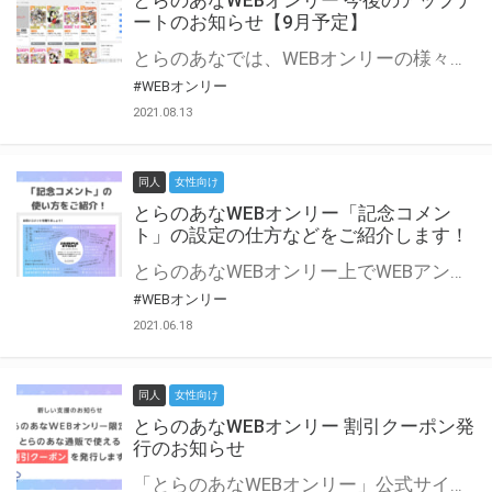
とらのあなWEBオンリー 今後のアップデ
ートのお知らせ【9月予定】
とらのあなでは、WEBオンリーの様々な支援を実施しています。 今回は2021年9月に実装を予定しているアップデート情報についてご紹介いたします。 とらのあなWEBオンリーサイトはこちら
#WEBオンリー
2021.08.13
同人
女性向け
とらのあなWEBオンリー「記念コメン
ト」の設定の仕方などをご紹介します！
とらのあなWEBオンリー上でWEBアンソロジーが作成できる「記念コメント」について、その使い方や作成手順を解説します！ 支援タイプを「サークル参加型」「サークル参加型・マルシェ(イベント会場)機能付き」でお申し込みいただいている主催者様はぜひご活用ください♪ とらのあなWEBオンリーサイトはこちら
#WEBオンリー
2021.06.18
同人
女性向け
とらのあなWEBオンリー 割引クーポン発
行のお知らせ
「とらのあなWEBオンリー」公式サイトでとらのあな通販の「割引クーポン」を配布中！ イベントごとに開催当日限定で使える割引クーポンのシリアルコードを発行します。 とらのあなWEBオンリーのページをチェックして、イベント当日にお得にお買い物を楽しみましょう♪ ※本キャンペーンは予告なく終了する場合がございます。 とらのあなWEBオンリーサイトはこちら