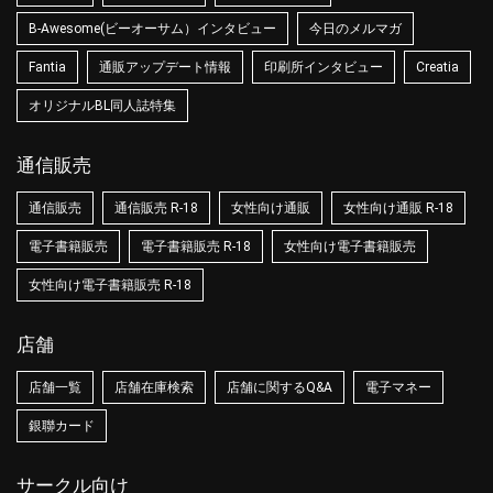
B-Awesome(ビーオーサム）インタビュー
今日のメルマガ
Fantia
通販アップデート情報
印刷所インタビュー
Creatia
オリジナルBL同人誌特集
通信販売
通信販売
通信販売 R-18
女性向け通販
女性向け通販 R-18
電子書籍販売
電子書籍販売 R-18
女性向け電子書籍販売
女性向け電子書籍販売 R-18
店舗
店舗一覧
店舗在庫検索
店舗に関するQ&A
電子マネー
銀聯カード
サークル向け