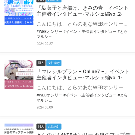
「駄菓子と唐揚げ、きみの青」イベント
主催者インタビュー-マルシェ編vol.2-
こんにちは、とらのあなWEBオンリー運営スタッフです。 新たにお届けする、イベント主催者インタビュー-マルシェ編-は、 とらのあなWEBオンリー「マルシェ」をご利用の主催様に 「マルシェ」を使ってイベントを開催した感想や心がけをお聞きする企画です。 今回は、WEBオンリー初開催「駄菓子と唐揚げ、きみの青」より、 主催のぎこ六屋様にお話を伺いました。 協力：ぎこ六屋様／イベント公式Twitter（@krkgwks） とらのあなWEBオンリー「マルシェ」とは？ WEBオンリーでリアルタイムでコミュニケーションがとれるオンライン会場です。
#WEBオンリー
#イベント主催者インタビュー
#とら
マルシェ
2024.09.27
同人
女性向け
「マレシルプラン – Online7 –」イベント
主催者インタビュー-マルシェ編vol.1-
こんにちは、とらのあなWEBオンリー運営スタッフです。 新たにお届けする、イベント主催者インタビュー-マルシェ編-は、 とらのあなWEBオンリー「マルシェ」をご利用した主催様に 「マルシェ」を使って開催した感想や心がけをお聞きする企画です。 今回は、WEBオンリー開催7回目迎えた「マレシルプラン – Online7 –」より、 主催の玉川うた様にお話を伺いました。 ▼マレシルプランのインタビュー前回記事 「イベント主催者インタビュー vol.6」はこちら 協力：玉川うた様（マレシルプラン実行委員会 代表）／イベント公式Twitter（@mallesil_plan） とらのあなWEBオンリー「マルシェ」とは？ WEBオンリーでリアルタイムでコミュニケーションがとれるオンライン会場です。
#WEBオンリー
#イベント主催者インタビュー
#とら
マルシェ
2024.05.09
同人
女性向け