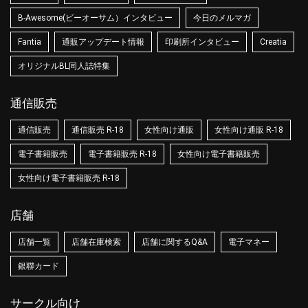
B-Awesome(ビーオーサム）インタビュー
今日のメルマガ
Fantia
通販アップデート情報
印刷所インタビュー
Creatia
オリジナルBL同人誌特集
通信販売
通信販売
通信販売 R-18
女性向け通販
女性向け通販 R-18
電子書籍販売
電子書籍販売 R-18
女性向け電子書籍販売
女性向け電子書籍販売 R-18
店舗
店舗一覧
店舗在庫検索
店舗に関するQ&A
電子マネー
銀聯カード
サークル向け