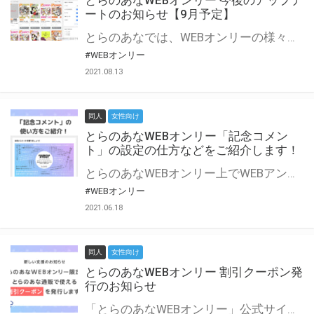
とらのあなWEBオンリー 今後のアップデ
ートのお知らせ【9月予定】
とらのあなでは、WEBオンリーの様々な支援を実施しています。 今回は2021年9月に実装を予定しているアップデート情報についてご紹介いたします。 とらのあなWEBオンリーサイトはこちら
#WEBオンリー
2021.08.13
同人
女性向け
とらのあなWEBオンリー「記念コメン
ト」の設定の仕方などをご紹介します！
とらのあなWEBオンリー上でWEBアンソロジーが作成できる「記念コメント」について、その使い方や作成手順を解説します！ 支援タイプを「サークル参加型」「サークル参加型・マルシェ(イベント会場)機能付き」でお申し込みいただいている主催者様はぜひご活用ください♪ とらのあなWEBオンリーサイトはこちら
#WEBオンリー
2021.06.18
同人
女性向け
とらのあなWEBオンリー 割引クーポン発
行のお知らせ
「とらのあなWEBオンリー」公式サイトでとらのあな通販の「割引クーポン」を配布中！ イベントごとに開催当日限定で使える割引クーポンのシリアルコードを発行します。 とらのあなWEBオンリーのページをチェックして、イベント当日にお得にお買い物を楽しみましょう♪ ※本キャンペーンは予告なく終了する場合がございます。 とらのあなWEBオンリーサイトはこちら