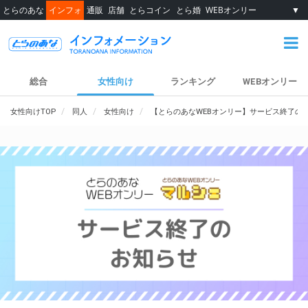
とらのあな
インフォ
通販
店舗
とらコイン
とら婚
WEBオンリー
▼
総合
女性向け
ランキング
WEBオンリー
女性向けTOP
同人
女性向け
【とらのあなWEBオンリー】サービス終了の