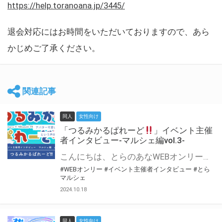
https://help.toranoana.jp/3445/
退会対応にはお時間をいただいておりますので、あら
かじめご了承ください。
関連記事
同人
女性向け
「つるみかるぱれーど
」イベント主催
者インタビュー-マルシェ編vol.3-
こんにちは、とらのあなWEBオンリー運営スタッフです。 新たにお届けする、イベント主催者インタビュー-マルシェ編-は、 とらのあなWEBオンリー「マルシェ」をご利用した主催様に 「マルシェ」を使って開催した感想や心がけをお聞きする企画です。 今回は、WEBオンリー初開催「つるみかるぱれーど
#WEBオンリー
#イベント主催者インタビュー
#とら
マルシェ
2024.10.18
同人
女性向け