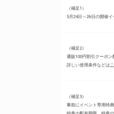
（補足1）
5月24日～26日の開
（補足2）
通販100円割引クーポン
詳しい使用条件などは
（補足3）
事前にイベント専用特
特典の配布期限、特典