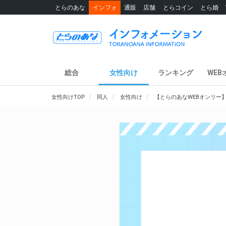
とらのあな
インフォ
通販
店舗
とらコイン
とら婚
総合
女性向け
ランキング
WEB
女性向けTOP
同人
女性向け
【とらのあなWEBオンリー