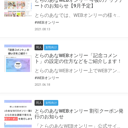
とらのあなWEBオンリー 今後のアップデ
ートのお知らせ【9月予定】
とらのあなでは、WEBオンリーの様々な支援を実施しています。 今回は2021年9月に実装を予定しているアップデート情報についてご紹介いたします。 とらのあなWEBオンリーサイトはこちら
#WEBオンリー
2021.08.13
同人
女性向け
とらのあなWEBオンリー「記念コメン
ト」の設定の仕方などをご紹介します！
とらのあなWEBオンリー上でWEBアンソロジーが作成できる「記念コメント」について、その使い方や作成手順を解説します！ 支援タイプを「サークル参加型」「サークル参加型・マルシェ(イベント会場)機能付き」でお申し込みいただいている主催者様はぜひご活用ください♪ とらのあなWEBオンリーサイトはこちら
#WEBオンリー
2021.06.18
同人
女性向け
とらのあなWEBオンリー 割引クーポン発
行のお知らせ
「とらのあなWEBオンリー」公式サイトでとらのあな通販の「割引クーポン」を配布中！ イベントごとに開催当日限定で使える割引クーポンのシリアルコードを発行します。 とらのあなWEBオンリーのページをチェックして、イベント当日にお得にお買い物を楽しみましょう♪ ※本キャンペーンは予告なく終了する場合がございます。 とらのあなWEBオンリーサイトはこちら