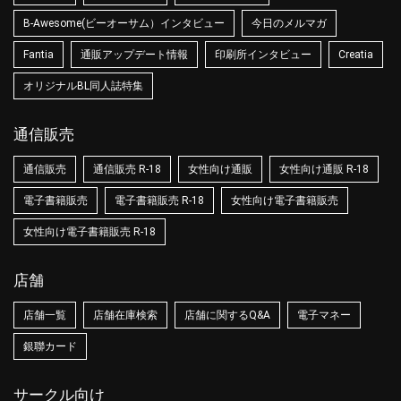
B-Awesome(ビーオーサム）インタビュー
今日のメルマガ
Fantia
通販アップデート情報
印刷所インタビュー
Creatia
オリジナルBL同人誌特集
通信販売
通信販売
通信販売 R-18
女性向け通販
女性向け通販 R-18
電子書籍販売
電子書籍販売 R-18
女性向け電子書籍販売
女性向け電子書籍販売 R-18
店舗
店舗一覧
店舗在庫検索
店舗に関するQ&A
電子マネー
銀聯カード
サークル向け