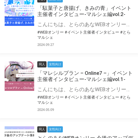
「駄菓子と唐揚げ、きみの青」イベント
主催者インタビュー-マルシェ編vol.2-
こんにちは、とらのあなWEBオンリー運営スタッフです。 新たにお届けする、イベント主催者インタビュー-マルシェ編-は、 とらのあなWEBオンリー「マルシェ」をご利用の主催様に 「マルシェ」を使ってイベントを開催した感想や心がけをお聞きする企画です。 今回は、WEBオンリー初開催「駄菓子と唐揚げ、きみの青」より、 主催のぎこ六屋様にお話を伺いました。 協力：ぎこ六屋様／イベント公式Twitter（@krkgwks） とらのあなWEBオンリー「マルシェ」とは？ WEBオンリーでリアルタイムでコミュニケーションがとれるオンライン会場です。
#WEBオンリー
#イベント主催者インタビュー
#とら
マルシェ
2024.09.27
同人
女性向け
「マレシルプラン – Online7 –」イベント
主催者インタビュー-マルシェ編vol.1-
こんにちは、とらのあなWEBオンリー運営スタッフです。 新たにお届けする、イベント主催者インタビュー-マルシェ編-は、 とらのあなWEBオンリー「マルシェ」をご利用した主催様に 「マルシェ」を使って開催した感想や心がけをお聞きする企画です。 今回は、WEBオンリー開催7回目迎えた「マレシルプラン – Online7 –」より、 主催の玉川うた様にお話を伺いました。 ▼マレシルプランのインタビュー前回記事 「イベント主催者インタビュー vol.6」はこちら 協力：玉川うた様（マレシルプラン実行委員会 代表）／イベント公式Twitter（@mallesil_plan） とらのあなWEBオンリー「マルシェ」とは？ WEBオンリーでリアルタイムでコミュニケーションがとれるオンライン会場です。
#WEBオンリー
#イベント主催者インタビュー
#とら
マルシェ
2024.05.09
同人
女性向け