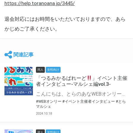
https://help.toranoana.jp/3445/
退会対応にはお時間をいただいておりますので、あら
かじめご了承ください。
関連記事
同人
女性向け
「つるみかるぱれーど
」イベント主催
者インタビュー-マルシェ編vol.3-
こんにちは、とらのあなWEBオンリー運営スタッフです。 新たにお届けする、イベント主催者インタビュー-マルシェ編-は、 とらのあなWEBオンリー「マルシェ」をご利用した主催様に 「マルシェ」を使って開催した感想や心がけをお聞きする企画です。 今回は、WEBオンリー初開催「つるみかるぱれーど
#WEBオンリー
#イベント主催者インタビュー
#とら
マルシェ
2024.10.18
同人
女性向け