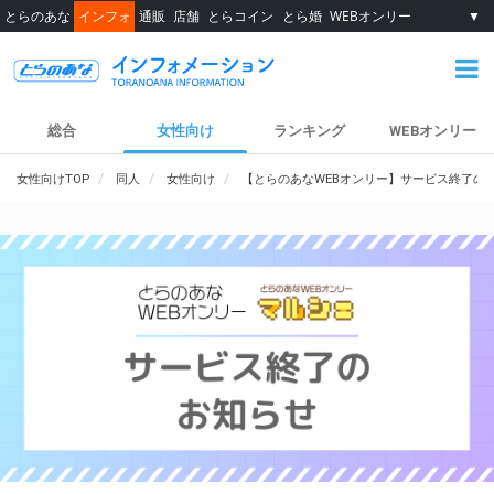
とらのあな
インフォ
通販
店舗
とらコイン
とら婚
WEBオンリー
▼
総合
女性向け
ランキング
WEBオンリー
女性向けTOP
同人
女性向け
【とらのあなWEBオンリー】サービス終了の