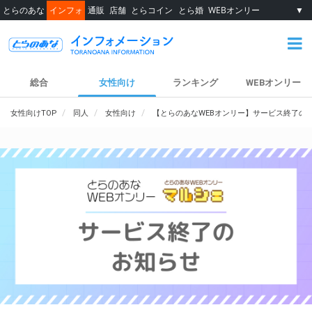
とらのあな
インフォ
通販
店舗
とらコイン
とら婚
WEBオンリー
▼
総合
女性向け
ランキング
WEBオンリー
女性向けTOP
同人
女性向け
【とらのあなWEBオンリー】サービス終了の