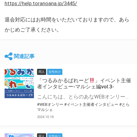
https://help.toranoana.jp/3445/
退会対応にはお時間をいただいておりますので、あら
かじめご了承ください。
関連記事
同人
女性向け
「つるみかるぱれーど
」イベント主催
者インタビュー-マルシェ編vol.3-
こんにちは、とらのあなWEBオンリー運営スタッフです。 新たにお届けする、イベント主催者インタビュー-マルシェ編-は、 とらのあなWEBオンリー「マルシェ」をご利用した主催様に 「マルシェ」を使って開催した感想や心がけをお聞きする企画です。 今回は、WEBオンリー初開催「つるみかるぱれーど
#WEBオンリー
#イベント主催者インタビュー
#とら
マルシェ
2024.10.18
同人
女性向け