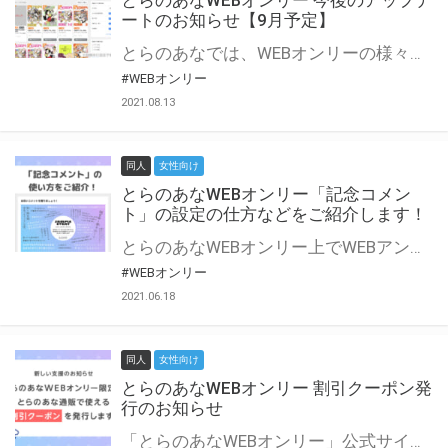
とらのあなWEBオンリー 今後のアップデ
ートのお知らせ【9月予定】
とらのあなでは、WEBオンリーの様々な支援を実施しています。 今回は2021年9月に実装を予定しているアップデート情報についてご紹介いたします。 とらのあなWEBオンリーサイトはこちら
#WEBオンリー
2021.08.13
同人
女性向け
とらのあなWEBオンリー「記念コメン
ト」の設定の仕方などをご紹介します！
とらのあなWEBオンリー上でWEBアンソロジーが作成できる「記念コメント」について、その使い方や作成手順を解説します！ 支援タイプを「サークル参加型」「サークル参加型・マルシェ(イベント会場)機能付き」でお申し込みいただいている主催者様はぜひご活用ください♪ とらのあなWEBオンリーサイトはこちら
#WEBオンリー
2021.06.18
同人
女性向け
とらのあなWEBオンリー 割引クーポン発
行のお知らせ
「とらのあなWEBオンリー」公式サイトでとらのあな通販の「割引クーポン」を配布中！ イベントごとに開催当日限定で使える割引クーポンのシリアルコードを発行します。 とらのあなWEBオンリーのページをチェックして、イベント当日にお得にお買い物を楽しみましょう♪ ※本キャンペーンは予告なく終了する場合がございます。 とらのあなWEBオンリーサイトはこちら