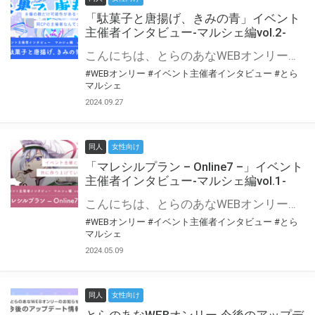
「駄菓子と唐揚げ、きみの青」イベント
主催者インタビュー-マルシェ編vol.2-
こんにちは、とらのあなWEBオンリー運営スタッフです。 新たにお届けする、イベント主催者インタビュー-マルシェ編-は、 とらのあなWEBオンリー「マルシェ」をご利用の主催様に 「マルシェ」を使ってイベントを開催した感想や心がけをお聞きする企画です。 今回は、WEBオンリー初開催「駄菓子と唐揚げ、きみの青」より、 主催のぎこ六屋様にお話を伺いました。 協力：ぎこ六屋様／イベント公式Twitter（@krkgwks） とらのあなWEBオンリー「マルシェ」とは？ WEBオンリーでリアルタイムでコミュニケーションがとれるオンライン会場です。
#WEBオンリー
#イベント主催者インタビュー
#とら
マルシェ
2024.09.27
同人
女性向け
「マレシルプラン – Online7 –」イベント
主催者インタビュー-マルシェ編vol.1-
こんにちは、とらのあなWEBオンリー運営スタッフです。 新たにお届けする、イベント主催者インタビュー-マルシェ編-は、 とらのあなWEBオンリー「マルシェ」をご利用した主催様に 「マルシェ」を使って開催した感想や心がけをお聞きする企画です。 今回は、WEBオンリー開催7回目迎えた「マレシルプラン – Online7 –」より、 主催の玉川うた様にお話を伺いました。 ▼マレシルプランのインタビュー前回記事 「イベント主催者インタビュー vol.6」はこちら 協力：玉川うた様（マレシルプラン実行委員会 代表）／イベント公式Twitter（@mallesil_plan） とらのあなWEBオンリー「マルシェ」とは？ WEBオンリーでリアルタイムでコミュニケーションがとれるオンライン会場です。
#WEBオンリー
#イベント主催者インタビュー
#とら
マルシェ
2024.05.09
同人
女性向け