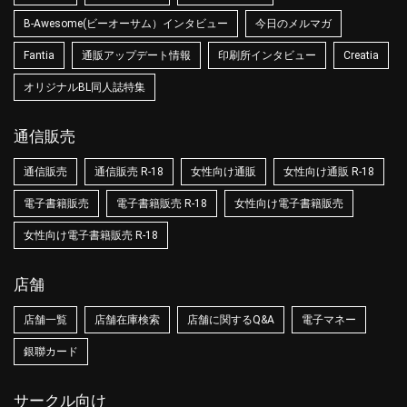
B-Awesome(ビーオーサム）インタビュー
今日のメルマガ
Fantia
通販アップデート情報
印刷所インタビュー
Creatia
オリジナルBL同人誌特集
通信販売
通信販売
通信販売 R-18
女性向け通販
女性向け通販 R-18
電子書籍販売
電子書籍販売 R-18
女性向け電子書籍販売
女性向け電子書籍販売 R-18
店舗
店舗一覧
店舗在庫検索
店舗に関するQ&A
電子マネー
銀聯カード
サークル向け