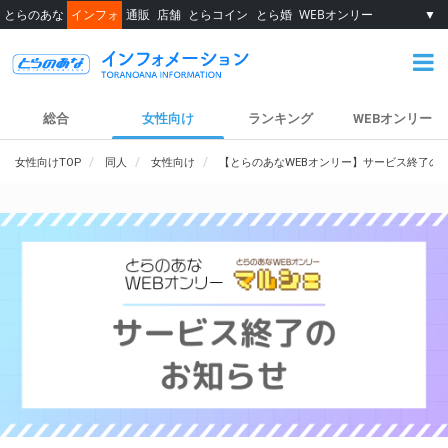
とらのあな
インフォ
通販
店舗
とらコイン
とら婚
WEBオンリー
▼
総合
女性向け
ランキング
WEBオンリー
女性向けTOP
同人
女性向け
【とらのあなWEBオンリー】サービス終了の