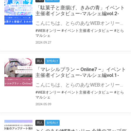
「駄菓子と唐揚げ、きみの青」イベント
主催者インタビュー-マルシェ編vol.2-
こんにちは、とらのあなWEBオンリー運営スタッフです。 新たにお届けする、イベント主催者インタビュー-マルシェ編-は、 とらのあなWEBオンリー「マルシェ」をご利用の主催様に 「マルシェ」を使ってイベントを開催した感想や心がけをお聞きする企画です。 今回は、WEBオンリー初開催「駄菓子と唐揚げ、きみの青」より、 主催のぎこ六屋様にお話を伺いました。 協力：ぎこ六屋様／イベント公式Twitter（@krkgwks） とらのあなWEBオンリー「マルシェ」とは？ WEBオンリーでリアルタイムでコミュニケーションがとれるオンライン会場です。
#WEBオンリー
#イベント主催者インタビュー
#とら
マルシェ
2024.09.27
同人
女性向け
「マレシルプラン – Online7 –」イベント
主催者インタビュー-マルシェ編vol.1-
こんにちは、とらのあなWEBオンリー運営スタッフです。 新たにお届けする、イベント主催者インタビュー-マルシェ編-は、 とらのあなWEBオンリー「マルシェ」をご利用した主催様に 「マルシェ」を使って開催した感想や心がけをお聞きする企画です。 今回は、WEBオンリー開催7回目迎えた「マレシルプラン – Online7 –」より、 主催の玉川うた様にお話を伺いました。 ▼マレシルプランのインタビュー前回記事 「イベント主催者インタビュー vol.6」はこちら 協力：玉川うた様（マレシルプラン実行委員会 代表）／イベント公式Twitter（@mallesil_plan） とらのあなWEBオンリー「マルシェ」とは？ WEBオンリーでリアルタイムでコミュニケーションがとれるオンライン会場です。
#WEBオンリー
#イベント主催者インタビュー
#とら
マルシェ
2024.05.09
同人
女性向け