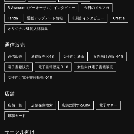
B-Awesome(ビーオーサム）インタビュー
今日のメルマガ
Fantia
通販アップデート情報
印刷所インタビュー
Creatia
オリジナルBL同人誌特集
通信販売
通信販売
通信販売 R-18
女性向け通販
女性向け通販 R-18
電子書籍販売
電子書籍販売 R-18
女性向け電子書籍販売
女性向け電子書籍販売 R-18
店舗
店舗一覧
店舗在庫検索
店舗に関するQ&A
電子マネー
銀聯カード
サークル向け