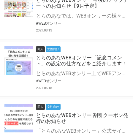
とらのあなWEBオンリー 今後のアップデ
ートのお知らせ【9月予定】
とらのあなでは、WEBオンリーの様々な支援を実施しています。 今回は2021年9月に実装を予定しているアップデート情報についてご紹介いたします。 とらのあなWEBオンリーサイトはこちら
#WEBオンリー
2021.08.13
同人
女性向け
とらのあなWEBオンリー「記念コメン
ト」の設定の仕方などをご紹介します！
とらのあなWEBオンリー上でWEBアンソロジーが作成できる「記念コメント」について、その使い方や作成手順を解説します！ 支援タイプを「サークル参加型」「サークル参加型・マルシェ(イベント会場)機能付き」でお申し込みいただいている主催者様はぜひご活用ください♪ とらのあなWEBオンリーサイトはこちら
#WEBオンリー
2021.06.18
同人
女性向け
とらのあなWEBオンリー 割引クーポン発
行のお知らせ
「とらのあなWEBオンリー」公式サイトでとらのあな通販の「割引クーポン」を配布中！ イベントごとに開催当日限定で使える割引クーポンのシリアルコードを発行します。 とらのあなWEBオンリーのページをチェックして、イベント当日にお得にお買い物を楽しみましょう♪ ※本キャンペーンは予告なく終了する場合がございます。 とらのあなWEBオンリーサイトはこちら