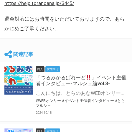
https://help.toranoana.jp/3445/
退会対応にはお時間をいただいておりますので、あら
かじめご了承ください。
関連記事
同人
女性向け
「つるみかるぱれーど
」イベント主催
者インタビュー-マルシェ編vol.3-
こんにちは、とらのあなWEBオンリー運営スタッフです。 新たにお届けする、イベント主催者インタビュー-マルシェ編-は、 とらのあなWEBオンリー「マルシェ」をご利用した主催様に 「マルシェ」を使って開催した感想や心がけをお聞きする企画です。 今回は、WEBオンリー初開催「つるみかるぱれーど
#WEBオンリー
#イベント主催者インタビュー
#とら
マルシェ
2024.10.18
同人
女性向け