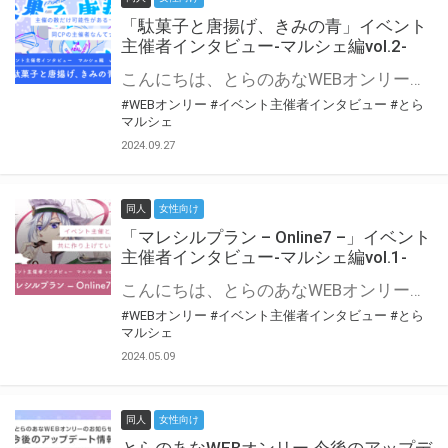
「駄菓子と唐揚げ、きみの青」イベント
主催者インタビュー-マルシェ編vol.2-
こんにちは、とらのあなWEBオンリー運営スタッフです。 新たにお届けする、イベント主催者インタビュー-マルシェ編-は、 とらのあなWEBオンリー「マルシェ」をご利用の主催様に 「マルシェ」を使ってイベントを開催した感想や心がけをお聞きする企画です。 今回は、WEBオンリー初開催「駄菓子と唐揚げ、きみの青」より、 主催のぎこ六屋様にお話を伺いました。 協力：ぎこ六屋様／イベント公式Twitter（@krkgwks） とらのあなWEBオンリー「マルシェ」とは？ WEBオンリーでリアルタイムでコミュニケーションがとれるオンライン会場です。
#WEBオンリー
#イベント主催者インタビュー
#とら
マルシェ
2024.09.27
同人
女性向け
「マレシルプラン – Online7 –」イベント
主催者インタビュー-マルシェ編vol.1-
こんにちは、とらのあなWEBオンリー運営スタッフです。 新たにお届けする、イベント主催者インタビュー-マルシェ編-は、 とらのあなWEBオンリー「マルシェ」をご利用した主催様に 「マルシェ」を使って開催した感想や心がけをお聞きする企画です。 今回は、WEBオンリー開催7回目迎えた「マレシルプラン – Online7 –」より、 主催の玉川うた様にお話を伺いました。 ▼マレシルプランのインタビュー前回記事 「イベント主催者インタビュー vol.6」はこちら 協力：玉川うた様（マレシルプラン実行委員会 代表）／イベント公式Twitter（@mallesil_plan） とらのあなWEBオンリー「マルシェ」とは？ WEBオンリーでリアルタイムでコミュニケーションがとれるオンライン会場です。
#WEBオンリー
#イベント主催者インタビュー
#とら
マルシェ
2024.05.09
同人
女性向け