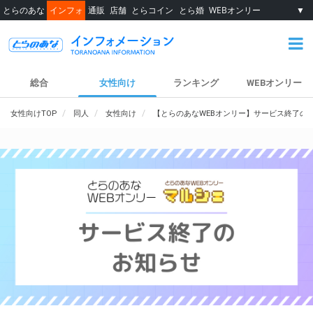
とらのあな
インフォ
通販
店舗
とらコイン
とら婚
WEBオンリー
▼
総合
女性向け
ランキング
WEBオンリー
女性向けTOP
同人
女性向け
【とらのあなWEBオンリー】サービス終了の