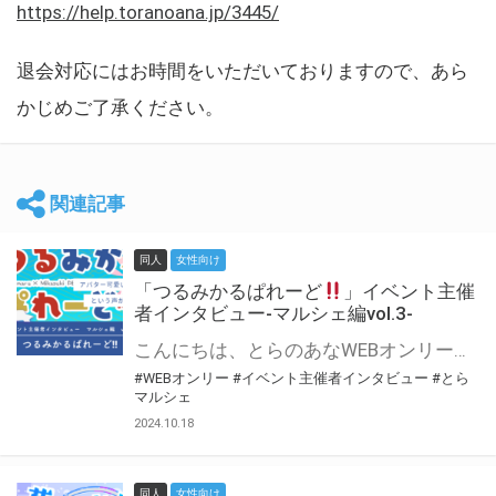
https://help.toranoana.jp/3445/
退会対応にはお時間をいただいておりますので、あら
かじめご了承ください。
関連記事
同人
女性向け
「つるみかるぱれーど
」イベント主催
者インタビュー-マルシェ編vol.3-
こんにちは、とらのあなWEBオンリー運営スタッフです。 新たにお届けする、イベント主催者インタビュー-マルシェ編-は、 とらのあなWEBオンリー「マルシェ」をご利用した主催様に 「マルシェ」を使って開催した感想や心がけをお聞きする企画です。 今回は、WEBオンリー初開催「つるみかるぱれーど
#WEBオンリー
#イベント主催者インタビュー
#とら
マルシェ
2024.10.18
同人
女性向け