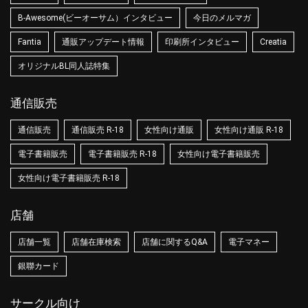
B-Awesome(ビーオーサム）インタビュー
今日のメルマガ
Fantia
通販アップデート情報
印刷所インタビュー
Creatia
オリジナルBL同人誌特集
通信販売
通信販売
通信販売 R-18
女性向け通販
女性向け通販 R-18
電子書籍販売
電子書籍販売 R-18
女性向け電子書籍販売
女性向け電子書籍販売 R-18
店舗
店舗一覧
店舗在庫検索
店舗に関するQ&A
電子マネー
銀聯カード
サークル向け