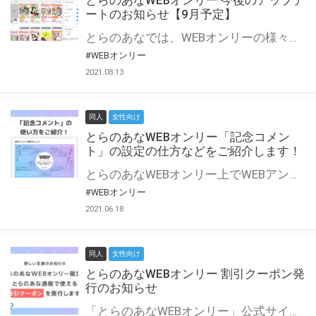
とらのあなWEBオンリー 今後のアップデ
ートのお知らせ【9月予定】
とらのあなでは、WEBオンリーの様々な支援を実施しています。 今回は2021年9月に実装を予定しているアップデート情報についてご紹介いたします。 とらのあなWEBオンリーサイトはこちら
#WEBオンリー
2021.08.13
同人
女性向け
とらのあなWEBオンリー「記念コメン
ト」の設定の仕方などをご紹介します！
とらのあなWEBオンリー上でWEBアンソロジーが作成できる「記念コメント」について、その使い方や作成手順を解説します！ 支援タイプを「サークル参加型」「サークル参加型・マルシェ(イベント会場)機能付き」でお申し込みいただいている主催者様はぜひご活用ください♪ とらのあなWEBオンリーサイトはこちら
#WEBオンリー
2021.06.18
同人
女性向け
とらのあなWEBオンリー 割引クーポン発
行のお知らせ
「とらのあなWEBオンリー」公式サイトでとらのあな通販の「割引クーポン」を配布中！ イベントごとに開催当日限定で使える割引クーポンのシリアルコードを発行します。 とらのあなWEBオンリーのページをチェックして、イベント当日にお得にお買い物を楽しみましょう♪ ※本キャンペーンは予告なく終了する場合がございます。 とらのあなWEBオンリーサイトはこちら