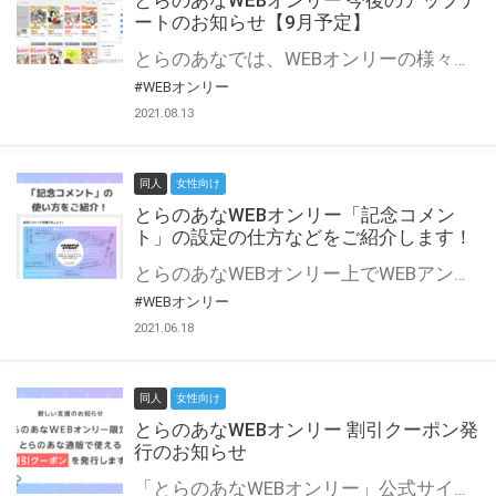
とらのあなWEBオンリー 今後のアップデ
ートのお知らせ【9月予定】
とらのあなでは、WEBオンリーの様々な支援を実施しています。 今回は2021年9月に実装を予定しているアップデート情報についてご紹介いたします。 とらのあなWEBオンリーサイトはこちら
#WEBオンリー
2021.08.13
同人
女性向け
とらのあなWEBオンリー「記念コメン
ト」の設定の仕方などをご紹介します！
とらのあなWEBオンリー上でWEBアンソロジーが作成できる「記念コメント」について、その使い方や作成手順を解説します！ 支援タイプを「サークル参加型」「サークル参加型・マルシェ(イベント会場)機能付き」でお申し込みいただいている主催者様はぜひご活用ください♪ とらのあなWEBオンリーサイトはこちら
#WEBオンリー
2021.06.18
同人
女性向け
とらのあなWEBオンリー 割引クーポン発
行のお知らせ
「とらのあなWEBオンリー」公式サイトでとらのあな通販の「割引クーポン」を配布中！ イベントごとに開催当日限定で使える割引クーポンのシリアルコードを発行します。 とらのあなWEBオンリーのページをチェックして、イベント当日にお得にお買い物を楽しみましょう♪ ※本キャンペーンは予告なく終了する場合がございます。 とらのあなWEBオンリーサイトはこちら