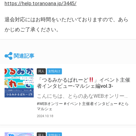
https://help.toranoana.jp/3445/
退会対応にはお時間をいただいておりますので、あら
かじめご了承ください。
関連記事
同人
女性向け
「つるみかるぱれーど
」イベント主催
者インタビュー-マルシェ編vol.3-
こんにちは、とらのあなWEBオンリー運営スタッフです。 新たにお届けする、イベント主催者インタビュー-マルシェ編-は、 とらのあなWEBオンリー「マルシェ」をご利用した主催様に 「マルシェ」を使って開催した感想や心がけをお聞きする企画です。 今回は、WEBオンリー初開催「つるみかるぱれーど
#WEBオンリー
#イベント主催者インタビュー
#とら
マルシェ
2024.10.18
同人
女性向け