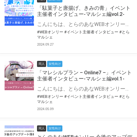
「駄菓子と唐揚げ、きみの青」イベント
主催者インタビュー-マルシェ編vol.2-
こんにちは、とらのあなWEBオンリー運営スタッフです。 新たにお届けする、イベント主催者インタビュー-マルシェ編-は、 とらのあなWEBオンリー「マルシェ」をご利用の主催様に 「マルシェ」を使ってイベントを開催した感想や心がけをお聞きする企画です。 今回は、WEBオンリー初開催「駄菓子と唐揚げ、きみの青」より、 主催のぎこ六屋様にお話を伺いました。 協力：ぎこ六屋様／イベント公式Twitter（@krkgwks） とらのあなWEBオンリー「マルシェ」とは？ WEBオンリーでリアルタイムでコミュニケーションがとれるオンライン会場です。
#WEBオンリー
#イベント主催者インタビュー
#とら
マルシェ
2024.09.27
同人
女性向け
「マレシルプラン – Online7 –」イベント
主催者インタビュー-マルシェ編vol.1-
こんにちは、とらのあなWEBオンリー運営スタッフです。 新たにお届けする、イベント主催者インタビュー-マルシェ編-は、 とらのあなWEBオンリー「マルシェ」をご利用した主催様に 「マルシェ」を使って開催した感想や心がけをお聞きする企画です。 今回は、WEBオンリー開催7回目迎えた「マレシルプラン – Online7 –」より、 主催の玉川うた様にお話を伺いました。 ▼マレシルプランのインタビュー前回記事 「イベント主催者インタビュー vol.6」はこちら 協力：玉川うた様（マレシルプラン実行委員会 代表）／イベント公式Twitter（@mallesil_plan） とらのあなWEBオンリー「マルシェ」とは？ WEBオンリーでリアルタイムでコミュニケーションがとれるオンライン会場です。
#WEBオンリー
#イベント主催者インタビュー
#とら
マルシェ
2024.05.09
同人
女性向け