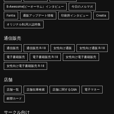
B-Awesome(ビーオーサム）インタビュー
今日のメルマガ
Fantia
通販アップデート情報
印刷所インタビュー
Creatia
オリジナルBL同人誌特集
通信販売
通信販売
通信販売 R-18
女性向け通販
女性向け通販 R-18
電子書籍販売
電子書籍販売 R-18
女性向け電子書籍販売
女性向け電子書籍販売 R-18
店舗
店舗一覧
店舗在庫検索
店舗に関するQ&A
電子マネー
銀聯カード
サークル向け