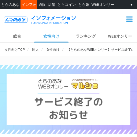
とらのあな
インフォ
通販
店舗
とらコイン
とら婚
WEBオンリー
▼
総合
女性向け
ランキング
WEBオンリー
女性向けTOP
同人
女性向け
【とらのあなWEBオンリー】サービス終了の