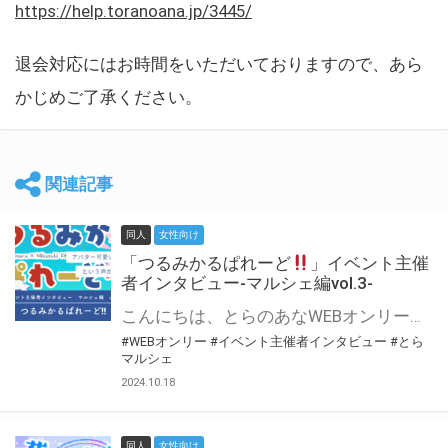
https://help.toranoana.jp/3445/
退会対応にはお時間をいただいておりますので、あら
かじめご了承ください。
関連記事
同人
女性向け
「つるみかるぱれーど
」イベント主催
者インタビュー-マルシェ編vol.3-
こんにちは、とらのあなWEBオンリー運営スタッフです。 新たにお届けする、イベント主催者インタビュー-マルシェ編-は、 とらのあなWEBオンリー「マルシェ」をご利用した主催様に 「マルシェ」を使って開催した感想や心がけをお聞きする企画です。 今回は、WEBオンリー初開催「つるみかるぱれーど
#WEBオンリー
#イベント主催者インタビュー
#とら
マルシェ
2024.10.18
同人
女性向け