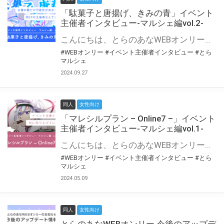
「駄菓子と唐揚げ、きみの青」イベント
主催者インタビュー-マルシェ編vol.2-
こんにちは、とらのあなWEBオンリー運営スタッフです。 新たにお届けする、イベント主催者インタビュー-マルシェ編-は、 とらのあなWEBオンリー「マルシェ」をご利用の主催様に 「マルシェ」を使ってイベントを開催した感想や心がけをお聞きする企画です。 今回は、WEBオンリー初開催「駄菓子と唐揚げ、きみの青」より、 主催のぎこ六屋様にお話を伺いました。 協力：ぎこ六屋様／イベント公式Twitter（@krkgwks） とらのあなWEBオンリー「マルシェ」とは？ WEBオンリーでリアルタイムでコミュニケーションがとれるオンライン会場です。
#WEBオンリー
#イベント主催者インタビュー
#とら
マルシェ
2024.09.27
同人
女性向け
「マレシルプラン – Online7 –」イベント
主催者インタビュー-マルシェ編vol.1-
こんにちは、とらのあなWEBオンリー運営スタッフです。 新たにお届けする、イベント主催者インタビュー-マルシェ編-は、 とらのあなWEBオンリー「マルシェ」をご利用した主催様に 「マルシェ」を使って開催した感想や心がけをお聞きする企画です。 今回は、WEBオンリー開催7回目迎えた「マレシルプラン – Online7 –」より、 主催の玉川うた様にお話を伺いました。 ▼マレシルプランのインタビュー前回記事 「イベント主催者インタビュー vol.6」はこちら 協力：玉川うた様（マレシルプラン実行委員会 代表）／イベント公式Twitter（@mallesil_plan） とらのあなWEBオンリー「マルシェ」とは？ WEBオンリーでリアルタイムでコミュニケーションがとれるオンライン会場です。
#WEBオンリー
#イベント主催者インタビュー
#とら
マルシェ
2024.05.09
同人
女性向け