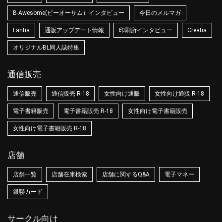
B-Awesome(ビーオーサム）インタビュー
今日のメルマガ
Fantia
通販アップデート情報
印刷所インタビュー
Creatia
オリジナルBL同人誌特集
通信販売
通信販売
通信販売 R-18
女性向け通販
女性向け通販 R-18
電子書籍販売
電子書籍販売 R-18
女性向け電子書籍販売
女性向け電子書籍販売 R-18
店舗
店舗一覧
店舗在庫検索
店舗に関するQ&A
電子マネー
銀聯カード
サークル向け