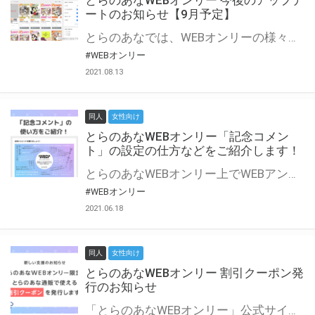
とらのあなWEBオンリー 今後のアップデ
ートのお知らせ【9月予定】
とらのあなでは、WEBオンリーの様々な支援を実施しています。 今回は2021年9月に実装を予定しているアップデート情報についてご紹介いたします。 とらのあなWEBオンリーサイトはこちら
#WEBオンリー
2021.08.13
同人
女性向け
とらのあなWEBオンリー「記念コメン
ト」の設定の仕方などをご紹介します！
とらのあなWEBオンリー上でWEBアンソロジーが作成できる「記念コメント」について、その使い方や作成手順を解説します！ 支援タイプを「サークル参加型」「サークル参加型・マルシェ(イベント会場)機能付き」でお申し込みいただいている主催者様はぜひご活用ください♪ とらのあなWEBオンリーサイトはこちら
#WEBオンリー
2021.06.18
同人
女性向け
とらのあなWEBオンリー 割引クーポン発
行のお知らせ
「とらのあなWEBオンリー」公式サイトでとらのあな通販の「割引クーポン」を配布中！ イベントごとに開催当日限定で使える割引クーポンのシリアルコードを発行します。 とらのあなWEBオンリーのページをチェックして、イベント当日にお得にお買い物を楽しみましょう♪ ※本キャンペーンは予告なく終了する場合がございます。 とらのあなWEBオンリーサイトはこちら