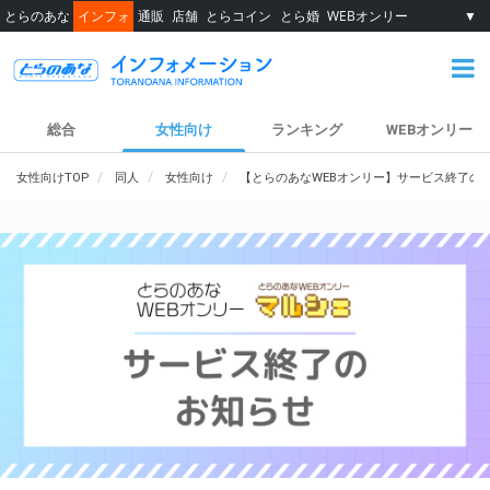
とらのあな
インフォ
通販
店舗
とらコイン
とら婚
WEBオンリー
▼
総合
女性向け
ランキング
WEBオンリー
女性向けTOP
同人
女性向け
【とらのあなWEBオンリー】サービス終了の