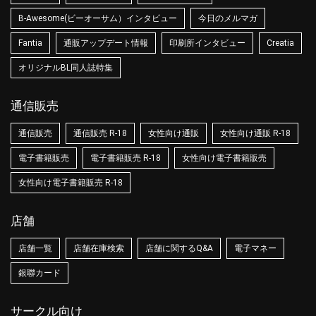
B-Awesome(ビーオーサム）インタビュー
今日のメルマガ
Fantia
通販アップデート情報
印刷所インタビュー
Creatia
オリジナルBL同人誌特集
通信販売
通信販売
通信販売 R-18
女性向け通販
女性向け通販 R-18
電子書籍販売
電子書籍販売 R-18
女性向け電子書籍販売
女性向け電子書籍販売 R-18
店舗
店舗一覧
店舗在庫検索
店舗に関するQ&A
電子マネー
銀聯カード
サークル向け