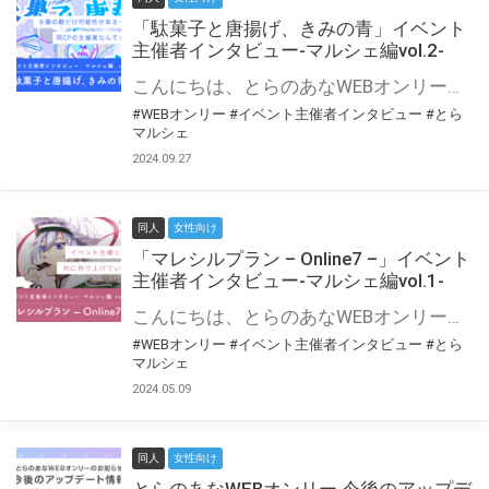
「駄菓子と唐揚げ、きみの青」イベント
主催者インタビュー-マルシェ編vol.2-
こんにちは、とらのあなWEBオンリー運営スタッフです。 新たにお届けする、イベント主催者インタビュー-マルシェ編-は、 とらのあなWEBオンリー「マルシェ」をご利用の主催様に 「マルシェ」を使ってイベントを開催した感想や心がけをお聞きする企画です。 今回は、WEBオンリー初開催「駄菓子と唐揚げ、きみの青」より、 主催のぎこ六屋様にお話を伺いました。 協力：ぎこ六屋様／イベント公式Twitter（@krkgwks） とらのあなWEBオンリー「マルシェ」とは？ WEBオンリーでリアルタイムでコミュニケーションがとれるオンライン会場です。
#WEBオンリー
#イベント主催者インタビュー
#とら
マルシェ
2024.09.27
同人
女性向け
「マレシルプラン – Online7 –」イベント
主催者インタビュー-マルシェ編vol.1-
こんにちは、とらのあなWEBオンリー運営スタッフです。 新たにお届けする、イベント主催者インタビュー-マルシェ編-は、 とらのあなWEBオンリー「マルシェ」をご利用した主催様に 「マルシェ」を使って開催した感想や心がけをお聞きする企画です。 今回は、WEBオンリー開催7回目迎えた「マレシルプラン – Online7 –」より、 主催の玉川うた様にお話を伺いました。 ▼マレシルプランのインタビュー前回記事 「イベント主催者インタビュー vol.6」はこちら 協力：玉川うた様（マレシルプラン実行委員会 代表）／イベント公式Twitter（@mallesil_plan） とらのあなWEBオンリー「マルシェ」とは？ WEBオンリーでリアルタイムでコミュニケーションがとれるオンライン会場です。
#WEBオンリー
#イベント主催者インタビュー
#とら
マルシェ
2024.05.09
同人
女性向け