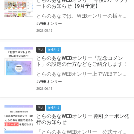
とらのあなWEBオンリー 今後のアップデ
ートのお知らせ【9月予定】
とらのあなでは、WEBオンリーの様々な支援を実施しています。 今回は2021年9月に実装を予定しているアップデート情報についてご紹介いたします。 とらのあなWEBオンリーサイトはこちら
#WEBオンリー
2021.08.13
同人
女性向け
とらのあなWEBオンリー「記念コメン
ト」の設定の仕方などをご紹介します！
とらのあなWEBオンリー上でWEBアンソロジーが作成できる「記念コメント」について、その使い方や作成手順を解説します！ 支援タイプを「サークル参加型」「サークル参加型・マルシェ(イベント会場)機能付き」でお申し込みいただいている主催者様はぜひご活用ください♪ とらのあなWEBオンリーサイトはこちら
#WEBオンリー
2021.06.18
同人
女性向け
とらのあなWEBオンリー 割引クーポン発
行のお知らせ
「とらのあなWEBオンリー」公式サイトでとらのあな通販の「割引クーポン」を配布中！ イベントごとに開催当日限定で使える割引クーポンのシリアルコードを発行します。 とらのあなWEBオンリーのページをチェックして、イベント当日にお得にお買い物を楽しみましょう♪ ※本キャンペーンは予告なく終了する場合がございます。 とらのあなWEBオンリーサイトはこちら