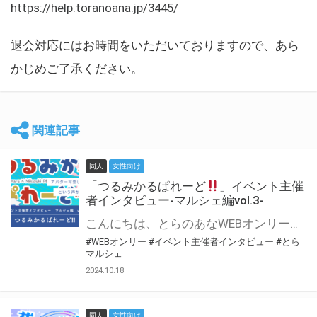
https://help.toranoana.jp/3445/
退会対応にはお時間をいただいておりますので、あら
かじめご了承ください。
関連記事
同人
女性向け
「つるみかるぱれーど
」イベント主催
者インタビュー-マルシェ編vol.3-
こんにちは、とらのあなWEBオンリー運営スタッフです。 新たにお届けする、イベント主催者インタビュー-マルシェ編-は、 とらのあなWEBオンリー「マルシェ」をご利用した主催様に 「マルシェ」を使って開催した感想や心がけをお聞きする企画です。 今回は、WEBオンリー初開催「つるみかるぱれーど
#WEBオンリー
#イベント主催者インタビュー
#とら
マルシェ
2024.10.18
同人
女性向け