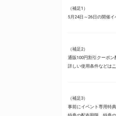
（補足1）
5月24日～26日の開
（補足2）
通販100円割引クーポン
詳しい使用条件などは
（補足3）
事前にイベント専用特
特典の配布期限、特典