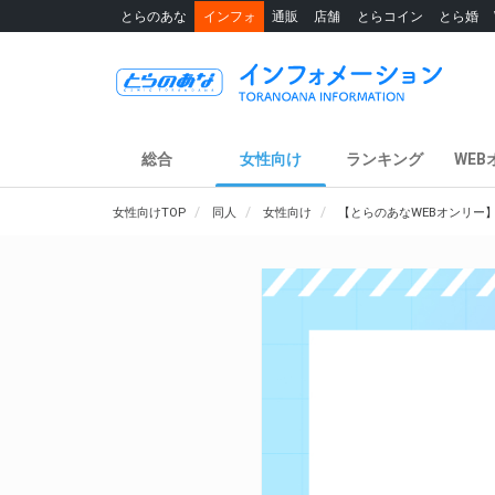
とらのあな
インフォ
通販
店舗
とらコイン
とら婚
総合
女性向け
ランキング
WEB
女性向けTOP
同人
女性向け
【とらのあなWEBオンリー