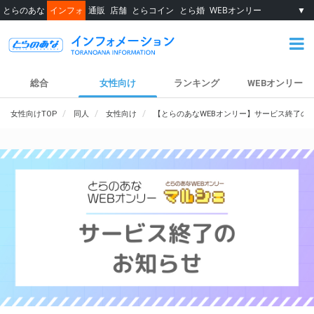
とらのあな
インフォ
通販
店舗
とらコイン
とら婚
WEBオンリー
▼
総合
女性向け
ランキング
WEBオンリー
女性向けTOP
同人
女性向け
【とらのあなWEBオンリー】サービス終了の