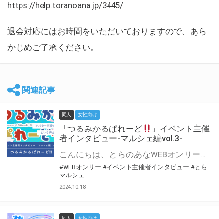
https://help.toranoana.jp/3445/
退会対応にはお時間をいただいておりますので、あら
かじめご了承ください。
関連記事
同人
女性向け
「つるみかるぱれーど
」イベント主催
者インタビュー-マルシェ編vol.3-
こんにちは、とらのあなWEBオンリー運営スタッフです。 新たにお届けする、イベント主催者インタビュー-マルシェ編-は、 とらのあなWEBオンリー「マルシェ」をご利用した主催様に 「マルシェ」を使って開催した感想や心がけをお聞きする企画です。 今回は、WEBオンリー初開催「つるみかるぱれーど
#WEBオンリー
#イベント主催者インタビュー
#とら
マルシェ
2024.10.18
同人
女性向け