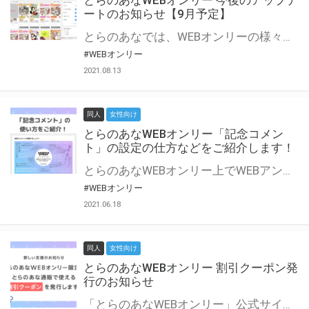
とらのあなWEBオンリー 今後のアップデ
ートのお知らせ【9月予定】
とらのあなでは、WEBオンリーの様々な支援を実施しています。 今回は2021年9月に実装を予定しているアップデート情報についてご紹介いたします。 とらのあなWEBオンリーサイトはこちら
#WEBオンリー
2021.08.13
同人
女性向け
とらのあなWEBオンリー「記念コメン
ト」の設定の仕方などをご紹介します！
とらのあなWEBオンリー上でWEBアンソロジーが作成できる「記念コメント」について、その使い方や作成手順を解説します！ 支援タイプを「サークル参加型」「サークル参加型・マルシェ(イベント会場)機能付き」でお申し込みいただいている主催者様はぜひご活用ください♪ とらのあなWEBオンリーサイトはこちら
#WEBオンリー
2021.06.18
同人
女性向け
とらのあなWEBオンリー 割引クーポン発
行のお知らせ
「とらのあなWEBオンリー」公式サイトでとらのあな通販の「割引クーポン」を配布中！ イベントごとに開催当日限定で使える割引クーポンのシリアルコードを発行します。 とらのあなWEBオンリーのページをチェックして、イベント当日にお得にお買い物を楽しみましょう♪ ※本キャンペーンは予告なく終了する場合がございます。 とらのあなWEBオンリーサイトはこちら