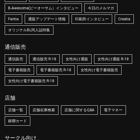
B-Awesome(ビーオーサム）インタビュー
今日のメルマガ
Fantia
通販アップデート情報
印刷所インタビュー
Creatia
オリジナルBL同人誌特集
通信販売
通信販売
通信販売 R-18
女性向け通販
女性向け通販 R-18
電子書籍販売
電子書籍販売 R-18
女性向け電子書籍販売
女性向け電子書籍販売 R-18
店舗
店舗一覧
店舗在庫検索
店舗に関するQ&A
電子マネー
銀聯カード
サークル向け