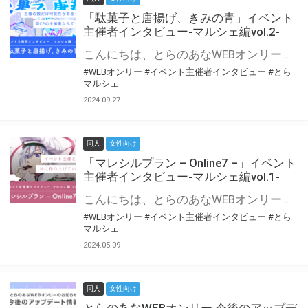
「駄菓子と唐揚げ、きみの青」イベント
主催者インタビュー-マルシェ編vol.2-
こんにちは、とらのあなWEBオンリー運営スタッフです。 新たにお届けする、イベント主催者インタビュー-マルシェ編-は、 とらのあなWEBオンリー「マルシェ」をご利用の主催様に 「マルシェ」を使ってイベントを開催した感想や心がけをお聞きする企画です。 今回は、WEBオンリー初開催「駄菓子と唐揚げ、きみの青」より、 主催のぎこ六屋様にお話を伺いました。 協力：ぎこ六屋様／イベント公式Twitter（@krkgwks） とらのあなWEBオンリー「マルシェ」とは？ WEBオンリーでリアルタイムでコミュニケーションがとれるオンライン会場です。
#WEBオンリー
#イベント主催者インタビュー
#とら
マルシェ
2024.09.27
同人
女性向け
「マレシルプラン – Online7 –」イベント
主催者インタビュー-マルシェ編vol.1-
こんにちは、とらのあなWEBオンリー運営スタッフです。 新たにお届けする、イベント主催者インタビュー-マルシェ編-は、 とらのあなWEBオンリー「マルシェ」をご利用した主催様に 「マルシェ」を使って開催した感想や心がけをお聞きする企画です。 今回は、WEBオンリー開催7回目迎えた「マレシルプラン – Online7 –」より、 主催の玉川うた様にお話を伺いました。 ▼マレシルプランのインタビュー前回記事 「イベント主催者インタビュー vol.6」はこちら 協力：玉川うた様（マレシルプラン実行委員会 代表）／イベント公式Twitter（@mallesil_plan） とらのあなWEBオンリー「マルシェ」とは？ WEBオンリーでリアルタイムでコミュニケーションがとれるオンライン会場です。
#WEBオンリー
#イベント主催者インタビュー
#とら
マルシェ
2024.05.09
同人
女性向け