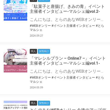
「駄菓子と唐揚げ、きみの青」イベント
主催者インタビュー-マルシェ編vol.2-
こんにちは、とらのあなWEBオンリー運営スタッフです。 新たにお届けする、イベント主催者インタビュー-マルシェ編-は、 とらのあなWEBオンリー「マルシェ」をご利用の主催様に 「マルシェ」を使ってイベントを開催した感想や心がけをお聞きする企画です。 今回は、WEBオンリー初開催「駄菓子と唐揚げ、きみの青」より、 主催のぎこ六屋様にお話を伺いました。 協力：ぎこ六屋様／イベント公式Twitter（@krkgwks） とらのあなWEBオンリー「マルシェ」とは？ WEBオンリーでリアルタイムでコミュニケーションがとれるオンライン会場です。
#WEBオンリー
#イベント主催者インタビュー
#とら
マルシェ
2024.09.27
同人
女性向け
「マレシルプラン – Online7 –」イベント
主催者インタビュー-マルシェ編vol.1-
こんにちは、とらのあなWEBオンリー運営スタッフです。 新たにお届けする、イベント主催者インタビュー-マルシェ編-は、 とらのあなWEBオンリー「マルシェ」をご利用した主催様に 「マルシェ」を使って開催した感想や心がけをお聞きする企画です。 今回は、WEBオンリー開催7回目迎えた「マレシルプラン – Online7 –」より、 主催の玉川うた様にお話を伺いました。 ▼マレシルプランのインタビュー前回記事 「イベント主催者インタビュー vol.6」はこちら 協力：玉川うた様（マレシルプラン実行委員会 代表）／イベント公式Twitter（@mallesil_plan） とらのあなWEBオンリー「マルシェ」とは？ WEBオンリーでリアルタイムでコミュニケーションがとれるオンライン会場です。
#WEBオンリー
#イベント主催者インタビュー
#とら
マルシェ
2024.05.09
同人
女性向け