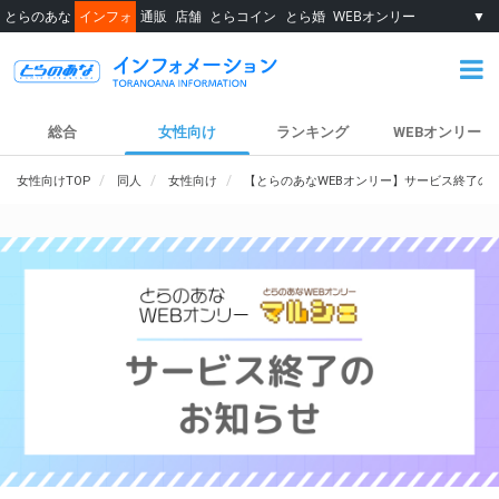
とらのあな
インフォ
通販
店舗
とらコイン
とら婚
WEBオンリー
▼
総合
女性向け
ランキング
WEBオンリー
女性向けTOP
同人
女性向け
【とらのあなWEBオンリー】サービス終了の