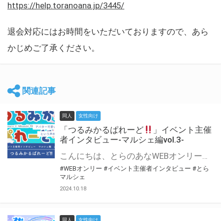
https://help.toranoana.jp/3445/
退会対応にはお時間をいただいておりますので、あら
かじめご了承ください。
関連記事
同人
女性向け
「つるみかるぱれーど
」イベント主催
者インタビュー-マルシェ編vol.3-
こんにちは、とらのあなWEBオンリー運営スタッフです。 新たにお届けする、イベント主催者インタビュー-マルシェ編-は、 とらのあなWEBオンリー「マルシェ」をご利用した主催様に 「マルシェ」を使って開催した感想や心がけをお聞きする企画です。 今回は、WEBオンリー初開催「つるみかるぱれーど
#WEBオンリー
#イベント主催者インタビュー
#とら
マルシェ
2024.10.18
同人
女性向け