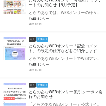
とらのあなWEBオンリー 今後のアップデ
ートのお知らせ【9月予定】
とらのあなでは、WEBオンリーの様々な支援を実施しています。 今回は2021年9月に実装を予定しているアップデート情報についてご紹介いたします。 とらのあなWEBオンリーサイトはこちら
#WEBオンリー
2021.08.13
同人
女性向け
とらのあなWEBオンリー「記念コメン
ト」の設定の仕方などをご紹介します！
とらのあなWEBオンリー上でWEBアンソロジーが作成できる「記念コメント」について、その使い方や作成手順を解説します！ 支援タイプを「サークル参加型」「サークル参加型・マルシェ(イベント会場)機能付き」でお申し込みいただいている主催者様はぜひご活用ください♪ とらのあなWEBオンリーサイトはこちら
#WEBオンリー
2021.06.18
同人
女性向け
とらのあなWEBオンリー 割引クーポン発
行のお知らせ
「とらのあなWEBオンリー」公式サイトでとらのあな通販の「割引クーポン」を配布中！ イベントごとに開催当日限定で使える割引クーポンのシリアルコードを発行します。 とらのあなWEBオンリーのページをチェックして、イベント当日にお得にお買い物を楽しみましょう♪ ※本キャンペーンは予告なく終了する場合がございます。 とらのあなWEBオンリーサイトはこちら