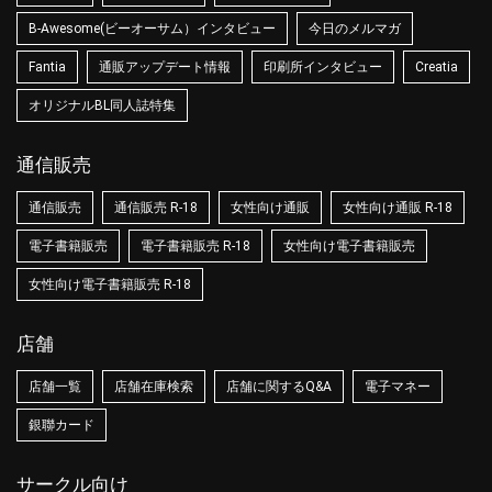
B-Awesome(ビーオーサム）インタビュー
今日のメルマガ
Fantia
通販アップデート情報
印刷所インタビュー
Creatia
オリジナルBL同人誌特集
通信販売
通信販売
通信販売 R-18
女性向け通販
女性向け通販 R-18
電子書籍販売
電子書籍販売 R-18
女性向け電子書籍販売
女性向け電子書籍販売 R-18
店舗
店舗一覧
店舗在庫検索
店舗に関するQ&A
電子マネー
銀聯カード
サークル向け