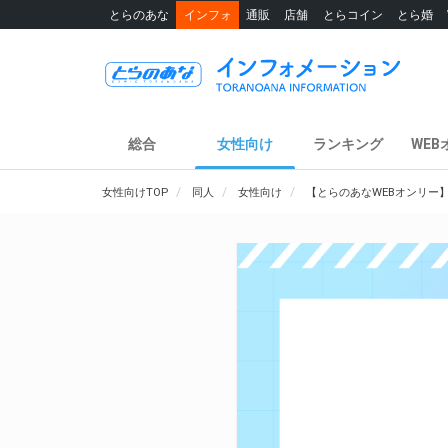
とらのあな
インフォ
通販
店舗
とらコイン
とら婚
総合
女性向け
ランキング
WEB
女性向けTOP
同人
女性向け
【とらのあなWEBオンリー