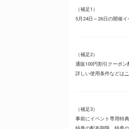
（補足1）
5月24日～26日の開
（補足2）
通販100円割引クーポン
詳しい使用条件などは
（補足3）
事前にイベント専用特
特典の配布期限、特典