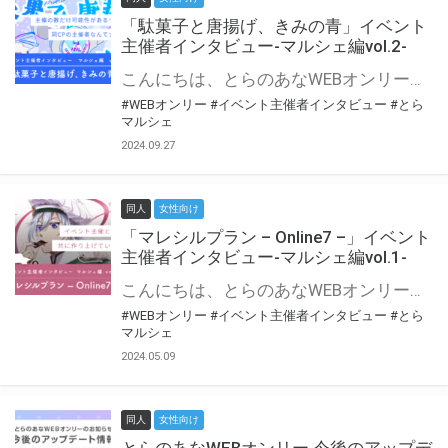
「駄菓子と唐揚げ、きみの青」イベント
主催者インタビュー-マルシェ編vol.2-
こんにちは、とらのあなWEBオンリー運営スタッフです。 新たにお届けする、イベント主催者インタビュー-マルシェ編-は、 とらのあなWEBオンリー「マルシェ」をご利用の主催様に 「マルシェ」を使ってイベントを開催した感想や心がけをお聞きする企画です。 今回は、WEBオンリー初開催「駄菓子と唐揚げ、きみの青」より、 主催のぎこ六屋様にお話を伺いました。 協力：ぎこ六屋様／イベント公式Twitter（@krkgwks） とらのあなWEBオンリー「マルシェ」とは？ WEBオンリーでリアルタイムでコミュニケーションがとれるオンライン会場です。
#WEBオンリー
#イベント主催者インタビュー
#とら
マルシェ
2024.09.27
同人
女性向け
「マレシルプラン – Online7 –」イベント
主催者インタビュー-マルシェ編vol.1-
こんにちは、とらのあなWEBオンリー運営スタッフです。 新たにお届けする、イベント主催者インタビュー-マルシェ編-は、 とらのあなWEBオンリー「マルシェ」をご利用した主催様に 「マルシェ」を使って開催した感想や心がけをお聞きする企画です。 今回は、WEBオンリー開催7回目迎えた「マレシルプラン – Online7 –」より、 主催の玉川うた様にお話を伺いました。 ▼マレシルプランのインタビュー前回記事 「イベント主催者インタビュー vol.6」はこちら 協力：玉川うた様（マレシルプラン実行委員会 代表）／イベント公式Twitter（@mallesil_plan） とらのあなWEBオンリー「マルシェ」とは？ WEBオンリーでリアルタイムでコミュニケーションがとれるオンライン会場です。
#WEBオンリー
#イベント主催者インタビュー
#とら
マルシェ
2024.05.09
同人
女性向け