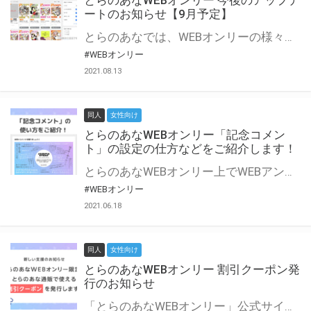
とらのあなWEBオンリー 今後のアップデ
ートのお知らせ【9月予定】
とらのあなでは、WEBオンリーの様々な支援を実施しています。 今回は2021年9月に実装を予定しているアップデート情報についてご紹介いたします。 とらのあなWEBオンリーサイトはこちら
#WEBオンリー
2021.08.13
同人
女性向け
とらのあなWEBオンリー「記念コメン
ト」の設定の仕方などをご紹介します！
とらのあなWEBオンリー上でWEBアンソロジーが作成できる「記念コメント」について、その使い方や作成手順を解説します！ 支援タイプを「サークル参加型」「サークル参加型・マルシェ(イベント会場)機能付き」でお申し込みいただいている主催者様はぜひご活用ください♪ とらのあなWEBオンリーサイトはこちら
#WEBオンリー
2021.06.18
同人
女性向け
とらのあなWEBオンリー 割引クーポン発
行のお知らせ
「とらのあなWEBオンリー」公式サイトでとらのあな通販の「割引クーポン」を配布中！ イベントごとに開催当日限定で使える割引クーポンのシリアルコードを発行します。 とらのあなWEBオンリーのページをチェックして、イベント当日にお得にお買い物を楽しみましょう♪ ※本キャンペーンは予告なく終了する場合がございます。 とらのあなWEBオンリーサイトはこちら