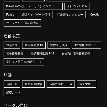
B-Awesome(ビーオーサム）インタビュー
今日のメルマガ
Fantia
通販アップデート情報
印刷所インタビュー
Creatia
オリジナルBL同人誌特集
通信販売
通信販売
通信販売 R-18
女性向け通販
女性向け通販 R-18
電子書籍販売
電子書籍販売 R-18
女性向け電子書籍販売
女性向け電子書籍販売 R-18
店舗
店舗一覧
店舗在庫検索
店舗に関するQ&A
電子マネー
銀聯カード
サークル向け