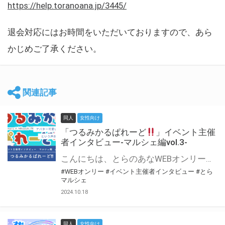
https://help.toranoana.jp/3445/
退会対応にはお時間をいただいておりますので、あら
かじめご了承ください。
関連記事
同人
女性向け
「つるみかるぱれーど
」イベント主催
者インタビュー-マルシェ編vol.3-
こんにちは、とらのあなWEBオンリー運営スタッフです。 新たにお届けする、イベント主催者インタビュー-マルシェ編-は、 とらのあなWEBオンリー「マルシェ」をご利用した主催様に 「マルシェ」を使って開催した感想や心がけをお聞きする企画です。 今回は、WEBオンリー初開催「つるみかるぱれーど
#WEBオンリー
#イベント主催者インタビュー
#とら
マルシェ
2024.10.18
同人
女性向け