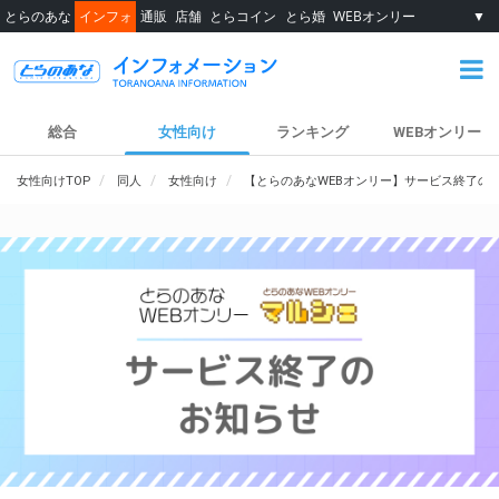
とらのあな
インフォ
通販
店舗
とらコイン
とら婚
WEBオンリー
▼
総合
女性向け
ランキング
WEBオンリー
女性向けTOP
同人
女性向け
【とらのあなWEBオンリー】サービス終了の