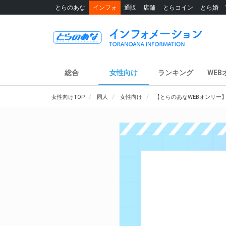
とらのあな
インフォ
通販
店舗
とらコイン
とら婚
総合
女性向け
ランキング
WEB
女性向けTOP
同人
女性向け
【とらのあなWEBオンリー