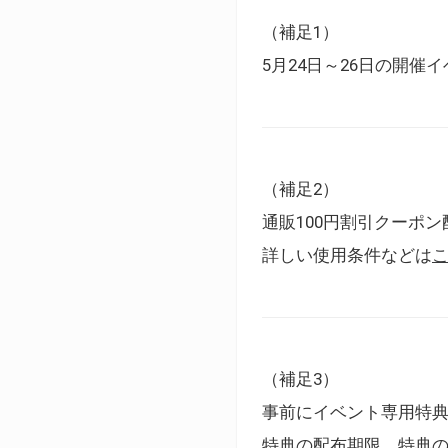
（補足1）
5月24日～26日の開
（補足2）
通販100円割引クーポン
詳しい使用条件などは
（補足3）
事前にイベント専用特
特典の配布期限、特典