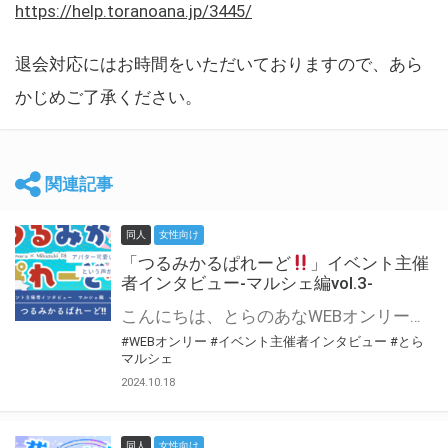
https://help.toranoana.jp/3445/
退会対応にはお時間をいただいておりますので、あら
かじめご了承ください。
関連記事
同人
女性向け
「つるみかるぱれーど
」イベント主催
者インタビュー-マルシェ編vol.3-
こんにちは、とらのあなWEBオンリー運営スタッフです。 新たにお届けする、イベント主催者インタビュー-マルシェ編-は、 とらのあなWEBオンリー「マルシェ」をご利用した主催様に 「マルシェ」を使って開催した感想や心がけをお聞きする企画です。 今回は、WEBオンリー初開催「つるみかるぱれーど
#WEBオンリー
#イベント主催者インタビュー
#とら
マルシェ
2024.10.18
同人
女性向け