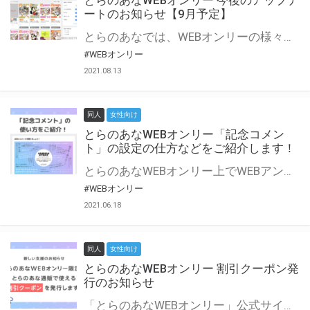
とらのあなWEBオンリー 今後のアップデ
ートのお知らせ【9月予定】
とらのあなでは、WEBオンリーの様々な支援を実施しています。 今回は2021年9月に実装を予定しているアップデート情報についてご紹介いたします。 とらのあなWEBオンリーサイトはこちら
#WEBオンリー
2021.08.13
同人
女性向け
とらのあなWEBオンリー「記念コメン
ト」の設定の仕方などをご紹介します！
とらのあなWEBオンリー上でWEBアンソロジーが作成できる「記念コメント」について、その使い方や作成手順を解説します！ 支援タイプを「サークル参加型」「サークル参加型・マルシェ(イベント会場)機能付き」でお申し込みいただいている主催者様はぜひご活用ください♪ とらのあなWEBオンリーサイトはこちら
#WEBオンリー
2021.06.18
同人
女性向け
とらのあなWEBオンリー 割引クーポン発
行のお知らせ
「とらのあなWEBオンリー」公式サイトでとらのあな通販の「割引クーポン」を配布中！ イベントごとに開催当日限定で使える割引クーポンのシリアルコードを発行します。 とらのあなWEBオンリーのページをチェックして、イベント当日にお得にお買い物を楽しみましょう♪ ※本キャンペーンは予告なく終了する場合がございます。 とらのあなWEBオンリーサイトはこちら