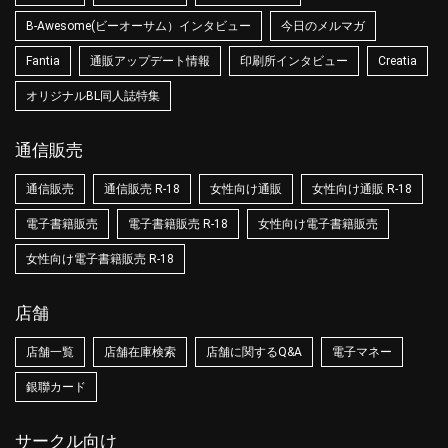
B-Awesome(ビーオーサム）インタビュー
今日のメルマガ
Fantia
通販アップデート情報
印刷所インタビュー
Creatia
オリジナルBL同人誌特集
通信販売
通信販売
通信販売 R-18
女性向け通販
女性向け通販 R-18
電子書籍販売
電子書籍販売 R-18
女性向け電子書籍販売
女性向け電子書籍販売 R-18
店舗
店舗一覧
店舗在庫検索
店舗に関するQ&A
電子マネー
銀聯カード
サークル向け