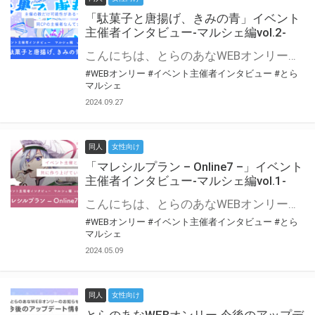
「駄菓子と唐揚げ、きみの青」イベント
主催者インタビュー-マルシェ編vol.2-
こんにちは、とらのあなWEBオンリー運営スタッフです。 新たにお届けする、イベント主催者インタビュー-マルシェ編-は、 とらのあなWEBオンリー「マルシェ」をご利用の主催様に 「マルシェ」を使ってイベントを開催した感想や心がけをお聞きする企画です。 今回は、WEBオンリー初開催「駄菓子と唐揚げ、きみの青」より、 主催のぎこ六屋様にお話を伺いました。 協力：ぎこ六屋様／イベント公式Twitter（@krkgwks） とらのあなWEBオンリー「マルシェ」とは？ WEBオンリーでリアルタイムでコミュニケーションがとれるオンライン会場です。
#WEBオンリー
#イベント主催者インタビュー
#とら
マルシェ
2024.09.27
同人
女性向け
「マレシルプラン – Online7 –」イベント
主催者インタビュー-マルシェ編vol.1-
こんにちは、とらのあなWEBオンリー運営スタッフです。 新たにお届けする、イベント主催者インタビュー-マルシェ編-は、 とらのあなWEBオンリー「マルシェ」をご利用した主催様に 「マルシェ」を使って開催した感想や心がけをお聞きする企画です。 今回は、WEBオンリー開催7回目迎えた「マレシルプラン – Online7 –」より、 主催の玉川うた様にお話を伺いました。 ▼マレシルプランのインタビュー前回記事 「イベント主催者インタビュー vol.6」はこちら 協力：玉川うた様（マレシルプラン実行委員会 代表）／イベント公式Twitter（@mallesil_plan） とらのあなWEBオンリー「マルシェ」とは？ WEBオンリーでリアルタイムでコミュニケーションがとれるオンライン会場です。
#WEBオンリー
#イベント主催者インタビュー
#とら
マルシェ
2024.05.09
同人
女性向け