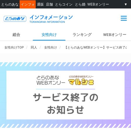
とらのあな
インフォ
通販
店舗
とらコイン
とら婚
WEBオンリー
▼
総合
女性向け
ランキング
WEBオンリー
女性向けTOP
同人
女性向け
【とらのあなWEBオンリー】サービス終了の