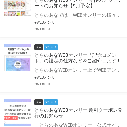
とらのあなWEBオンリー 今後のアップデ
ートのお知らせ【9月予定】
とらのあなでは、WEBオンリーの様々な支援を実施しています。 今回は2021年9月に実装を予定しているアップデート情報についてご紹介いたします。 とらのあなWEBオンリーサイトはこちら
#WEBオンリー
2021.08.13
同人
女性向け
とらのあなWEBオンリー「記念コメン
ト」の設定の仕方などをご紹介します！
とらのあなWEBオンリー上でWEBアンソロジーが作成できる「記念コメント」について、その使い方や作成手順を解説します！ 支援タイプを「サークル参加型」「サークル参加型・マルシェ(イベント会場)機能付き」でお申し込みいただいている主催者様はぜひご活用ください♪ とらのあなWEBオンリーサイトはこちら
#WEBオンリー
2021.06.18
同人
女性向け
とらのあなWEBオンリー 割引クーポン発
行のお知らせ
「とらのあなWEBオンリー」公式サイトでとらのあな通販の「割引クーポン」を配布中！ イベントごとに開催当日限定で使える割引クーポンのシリアルコードを発行します。 とらのあなWEBオンリーのページをチェックして、イベント当日にお得にお買い物を楽しみましょう♪ ※本キャンペーンは予告なく終了する場合がございます。 とらのあなWEBオンリーサイトはこちら