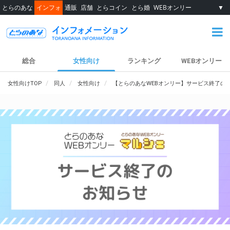
とらのあな
インフォ
通販
店舗
とらコイン
とら婚
WEBオンリー
▼
総合
女性向け
ランキング
WEBオンリー
女性向けTOP
同人
女性向け
【とらのあなWEBオンリー】サービス終了の