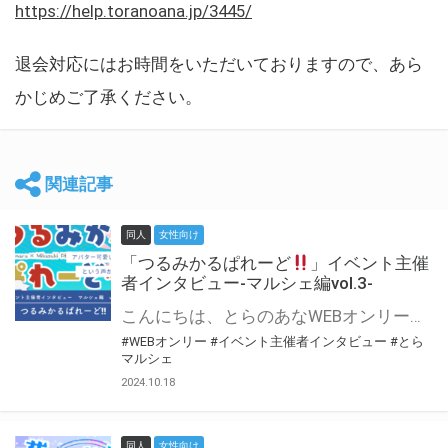
https://help.toranoana.jp/3445/
退会対応にはお時間をいただいておりますので、あら
かじめご了承ください。
関連記事
同人
女性向け
「つるみかるぱれーど
」イベント主催
者インタビュー-マルシェ編vol.3-
こんにちは、とらのあなWEBオンリー運営スタッフです。 新たにお届けする、イベント主催者インタビュー-マルシェ編-は、 とらのあなWEBオンリー「マルシェ」をご利用した主催様に 「マルシェ」を使って開催した感想や心がけをお聞きする企画です。 今回は、WEBオンリー初開催「つるみかるぱれーど
#WEBオンリー
#イベント主催者インタビュー
#とら
マルシェ
2024.10.18
同人
女性向け