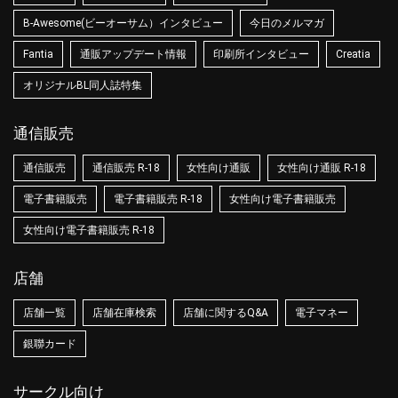
B-Awesome(ビーオーサム）インタビュー
今日のメルマガ
Fantia
通販アップデート情報
印刷所インタビュー
Creatia
オリジナルBL同人誌特集
通信販売
通信販売
通信販売 R-18
女性向け通販
女性向け通販 R-18
電子書籍販売
電子書籍販売 R-18
女性向け電子書籍販売
女性向け電子書籍販売 R-18
店舗
店舗一覧
店舗在庫検索
店舗に関するQ&A
電子マネー
銀聯カード
サークル向け