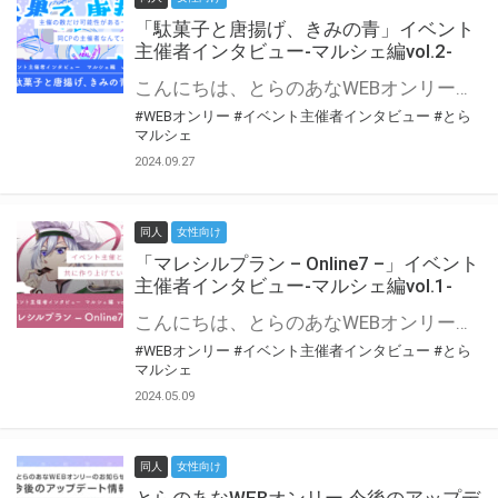
「駄菓子と唐揚げ、きみの青」イベント
主催者インタビュー-マルシェ編vol.2-
こんにちは、とらのあなWEBオンリー運営スタッフです。 新たにお届けする、イベント主催者インタビュー-マルシェ編-は、 とらのあなWEBオンリー「マルシェ」をご利用の主催様に 「マルシェ」を使ってイベントを開催した感想や心がけをお聞きする企画です。 今回は、WEBオンリー初開催「駄菓子と唐揚げ、きみの青」より、 主催のぎこ六屋様にお話を伺いました。 協力：ぎこ六屋様／イベント公式Twitter（@krkgwks） とらのあなWEBオンリー「マルシェ」とは？ WEBオンリーでリアルタイムでコミュニケーションがとれるオンライン会場です。
#WEBオンリー
#イベント主催者インタビュー
#とら
マルシェ
2024.09.27
同人
女性向け
「マレシルプラン – Online7 –」イベント
主催者インタビュー-マルシェ編vol.1-
こんにちは、とらのあなWEBオンリー運営スタッフです。 新たにお届けする、イベント主催者インタビュー-マルシェ編-は、 とらのあなWEBオンリー「マルシェ」をご利用した主催様に 「マルシェ」を使って開催した感想や心がけをお聞きする企画です。 今回は、WEBオンリー開催7回目迎えた「マレシルプラン – Online7 –」より、 主催の玉川うた様にお話を伺いました。 ▼マレシルプランのインタビュー前回記事 「イベント主催者インタビュー vol.6」はこちら 協力：玉川うた様（マレシルプラン実行委員会 代表）／イベント公式Twitter（@mallesil_plan） とらのあなWEBオンリー「マルシェ」とは？ WEBオンリーでリアルタイムでコミュニケーションがとれるオンライン会場です。
#WEBオンリー
#イベント主催者インタビュー
#とら
マルシェ
2024.05.09
同人
女性向け