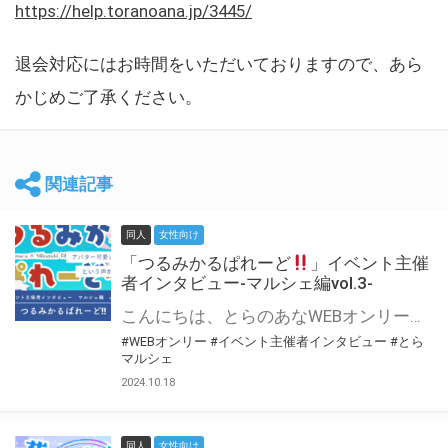
https://help.toranoana.jp/3445/
退会対応にはお時間をいただいておりますので、あら
かじめご了承ください。
関連記事
同人
女性向け
「つるみかるぱれーど
」イベント主催
者インタビュー-マルシェ編vol.3-
こんにちは、とらのあなWEBオンリー運営スタッフです。 新たにお届けする、イベント主催者インタビュー-マルシェ編-は、 とらのあなWEBオンリー「マルシェ」をご利用した主催様に 「マルシェ」を使って開催した感想や心がけをお聞きする企画です。 今回は、WEBオンリー初開催「つるみかるぱれーど
#WEBオンリー
#イベント主催者インタビュー
#とら
マルシェ
2024.10.18
同人
女性向け