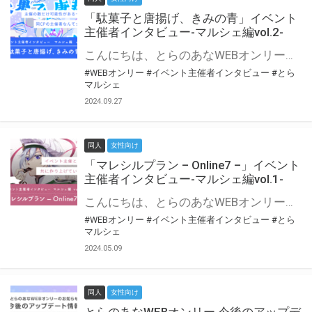
「駄菓子と唐揚げ、きみの青」イベント
主催者インタビュー-マルシェ編vol.2-
こんにちは、とらのあなWEBオンリー運営スタッフです。 新たにお届けする、イベント主催者インタビュー-マルシェ編-は、 とらのあなWEBオンリー「マルシェ」をご利用の主催様に 「マルシェ」を使ってイベントを開催した感想や心がけをお聞きする企画です。 今回は、WEBオンリー初開催「駄菓子と唐揚げ、きみの青」より、 主催のぎこ六屋様にお話を伺いました。 協力：ぎこ六屋様／イベント公式Twitter（@krkgwks） とらのあなWEBオンリー「マルシェ」とは？ WEBオンリーでリアルタイムでコミュニケーションがとれるオンライン会場です。
#WEBオンリー
#イベント主催者インタビュー
#とら
マルシェ
2024.09.27
同人
女性向け
「マレシルプラン – Online7 –」イベント
主催者インタビュー-マルシェ編vol.1-
こんにちは、とらのあなWEBオンリー運営スタッフです。 新たにお届けする、イベント主催者インタビュー-マルシェ編-は、 とらのあなWEBオンリー「マルシェ」をご利用した主催様に 「マルシェ」を使って開催した感想や心がけをお聞きする企画です。 今回は、WEBオンリー開催7回目迎えた「マレシルプラン – Online7 –」より、 主催の玉川うた様にお話を伺いました。 ▼マレシルプランのインタビュー前回記事 「イベント主催者インタビュー vol.6」はこちら 協力：玉川うた様（マレシルプラン実行委員会 代表）／イベント公式Twitter（@mallesil_plan） とらのあなWEBオンリー「マルシェ」とは？ WEBオンリーでリアルタイムでコミュニケーションがとれるオンライン会場です。
#WEBオンリー
#イベント主催者インタビュー
#とら
マルシェ
2024.05.09
同人
女性向け