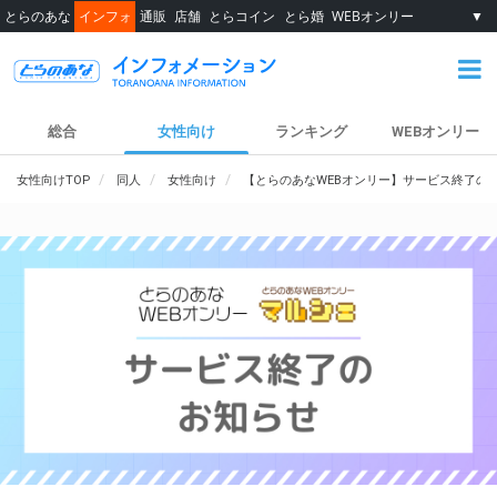
とらのあな
インフォ
通販
店舗
とらコイン
とら婚
WEBオンリー
▼
総合
女性向け
ランキング
WEBオンリー
女性向けTOP
同人
女性向け
【とらのあなWEBオンリー】サービス終了の