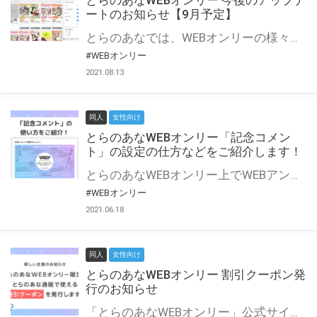
とらのあなWEBオンリー 今後のアップデ
ートのお知らせ【9月予定】
とらのあなでは、WEBオンリーの様々な支援を実施しています。 今回は2021年9月に実装を予定しているアップデート情報についてご紹介いたします。 とらのあなWEBオンリーサイトはこちら
#WEBオンリー
2021.08.13
同人
女性向け
とらのあなWEBオンリー「記念コメン
ト」の設定の仕方などをご紹介します！
とらのあなWEBオンリー上でWEBアンソロジーが作成できる「記念コメント」について、その使い方や作成手順を解説します！ 支援タイプを「サークル参加型」「サークル参加型・マルシェ(イベント会場)機能付き」でお申し込みいただいている主催者様はぜひご活用ください♪ とらのあなWEBオンリーサイトはこちら
#WEBオンリー
2021.06.18
同人
女性向け
とらのあなWEBオンリー 割引クーポン発
行のお知らせ
「とらのあなWEBオンリー」公式サイトでとらのあな通販の「割引クーポン」を配布中！ イベントごとに開催当日限定で使える割引クーポンのシリアルコードを発行します。 とらのあなWEBオンリーのページをチェックして、イベント当日にお得にお買い物を楽しみましょう♪ ※本キャンペーンは予告なく終了する場合がございます。 とらのあなWEBオンリーサイトはこちら