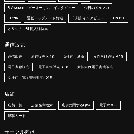
B-Awesome(ビーオーサム）インタビュー
今日のメルマガ
Fantia
通販アップデート情報
印刷所インタビュー
Creatia
オリジナルBL同人誌特集
通信販売
通信販売
通信販売 R-18
女性向け通販
女性向け通販 R-18
電子書籍販売
電子書籍販売 R-18
女性向け電子書籍販売
女性向け電子書籍販売 R-18
店舗
店舗一覧
店舗在庫検索
店舗に関するQ&A
電子マネー
銀聯カード
サークル向け