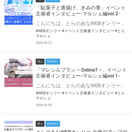
「駄菓子と唐揚げ、きみの青」イベント
主催者インタビュー-マルシェ編vol.2-
こんにちは、とらのあなWEBオンリー運営スタッフです。 新たにお届けする、イベント主催者インタビュー-マルシェ編-は、 とらのあなWEBオンリー「マルシェ」をご利用の主催様に 「マルシェ」を使ってイベントを開催した感想や心がけをお聞きする企画です。 今回は、WEBオンリー初開催「駄菓子と唐揚げ、きみの青」より、 主催のぎこ六屋様にお話を伺いました。 協力：ぎこ六屋様／イベント公式Twitter（@krkgwks） とらのあなWEBオンリー「マルシェ」とは？ WEBオンリーでリアルタイムでコミュニケーションがとれるオンライン会場です。
#WEBオンリー
#イベント主催者インタビュー
#とら
マルシェ
2024.09.27
同人
女性向け
「マレシルプラン – Online7 –」イベント
主催者インタビュー-マルシェ編vol.1-
こんにちは、とらのあなWEBオンリー運営スタッフです。 新たにお届けする、イベント主催者インタビュー-マルシェ編-は、 とらのあなWEBオンリー「マルシェ」をご利用した主催様に 「マルシェ」を使って開催した感想や心がけをお聞きする企画です。 今回は、WEBオンリー開催7回目迎えた「マレシルプラン – Online7 –」より、 主催の玉川うた様にお話を伺いました。 ▼マレシルプランのインタビュー前回記事 「イベント主催者インタビュー vol.6」はこちら 協力：玉川うた様（マレシルプラン実行委員会 代表）／イベント公式Twitter（@mallesil_plan） とらのあなWEBオンリー「マルシェ」とは？ WEBオンリーでリアルタイムでコミュニケーションがとれるオンライン会場です。
#WEBオンリー
#イベント主催者インタビュー
#とら
マルシェ
2024.05.09
同人
女性向け