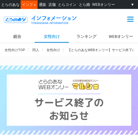
とらのあな
インフォ
通販
店舗
とらコイン
とら婚
WEBオンリー
▼
総合
女性向け
ランキング
WEBオンリー
女性向けTOP
同人
女性向け
【とらのあなWEBオンリー】サービス終了の