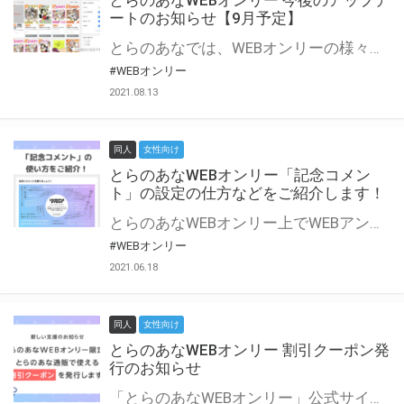
とらのあなWEBオンリー 今後のアップデ
ートのお知らせ【9月予定】
とらのあなでは、WEBオンリーの様々な支援を実施しています。 今回は2021年9月に実装を予定しているアップデート情報についてご紹介いたします。 とらのあなWEBオンリーサイトはこちら
#WEBオンリー
2021.08.13
同人
女性向け
とらのあなWEBオンリー「記念コメン
ト」の設定の仕方などをご紹介します！
とらのあなWEBオンリー上でWEBアンソロジーが作成できる「記念コメント」について、その使い方や作成手順を解説します！ 支援タイプを「サークル参加型」「サークル参加型・マルシェ(イベント会場)機能付き」でお申し込みいただいている主催者様はぜひご活用ください♪ とらのあなWEBオンリーサイトはこちら
#WEBオンリー
2021.06.18
同人
女性向け
とらのあなWEBオンリー 割引クーポン発
行のお知らせ
「とらのあなWEBオンリー」公式サイトでとらのあな通販の「割引クーポン」を配布中！ イベントごとに開催当日限定で使える割引クーポンのシリアルコードを発行します。 とらのあなWEBオンリーのページをチェックして、イベント当日にお得にお買い物を楽しみましょう♪ ※本キャンペーンは予告なく終了する場合がございます。 とらのあなWEBオンリーサイトはこちら