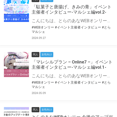
「駄菓子と唐揚げ、きみの青」イベント
主催者インタビュー-マルシェ編vol.2-
こんにちは、とらのあなWEBオンリー運営スタッフです。 新たにお届けする、イベント主催者インタビュー-マルシェ編-は、 とらのあなWEBオンリー「マルシェ」をご利用の主催様に 「マルシェ」を使ってイベントを開催した感想や心がけをお聞きする企画です。 今回は、WEBオンリー初開催「駄菓子と唐揚げ、きみの青」より、 主催のぎこ六屋様にお話を伺いました。 協力：ぎこ六屋様／イベント公式Twitter（@krkgwks） とらのあなWEBオンリー「マルシェ」とは？ WEBオンリーでリアルタイムでコミュニケーションがとれるオンライン会場です。
#WEBオンリー
#イベント主催者インタビュー
#とら
マルシェ
2024.09.27
同人
女性向け
「マレシルプラン – Online7 –」イベント
主催者インタビュー-マルシェ編vol.1-
こんにちは、とらのあなWEBオンリー運営スタッフです。 新たにお届けする、イベント主催者インタビュー-マルシェ編-は、 とらのあなWEBオンリー「マルシェ」をご利用した主催様に 「マルシェ」を使って開催した感想や心がけをお聞きする企画です。 今回は、WEBオンリー開催7回目迎えた「マレシルプラン – Online7 –」より、 主催の玉川うた様にお話を伺いました。 ▼マレシルプランのインタビュー前回記事 「イベント主催者インタビュー vol.6」はこちら 協力：玉川うた様（マレシルプラン実行委員会 代表）／イベント公式Twitter（@mallesil_plan） とらのあなWEBオンリー「マルシェ」とは？ WEBオンリーでリアルタイムでコミュニケーションがとれるオンライン会場です。
#WEBオンリー
#イベント主催者インタビュー
#とら
マルシェ
2024.05.09
同人
女性向け