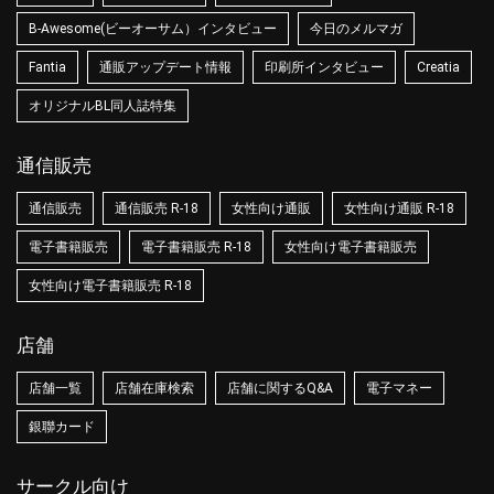
B-Awesome(ビーオーサム）インタビュー
今日のメルマガ
Fantia
通販アップデート情報
印刷所インタビュー
Creatia
オリジナルBL同人誌特集
通信販売
通信販売
通信販売 R-18
女性向け通販
女性向け通販 R-18
電子書籍販売
電子書籍販売 R-18
女性向け電子書籍販売
女性向け電子書籍販売 R-18
店舗
店舗一覧
店舗在庫検索
店舗に関するQ&A
電子マネー
銀聯カード
サークル向け