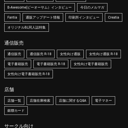
B-Awesome(ビーオーサム）インタビュー
今日のメルマガ
Fantia
通販アップデート情報
印刷所インタビュー
Creatia
オリジナルBL同人誌特集
通信販売
通信販売
通信販売 R-18
女性向け通販
女性向け通販 R-18
電子書籍販売
電子書籍販売 R-18
女性向け電子書籍販売
女性向け電子書籍販売 R-18
店舗
店舗一覧
店舗在庫検索
店舗に関するQ&A
電子マネー
銀聯カード
サークル向け