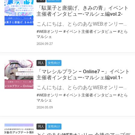
「駄菓子と唐揚げ、きみの青」イベント
主催者インタビュー-マルシェ編vol.2-
こんにちは、とらのあなWEBオンリー運営スタッフです。 新たにお届けする、イベント主催者インタビュー-マルシェ編-は、 とらのあなWEBオンリー「マルシェ」をご利用の主催様に 「マルシェ」を使ってイベントを開催した感想や心がけをお聞きする企画です。 今回は、WEBオンリー初開催「駄菓子と唐揚げ、きみの青」より、 主催のぎこ六屋様にお話を伺いました。 協力：ぎこ六屋様／イベント公式Twitter（@krkgwks） とらのあなWEBオンリー「マルシェ」とは？ WEBオンリーでリアルタイムでコミュニケーションがとれるオンライン会場です。
#WEBオンリー
#イベント主催者インタビュー
#とら
マルシェ
2024.09.27
同人
女性向け
「マレシルプラン – Online7 –」イベント
主催者インタビュー-マルシェ編vol.1-
こんにちは、とらのあなWEBオンリー運営スタッフです。 新たにお届けする、イベント主催者インタビュー-マルシェ編-は、 とらのあなWEBオンリー「マルシェ」をご利用した主催様に 「マルシェ」を使って開催した感想や心がけをお聞きする企画です。 今回は、WEBオンリー開催7回目迎えた「マレシルプラン – Online7 –」より、 主催の玉川うた様にお話を伺いました。 ▼マレシルプランのインタビュー前回記事 「イベント主催者インタビュー vol.6」はこちら 協力：玉川うた様（マレシルプラン実行委員会 代表）／イベント公式Twitter（@mallesil_plan） とらのあなWEBオンリー「マルシェ」とは？ WEBオンリーでリアルタイムでコミュニケーションがとれるオンライン会場です。
#WEBオンリー
#イベント主催者インタビュー
#とら
マルシェ
2024.05.09
同人
女性向け