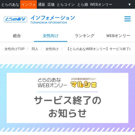
とらのあな
インフォ
通販
店舗
とらコイン
とら婚
WEBオンリー
▼
総合
女性向け
ランキング
WEBオンリー
女性向けTOP
同人
女性向け
【とらのあなWEBオンリー】サービス終了の