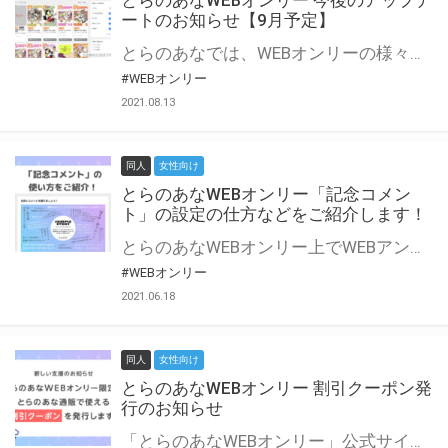
とらのあなWEBオンリー 今後のアップデ
ートのお知らせ【9月予定】
とらのあなでは、WEBオンリーの様々な支援を実施しています。 今回は2021年9月に実装を予定しているアップデート情報についてご紹介いたします。 とらのあなWEBオンリーサイトはこちら
#WEBオンリー
2021.08.13
同人
女性向け
とらのあなWEBオンリー「記念コメン
ト」の設定の仕方などをご紹介します！
とらのあなWEBオンリー上でWEBアンソロジーが作成できる「記念コメント」について、その使い方や作成手順を解説します！ 支援タイプを「サークル参加型」「サークル参加型・マルシェ(イベント会場)機能付き」でお申し込みいただいている主催者様はぜひご活用ください♪ とらのあなWEBオンリーサイトはこちら
#WEBオンリー
2021.06.18
同人
女性向け
とらのあなWEBオンリー 割引クーポン発
行のお知らせ
「とらのあなWEBオンリー」公式サイトでとらのあな通販の「割引クーポン」を配布中！ イベントごとに開催当日限定で使える割引クーポンのシリアルコードを発行します。 とらのあなWEBオンリーのページをチェックして、イベント当日にお得にお買い物を楽しみましょう♪ ※本キャンペーンは予告なく終了する場合がございます。 とらのあなWEBオンリーサイトはこちら