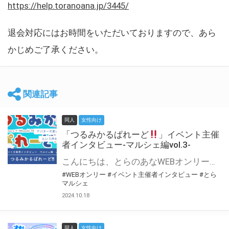
https://help.toranoana.jp/3445/
退会対応にはお時間をいただいておりますので、あら
かじめご了承ください。
関連記事
同人
女性向け
「つるみかるぱれーど
」イベント主催
者インタビュー-マルシェ編vol.3-
こんにちは、とらのあなWEBオンリー運営スタッフです。 新たにお届けする、イベント主催者インタビュー-マルシェ編-は、 とらのあなWEBオンリー「マルシェ」をご利用した主催様に 「マルシェ」を使って開催した感想や心がけをお聞きする企画です。 今回は、WEBオンリー初開催「つるみかるぱれーど
#WEBオンリー
#イベント主催者インタビュー
#とら
マルシェ
2024.10.18
同人
女性向け