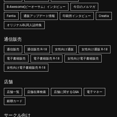
B-Awesome(ビーオーサム）インタビュー
今日のメルマガ
Fantia
通販アップデート情報
印刷所インタビュー
Creatia
オリジナルBL同人誌特集
通信販売
通信販売
通信販売 R-18
女性向け通販
女性向け通販 R-18
電子書籍販売
電子書籍販売 R-18
女性向け電子書籍販売
女性向け電子書籍販売 R-18
店舗
店舗一覧
店舗在庫検索
店舗に関するQ&A
電子マネー
銀聯カード
サークル向け