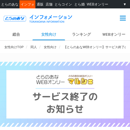
とらのあな
インフォ
通販
店舗
とらコイン
とら婚
WEBオンリー
▼
総合
女性向け
ランキング
WEBオンリー
女性向けTOP
同人
女性向け
【とらのあなWEBオンリー】サービス終了の