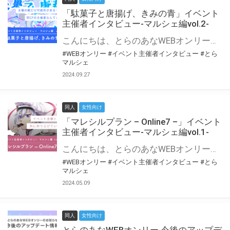
「駄菓子と唐揚げ、きみの青」イベント
主催者インタビュー-マルシェ編vol.2-
こんにちは、とらのあなWEBオンリー運営スタッフです。 新たにお届けする、イベント主催者インタビュー-マルシェ編-は、 とらのあなWEBオンリー「マルシェ」をご利用の主催様に 「マルシェ」を使ってイベントを開催した感想や心がけをお聞きする企画です。 今回は、WEBオンリー初開催「駄菓子と唐揚げ、きみの青」より、 主催のぎこ六屋様にお話を伺いました。 協力：ぎこ六屋様／イベント公式Twitter（@krkgwks） とらのあなWEBオンリー「マルシェ」とは？ WEBオンリーでリアルタイムでコミュニケーションがとれるオンライン会場です。
#WEBオンリー
#イベント主催者インタビュー
#とら
マルシェ
2024.09.27
同人
女性向け
「マレシルプラン – Online7 –」イベント
主催者インタビュー-マルシェ編vol.1-
こんにちは、とらのあなWEBオンリー運営スタッフです。 新たにお届けする、イベント主催者インタビュー-マルシェ編-は、 とらのあなWEBオンリー「マルシェ」をご利用した主催様に 「マルシェ」を使って開催した感想や心がけをお聞きする企画です。 今回は、WEBオンリー開催7回目迎えた「マレシルプラン – Online7 –」より、 主催の玉川うた様にお話を伺いました。 ▼マレシルプランのインタビュー前回記事 「イベント主催者インタビュー vol.6」はこちら 協力：玉川うた様（マレシルプラン実行委員会 代表）／イベント公式Twitter（@mallesil_plan） とらのあなWEBオンリー「マルシェ」とは？ WEBオンリーでリアルタイムでコミュニケーションがとれるオンライン会場です。
#WEBオンリー
#イベント主催者インタビュー
#とら
マルシェ
2024.05.09
同人
女性向け