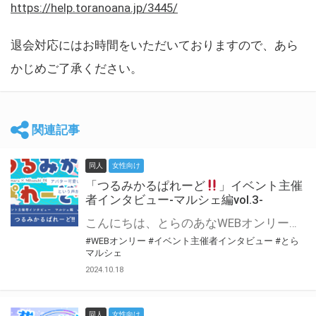
https://help.toranoana.jp/3445/
退会対応にはお時間をいただいておりますので、あら
かじめご了承ください。
関連記事
同人
女性向け
「つるみかるぱれーど
」イベント主催
者インタビュー-マルシェ編vol.3-
こんにちは、とらのあなWEBオンリー運営スタッフです。 新たにお届けする、イベント主催者インタビュー-マルシェ編-は、 とらのあなWEBオンリー「マルシェ」をご利用した主催様に 「マルシェ」を使って開催した感想や心がけをお聞きする企画です。 今回は、WEBオンリー初開催「つるみかるぱれーど
#WEBオンリー
#イベント主催者インタビュー
#とら
マルシェ
2024.10.18
同人
女性向け