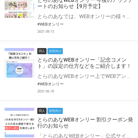
とらのあなWEBオンリー 今後のアップデ
ートのお知らせ【9月予定】
とらのあなでは、WEBオンリーの様々な支援を実施しています。 今回は2021年9月に実装を予定しているアップデート情報についてご紹介いたします。 とらのあなWEBオンリーサイトはこちら
#WEBオンリー
2021.08.13
同人
女性向け
とらのあなWEBオンリー「記念コメン
ト」の設定の仕方などをご紹介します！
とらのあなWEBオンリー上でWEBアンソロジーが作成できる「記念コメント」について、その使い方や作成手順を解説します！ 支援タイプを「サークル参加型」「サークル参加型・マルシェ(イベント会場)機能付き」でお申し込みいただいている主催者様はぜひご活用ください♪ とらのあなWEBオンリーサイトはこちら
#WEBオンリー
2021.06.18
同人
女性向け
とらのあなWEBオンリー 割引クーポン発
行のお知らせ
「とらのあなWEBオンリー」公式サイトでとらのあな通販の「割引クーポン」を配布中！ イベントごとに開催当日限定で使える割引クーポンのシリアルコードを発行します。 とらのあなWEBオンリーのページをチェックして、イベント当日にお得にお買い物を楽しみましょう♪ ※本キャンペーンは予告なく終了する場合がございます。 とらのあなWEBオンリーサイトはこちら